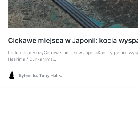
Ciekawe miejsca w Japonii: kocia wysp
Podobne artykułyCiekawe miejsca w JaponiiKanji tygodnia: wysp
Hashima / Gunkanjima…
Byłem tu. Tony Halik.