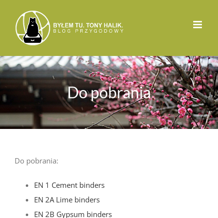
Przejdź
do
zawartości
Do pobrania
Do pobrania:
EN 1 Cement binders
EN 2A Lime binders
EN 2B Gypsum binders