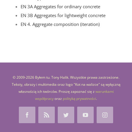
EN 3A Aggregates for ordinary concrete
EN 3B Aggregates for lightweight concrete
EN 4. Aggregate composition (iteration)
© 2009-
2026 Byłem tu. Tony Halik. Wszystkie prawa zastrzeżone.
Teksty, obrazy i multimedia oraz logo "Kot na walizce" są wyłączną
własnością ich twórców. Proszę zapoznać się z
warunkami
współpracy
oraz
polityką prywatności
.
Facebook
Rss
Twitter
YouTube
Instagram