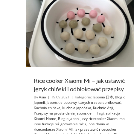
Rice cooker Xiaomi Mi – jak ustawić
język chiński i odblokować przepisy
By
Asia
|
19.09.2021
|
Kategorie:
Japonia 日本
,
Blog o
Japonii
,
Japońskie potrawy których trzeba spróbować
,
Kuchnia chińska
,
Kuchnia japońska
,
Kuchnie Azji
,
Przepisy na proste dania japońskie
|
Tagi:
aplikacja
Xiaomi Home
,
Blog o Japonii
,
czy ricecooker Xiaomi ma
inne funkcje niż gotowanie ryżu
,
inne dania w
ricecookerze Xiaomi Mi
,
Jak przestawić ricecooker