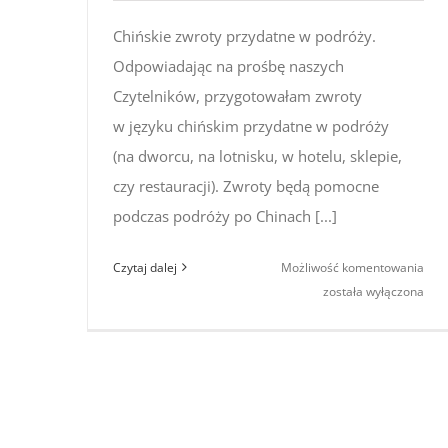
Chińskie zwroty przydatne w podróży.
Odpowiadając na prośbę naszych
Czytelników, przygotowałam zwroty
w języku chińskim przydatne w podróży
(na dworcu, na lotnisku, w hotelu, sklepie,
czy restauracji). Zwroty będą pomocne
podczas podróży po Chinach [...]
Chiń
Czytaj dalej
Możliwość komentowania
zwro
została wyłączona
prz
w po
na d
lotn
hote
rest