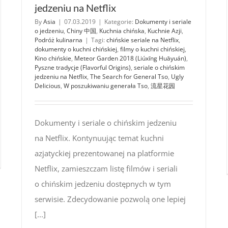
jedzeniu na Netflix
By
Asia
|
07.03.2019
|
Kategorie:
Dokumenty i seriale
o jedzeniu
,
Chiny 中国
,
Kuchnia chińska
,
Kuchnie Azji
,
Podróż kulinarna
|
Tagi:
chińskie seriale na Netflix
,
dokumenty o kuchni chińskiej
,
filmy o kuchni chińskiej
,
Kino chińskie
,
Meteor Garden 2018 (Liúxīng Huāyuán)
,
Pyszne tradycje (Flavorful Origins)
,
seriale o chińskim
jedzeniu na Netflix
,
The Search for General Tso
,
Ugly
Delicious
,
W poszukiwaniu generała Tso
,
流星花园
Dokumenty i seriale o chińskim jedzeniu
skie
na Netflix. Kontynuując temat kuchni
ty
azjatyckiej prezentowanej na platformie
ydatne
Netflix, zamieszczam listę filmów i seriali
dróży,
o chińskim jedzeniu dostępnych w tym
worcu,
isku,
serwisie. Zdecydowanie pozwolą one lepiej
lu
[...]
auracji