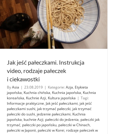
Jak jeść pałeczkami. Instrukcja
video, rodzaje pałeczek
i ciekawostki
By
Asia
|
23.08.2019
|
Kategorie:
Azja
,
Etykieta
japońska
,
Kuchnia chińska
,
Kuchnia japońska
,
Kuchnia
koreańska
,
Kuchnie Azji
,
Kultura japońska
|
Tagi:
Informacje praktyczne
,
Jak jeść pałeczkami
,
jak jeść
pałeczkami sushi
,
jak trzymać pałeczki
,
jak trzymać
pałeczki do sushi
,
jedzenie pałeczkami
,
Kuchnia
japońska
,
kuchnie Azji
,
pałeczki do jedzenia
,
pałeczki jak
trzymać
,
pałeczki po japońsku
,
pałeczki w Chinach
,
pałeczki w Japonii
,
pałeczki w Korei
,
rodzaje pałeczek w