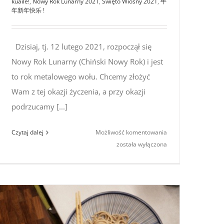
kuàilè!
,
Nowy Rok Lunarny 2021
,
Święto Wiosny 2021
,
牛
年新年快乐 !
Dzisiaj, tj. 12 lutego 2021, rozpoczął się
Nowy Rok Lunarny (Chiński Nowy Rok) i jest
to rok metalowego wołu. Chcemy złożyć
Wam z tej okazji życzenia, a przy okazji
podrzucamy [...]
Szczęśliwego
Czytaj dalej
Możliwość komentowania
Nowego
została wyłączona
Roku,
Roku
Wołu!