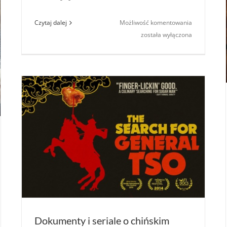
ski
blokować
Chińska
Czytaj dalej
Możliwość komentowania
pisy
herbata:
została wyłączona
degustacja
herbaty
z Teamail
Polska
Dokumenty i seriale o chińskim