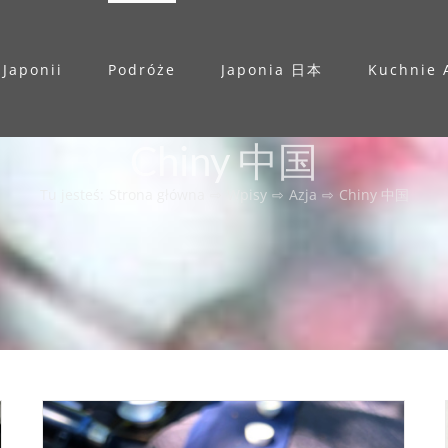
 Japonii
Podróże
Japonia 日本
Kuchnie 
Chiny 中国
Tu jesteś
:
Strona główna
⇨
Wpisy
⇨
Azja
⇨
Chiny 中国