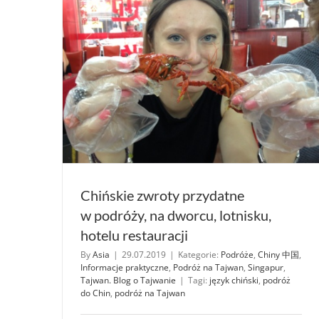
chiń
i od
prze
Chińskie zwroty przydatne
w podróży, na dworcu, lotnisku,
hotelu restauracji
By
Asia
|
29.07.2019
|
Kategorie:
Podróże
,
Chiny 中国
,
Informacje praktyczne
,
Podróż na Tajwan
,
Singapur
,
Tajwan. Blog o Tajwanie
|
Tagi:
język chiński
,
podróż
do Chin
,
podróż na Tajwan