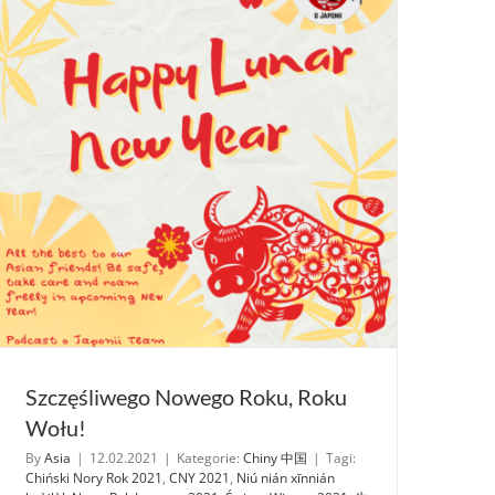
Szczęśliwego Nowego Roku, Roku
Wołu!
By
Asia
|
12.02.2021
|
Kategorie:
Chiny 中国
|
Tagi:
Chiński Nory Rok 2021
,
CNY 2021
,
Niú nián xīnnián