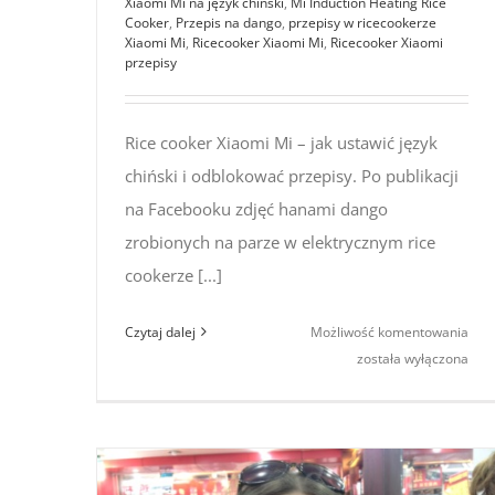
Xiaomi Mi na język chiński
,
Mi Induction Heating Rice
Cooker
,
Przepis na dango
,
przepisy w ricecookerze
Xiaomi Mi
,
Ricecooker Xiaomi Mi
,
Ricecooker Xiaomi
przepisy
Rice cooker Xiaomi Mi – jak ustawić język
chiński i odblokować przepisy. Po publikacji
na Facebooku zdjęć hanami dango
zrobionych na parze w elektrycznym rice
cookerze [...]
Rice
Czytaj dalej
Możliwość komentowania
coo
została wyłączona
Xia
Mi –
jak
usta
języ