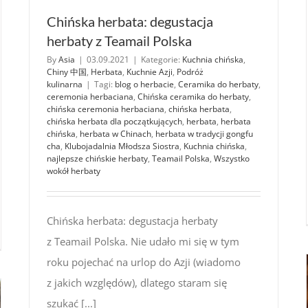
Chińska herbata: degustacja
herbaty z Teamail Polska
By
Asia
|
03.09.2021
|
Kategorie:
Kuchnia chińska
,
Chiny 中国
,
Herbata
,
Kuchnie Azji
,
Podróż
kulinarna
|
Tagi:
blog o herbacie
,
Ceramika do herbaty
,
ceremonia herbaciana
,
Chińska ceramika do herbaty
,
chińska ceremonia herbaciana
,
chińska herbata
,
chińska herbata dla początkujących
,
herbata
,
herbata
chińska
,
herbata w Chinach
,
herbata w tradycji gongfu
cha
,
Klubojadalnia Młodsza Siostra
,
Kuchnia chińska
,
najlepsze chińskie herbaty
,
Teamail Polska
,
Wszystko
wokół herbaty
Chińska herbata: degustacja herbaty
ker
omi
z Teamail Polska. Nie udało mi się w tym
roku pojechać na urlop do Azji (wiadomo
z jakich względów), dlatego staram się
wić
szukać [...]
k