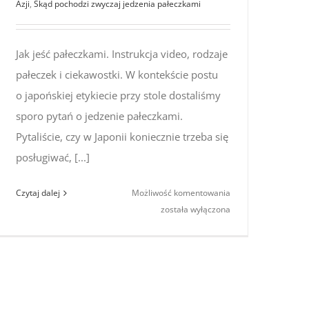
Azji
,
Skąd pochodzi zwyczaj jedzenia pałeczkami
Jak jeść pałeczkami. Instrukcja video, rodzaje
pałeczek i ciekawostki. W kontekście postu
o japońskiej etykiecie przy stole dostaliśmy
sporo pytań o jedzenie pałeczkami.
Pytaliście, czy w Japonii koniecznie trzeba się
posługiwać, [...]
Jak
Czytaj dalej
Możliwość komentowania
jeść
została wyłączona
pałeczkami.
Instrukcja
video,
rodzaje
pałeczek
i ciekawostki