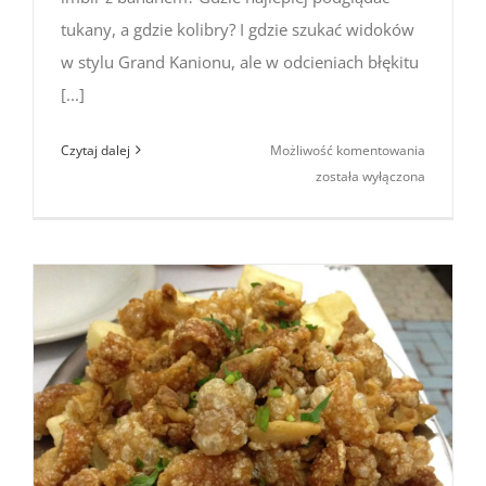
tukany, a gdzie kolibry? I gdzie szukać widoków
w stylu Grand Kanionu, ale w odcieniach błękitu
[...]
Brazylia
Czytaj dalej
Możliwość komentowania
–
została wyłączona
brazylion
do zgarnię
Zaproszen
na pokaz
zdjęć
z Brazylii