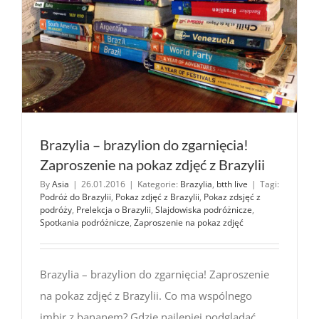
Brazylia – brazylion do zgarnięcia!
Zaproszenie na pokaz zdjęć z Brazylii
By
Asia
|
26.01.2016
|
Kategorie:
Brazylia
,
btth live
|
Tagi:
Podróż do Brazylii
,
Pokaz zdjęć z Brazylii
,
Pokaz zdsjęć z
podróży
,
Prelekcja o Brazylii
,
Slajdowiska podróżnicze
,
Spotkania podróżnicze
,
Zaproszenie na pokaz zdjęć
Brazylia – brazylion do zgarnięcia! Zaproszenie
na pokaz zdjęć z Brazylii. Co ma wspólnego
imbir z bananem? Gdzie najlepiej podglądać