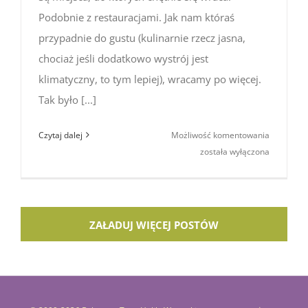
Podobnie z restauracjami. Jak nam któraś
przypadnie do gustu (kulinarnie rzecz jasna,
chociaż jeśli dodatkowo wystrój jest
klimatyczny, to tym lepiej), wracamy po więcej.
Tak było [...]
Brazylijsk
Czytaj dalej
Możliwość komentowania
uczty:
została wyłączona
palmito,
czyli
sałatka
z serca
ZAŁADUJ WIĘCEJ POSTÓW
palmy