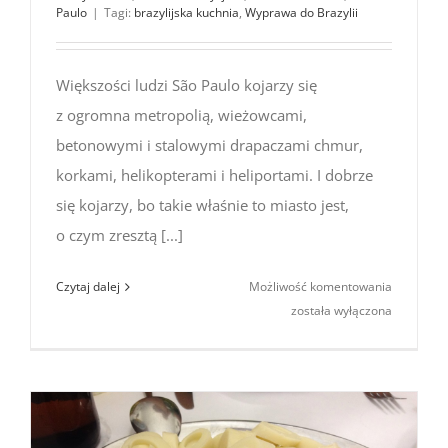
Paulo
|
Tagi:
brazylijska kuchnia
,
Wyprawa do Brazylii
Większości ludzi São Paulo kojarzy się
z ogromna metropolią, wieżowcami,
betonowymi i stalowymi drapaczami chmur,
korkami, helikopterami i heliportami. I dobrze
się kojarzy, bo takie właśnie to miasto jest,
o czym zresztą [...]
Brazylijsk
Czytaj dalej
Możliwość komentowania
uczty:
została wyłączona
targi
kulinarne
Panela
Na Rua
(São