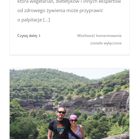
która wegetarian, dietetyków i innych ekspertów
od zdrowego żywienia może przyprawić
o palpitacje [...]
Brazylijsk
Czytaj dalej
Możliwość komentowania
uczty:
została wyłączona
torresmo,
czyli
świńskie
skórki
hop
do buzi