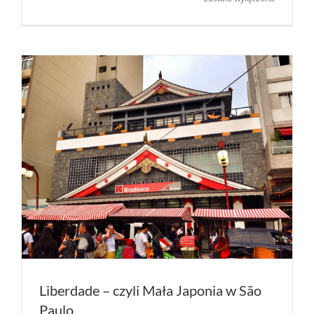
lat
–
czyli
gdzie
szwendal
się
przez pra
dekadę
Liberdade – czyli Mała Japonia w São
Paulo