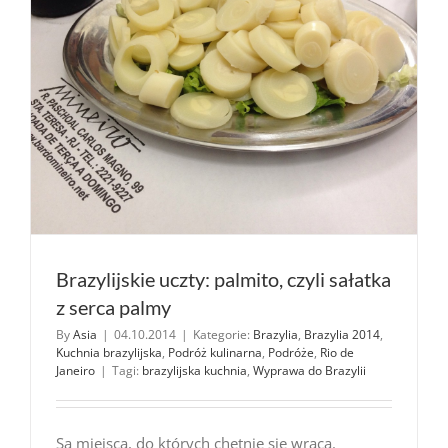
Paulo)
Brazylijskie uczty: palmito, czyli sałatka
z serca palmy
By
Asia
|
04.10.2014
|
Kategorie:
Brazylia
,
Brazylia 2014
,
Kuchnia brazylijska
,
Podróż kulinarna
,
Podróże
,
Rio de
Janeiro
|
Tagi:
brazylijska kuchnia
,
Wyprawa do Brazylii
Są miejsca, do których chętnie się wraca.