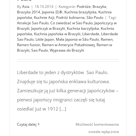
By
Asia
|
18.10.2014
|
Kategorie:
Podróże
,
Brazylia
,
Brazylia 2014
,
Japonia 日本
,
Kuchnia brazylijska
,
Kuchnia
japońska
,
Kuchnie Azji
,
Podróż kulinarna
,
São Paulo
|
Tagi:
Atrakcje Sao Paulo
,
Co zwiedzać w Sao Paulo
,
Japończycy w
Brazylii
,
Japończyk w Brazylii
,
Kuchnia barzylijska
,
Kuchnia
japońska
,
Kuchnia japońska w Brazylii
,
Liberdade
,
Liberdade
Sao Paulo
,
Little Japan
,
Mała Japonia w São Paulo
,
Ramen
,
Ramen fusion
,
Ramen w Ameryce Południowej
,
Ramen w
Brazylii
,
Sao Paulo
,
Wyprawa do Brazylii
Liberdade to jeden z dystryktów Sao Paulo.
Znajduje się tu japońska enklawa kulturowa.
Zamieszkuje ją już kilka generacji Japończyków –
pierwsi japońscy imigranci zaczęli się tutaj
osiedlać już w 1912 [...]
Liberdade
Czytaj dalej
Możliwość komentowania
–
została wyłączona