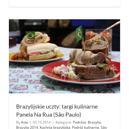
czyli
Mała
Japonia
w São
Paulo
Brazylijskie uczty: targi kulinarne
Panela Na Rua (São Paulo)
By
Asia
|
05.10.2014
|
Kategorie:
Podróże
,
Brazylia
,
Brazylia 2014
,
Kuchnia brazylijska
,
Podróż kulinarna
,
São