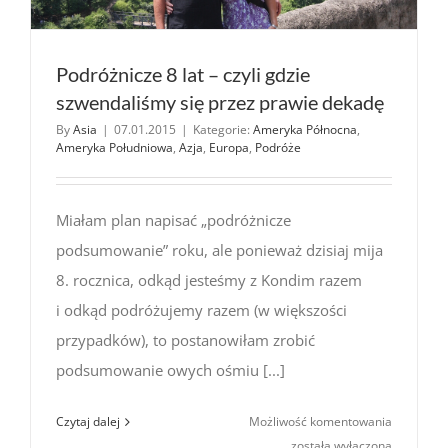
Podróżnicze 8 lat – czyli gdzie
szwendaliśmy się przez prawie dekadę
By
Asia
|
07.01.2015
|
Kategorie:
Ameryka Północna
,
Ameryka Południowa
,
Azja
,
Europa
,
Podróże
Miałam plan napisać „podróżnicze
podsumowanie” roku, ale ponieważ dzisiaj mija
8. rocznica, odkąd jesteśmy z Kondim razem
i odkąd podróżujemy razem (w większości
przypadków), to postanowiłam zrobić
podsumowanie owych ośmiu [...]
Podróżnic
Czytaj dalej
Możliwość komentowania
8
została wyłączona