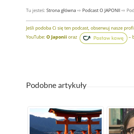
Tu jesteś:
Strona główna
⇨
Podcast O JAPONII
⇨
Pod
Jeśli podoba Ci się ten podcast, obserwuj nasze prof
YouTube:
O Japonii
oraz
– b
Podobne artykuły