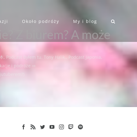
Azji
Około podróży
My i blog
ie? Z biurem? A może
日本
,
Podcast Byłem tu. Tony Halik.
,
Podcast Japonia
,
acje i podróże
⇨
 jutuberem?)