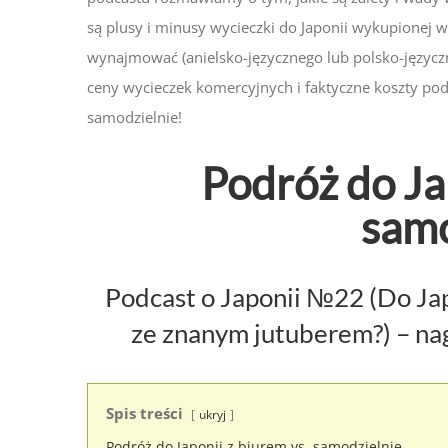
są plusy i minusy wycieczki do Japonii wykupionej w
wynajmować (anielsko-języcznego lub polsko-języcz
ceny wycieczek komercyjnych i faktyczne koszty podró
samodzielnie!
Podróż do Jap
samo
Podcast o Japonii №22 (Do Ja
ze znanym jutuberem?) – na
Spis treści
ukryj
Podróż do Japonii z biurem vs. samodzielnie