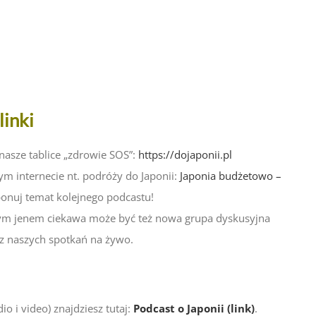
linki
 nasze tablice „zdrowie SOS”:
https://dojaponii.pl
m internecie nt. podróży do Japonii:
Japonia budżetowo –
ponuj temat kolejnego podcastu!
ażdym jenem ciekawa może być też nowa grupa dyskusyjna
 z naszych spotkań na żywo.
o i video) znajdziesz tutaj:
Podcast o Japonii (link)
.