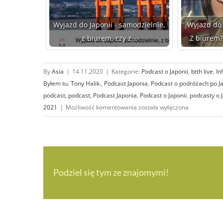
Wyjazd do Japonii - samodzielnie,
Wyjazd do 
z biurem, czy z…
Z biurem
By
Asia
|
14.11.2020
|
Kategorie:
Podcast o Japonii
,
btth live
,
In
Byłem tu. Tony Halik.
,
Podcast Japonia
,
Podcast o podróżach po Ja
podcast
,
podcast
,
Podcast Japonia
,
Podcast o Japonii
,
podcasty o J
Podcast
2021
|
Możliwość komentowania
została wyłączona
o Japonii
№22
(Do Japonii
samodzielnie?
Z biurem?
Podziel się tym ze znajomymi!
A może
ze znanym
jutuberem?)