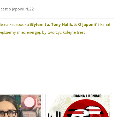
cast o Japonii №22
ile na Facebooku (
Byłem tu. Tony Halik.
&
O Japonii
) i kanał
ędziemy mieć energię, by tworzyć kolejne treści!