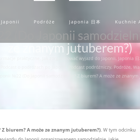
 Japonii
Podróże
Japonia 日本
Kuchnie 
22 (Do Japonii samodzieln
ze znanym jutuberem?)
ormacje praktyczne
,
Jak zorganizować wyjazd do Japonii
,
Japonia 
,
Podcast o podróżach po Japonii
,
Podcast podróżniczy
,
Podróże
,
Wak
aponii №22 (Do Japonii samodzielnie? Z biurem? A może ze znanym
e? Z biurem? A może ze znanym jutuberem?)
. W tym odcinku
wyjazdu do Japonii organizowanego samodzielnie, jakie