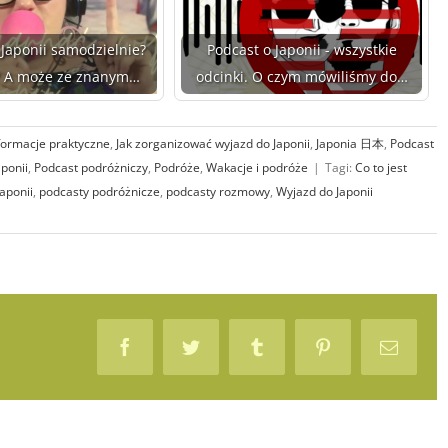
Japonii samodzielnie?
Podcast o Japonii - wszystkie
? A może ze znanym…
odcinki. O czym mówiliśmy do…
formacje praktyczne
,
Jak zorganizować wyjazd do Japonii
,
Japonia 日本
,
Podcast
ponii
,
Podcast podróżniczy
,
Podróże
,
Wakacje i podróże
|
Tagi:
Co to jest
aponii
,
podcasty podróżnicze
,
podcasty rozmowy
,
Wyjazd do Japonii
Facebook
Twitter
Tumblr
Pinterest
Email