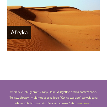
Afryka
© 2009-
2026 Byłem tu. Tony Halik. Wszystkie prawa zastrzeżone.
Teksty, obrazy i multimedia oraz logo "Kot na walizce" są wyłączną
własnością ich twórców. Proszę zapoznać się z
warunkami