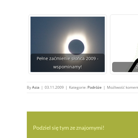
Pełne zaćmienie słońca 2009 -
wspominamy!
By
Asia
|
03.11.2009
|
Kategorie:
Podróże
|
Możliwość komen
Podziel się tym ze znajomymi!