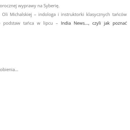
szłorocznej wyprawy na Syberię.
li Michalskiej – indologa i instruktorki klasycznych tańców
nie podstaw tańca w lipcu –
India News…, czyli jak poznać
zrobienia…