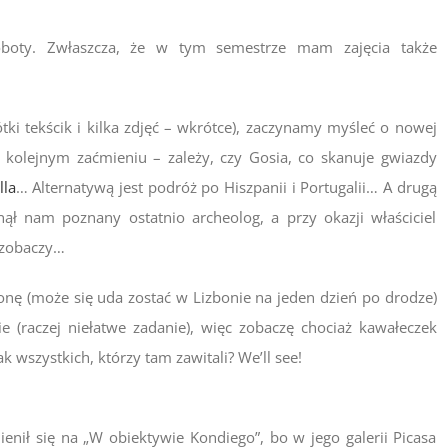
boty. Zwłaszcza, że w tym semestrze mam zajęcia także
ki tekścik i kilka zdjęć – wkrótce), zaczynamy myśleć o nowej
i kolejnym zaćmieniu – zależy, czy Gosia, co skanuje gwiazdy
lla
… Alternatywą jest podróż po Hiszpanii i Portugalii… A drugą
nął nam poznany ostatnio archeolog, a przy okazji właściciel
ę zobaczy…
onę (może się uda zostać w Lizbonie na jeden dzień po drodze)
ie (raczej niełatwe zadanie), więc zobaczę chociaż kawałeczek
ak wszystkich, którzy tam zawitali? We’ll see!
ienił się na „W obiektywie Kondiego”, bo w jego galerii Picasa