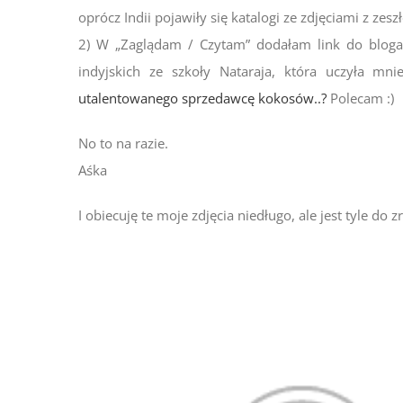
oprócz Indii pojawiły się katalogi ze zdjęciami z ze
2) W „Zaglądam / Czytam” dodałam link do bloga O
indyjskich ze szkoły Nataraja, która uczyła m
utalentowanego sprzedawcę kokosów..?
Polecam :)
No to na razie.
Aśka
I obiecuję te moje zdjęcia niedługo, ale jest tyle do 