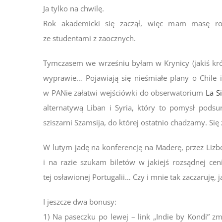
Ja tylko na chwilę.
Rok akademicki się zaczął, więc mam masę ro
ze studentami z zaocznych.
Tymczasem we wrześniu byłam w Krynicy (jakiś krót
wyprawie… Pojawiają się nieśmiałe plany o Chile 
w PANie załatwi wejściówki do obserwatorium
La Si
alternatywą Liban i Syria, który to pomysł podsu
sziszarni Szamsija, do której ostatnio chadzamy. Si
W lutym jadę na konferencję na Maderę, przez Lizb
i na razie szukam biletów w jakiejś rozsądnej cen
tej osławionej Portugalii… Czy i mnie tak zaczaruję, j
I jeszcze dwa bonusy:
1) Na paseczku po lewej – link „Indie by Kondi” zm