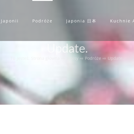
 Japonii
Podróże
Japonia 日本
Kuchnie 
Update.
Tu jesteś
:
Strona główna
⇨
Wpisy
⇨
Podróże
⇨
Update.