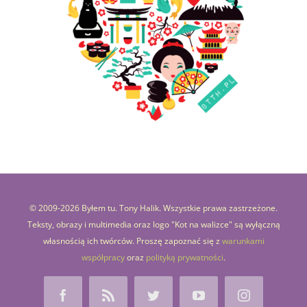
© 2009-
2026 Byłem tu. Tony Halik. Wszystkie prawa zastrzeżone.
Teksty, obrazy i multimedia oraz logo "Kot na walizce" są wyłączną
własnością ich twórców. Proszę zapoznać się z
warunkami
współpracy
oraz
polityką prywatności
.
Facebook
Rss
Twitter
YouTube
Instagram