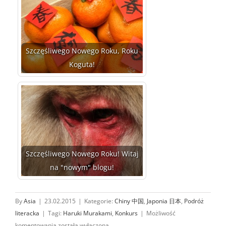
Szczęśliwego Nowego Roku, Roku
Koguta!
Szczęśliwego Nowego Roku! Witaj
na "nowym" blogu!
By
Asia
|
23.02.2015
|
Kategorie:
Chiny 中国
,
Japonia 日本
,
Podróż
literacka
|
Tagi:
Haruki Murakami
,
Konkurs
|
Możliwość
Chiński
komentowania
została wyłączona