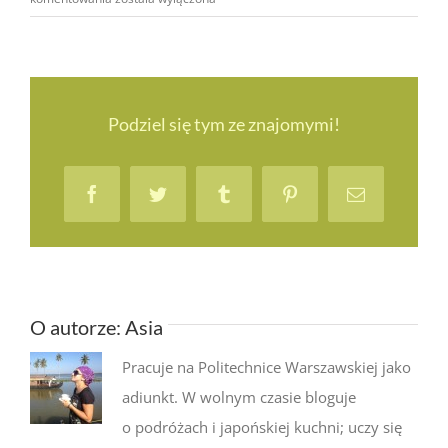
Nowy
Rok:
życzenia
i konkurs
noworoczny
Podziel się tym ze znajomymi!
Facebook
Twitter
Tumblr
Pinterest
Email
O autorze:
Asia
Pracuje na Politechnice Warszawskiej jako
adiunkt. W wolnym czasie bloguje
o podróżach i japońskiej kuchni; uczy się