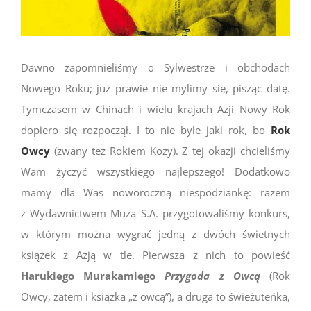
Dawno zapomnieliśmy o Sylwestrze i obchodach
Nowego Roku; już prawie nie mylimy się, pisząc datę.
Tymczasem w Chinach i wielu krajach Azji Nowy Rok
dopiero się rozpoczął. I to nie byle jaki rok, bo
Rok
Owcy
(zwany też Rokiem Kozy). Z tej okazji chcieliśmy
Wam życzyć wszystkiego najlepszego! Dodatkowo
mamy dla Was noworoczną niespodziankę: razem
z Wydawnictwem Muza S.A. przygotowaliśmy konkurs,
w którym można wygrać jedną z dwóch świetnych
książek z Azją w tle. Pierwsza z nich to powieść
Harukiego Murakamiego
Przygoda z Owcą
(Rok
Owcy, zatem i książka „z owcą”), a druga to świeżuteńka,