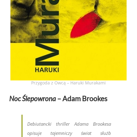
Przygoda z Owcą – Haruki Murakami
Noc Ślepowrona
– Adam Brookes
Debiutancki thriller Adama Brookesa
opisuje tajemniczy świat służb