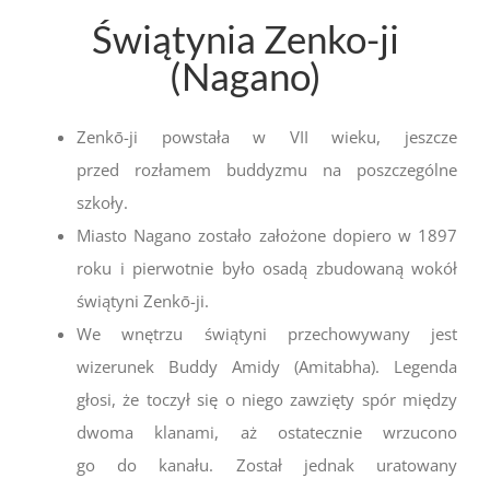
Świątynia Zenko-ji
(Nagano)
Zenkō-ji
powstała w VII wieku, jeszcze
przed rozłamem buddyzmu na poszczególne
szkoły.
Miasto
Nagano zostało założone dopiero w 1897
roku i pierwotnie było osadą zbudowaną wokół
świątyni Zenkō-ji.
We wnętrzu świątyni przechowywany jest
wizerunek Buddy Amidy (
Amitabha)
.
Legenda
głosi, że toczył się o niego zawzięty spór między
dwoma klanami, aż ostatecznie wrzucono
go do kanału.
Został jednak uratowany