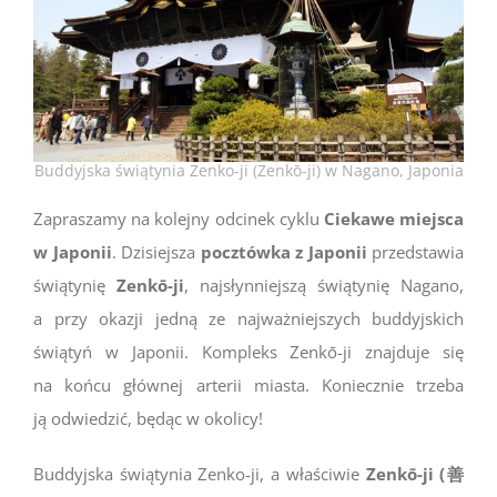
Buddyjska świątynia
Zenko-ji (
Zenkō-ji) w Nagano, Japonia
Zapraszamy na kolejny odcinek cyklu
Ciekawe miejsca
w Japonii
. Dzisiejsza
pocztówka z Japonii
przedstawia
świątynię
Zenkō-ji
, najsłynniejszą świątynię Nagano,
a przy okazji jedną ze najważniejszych buddyjskich
świątyń w Japonii. Kompleks Zenkō-ji znajduje się
na końcu głównej arterii miasta. Koniecznie trzeba
ją odwiedzić, będąc w okolicy!
Buddyjska świątynia Zenko-ji, a właściwie
Zenkō-ji (
善