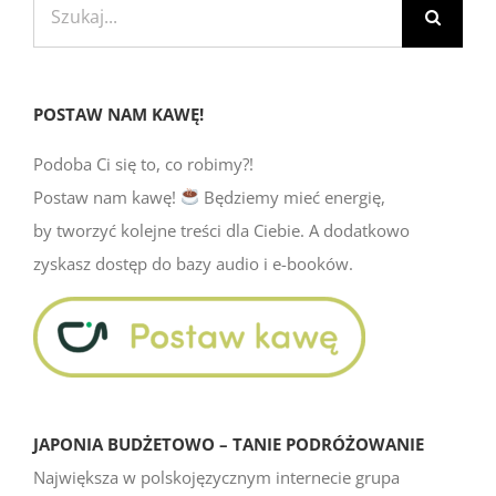
Ciekawe miejsca w Japonii: zamek
Shuri-jō (Naha, Okinawa)