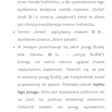
przez Hondę Yoshimitsu, a dla upamiętnienia tego
wydarzenia ś
wiątynia została nazwana „Zenkō”
(znak
寺/
-ji
oznacza „świątynię”), które to słowo
jest chińską transliteracją imienia Yoshimitsu.
Termin
„Zenkō”
, zapisywany znakami 善光,
dosłownie oznacza „dobre światło”.
W świątyni przechowuje się także posąg Buddy
(tzw.
hibutsu
,
秘仏
– „ukryty Budda”),
którego nie wolno nikomu oglądać (nawet
najwyższemu kapłanowi). Twierdzi się, że
jest
to pierwszy posąg Buddy
, jaki kiedykolwiek został
przywieziony do Japonii.
P
owstała jednak
replika
tego posągu
, która jest wystawiana publicznie raz
na sześć lat, podczas wiosennej ceremonii
Gokaichō (o
statni raz posąg wystawiono