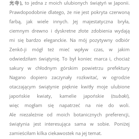
光寺
),
to jedna z moich ulubionych świątyń w Japonii.
Prawdopodobnie dlatego, że nie jest pokryta czerwoną
farbą, jak wiele innych. Jej majestatyczna bryła,
ciemnym drewno i dyskretne złote zdobienia wydają
mi się bardzo eleganckie. Na mój pozytywny odbiór
Zenkō-ji mógł też mieć wpływ czas, w jakim
odwiedziłam świątynię. To był koniec marca i, chociaż
sakury w chłodnym górskim powietrzu prefektury
Nagano dopiero zaczynały rozkwitać, w ogrodzie
otaczającym świątynie pięknie kwitły moje ulubione
japońskie kwiaty, kamelie japońskie (
tsubaki
),
więc mogłam się napatrzeć na nie do woli.
Ale niezależnie od moich botanicznych preferencji,
świątynia jest interesująca sama w sobie. Poniżej
zamieściłam kilka ciekawostek na jej temat.