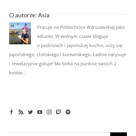
Ciekawe miejsca w Japonii: świątynia
Zenko-ji (Nagano)