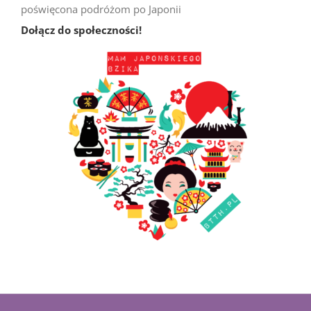
Ciekawe miejsca w Japonii: zamek
Iwakuni-jō i most Kintai-kyō (Iwakuni)
Ładowanie kolejnych postów...
Podobne artykuły