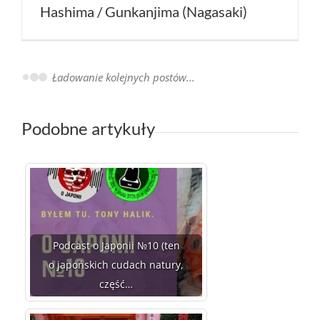
Hashima / Gunkanjima (Nagasaki)
Ciekawe miejsca w Japonii:
bambusowy las w Arashiyama (Kioto)