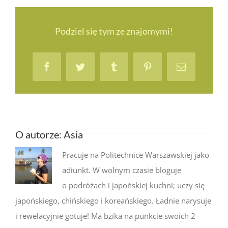
kraj…
Polska
Podziel się tym ze znajomymi!
Facebook
Twitter
Tumblr
Pinterest
Email
O autorze:
Asia
Pracuje na Politechnice Warszawskiej jako
adiunkt. W wolnym czasie bloguje
o podróżach i japońskiej kuchni; uczy się
japońskiego, chińskiego i koreańskiego. Ładnie narysuje
i rewelacyjnie gotuje! Ma bzika na punkcie swoich 2