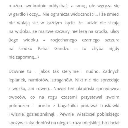
można swobodnie oddychać, a smog nie wgryza się
w gardło i oczy… Nie ogranicza widoczności… I że śmieci
nie walają się w każdym kącie, że ludzie nie sikają
na widoku, że martwe szczury nie leżą na środku ulicy
(tego widoku – rozjechanego czarnego szczura
na środku Pahar Gandźu – to chyba nigdy
nie zapomnę…)
Dziwnie tu – jakoś tak sterylnie i nudno. Żadnych
lepianek, namiotów, straganów. Nikt nic nie sprzedaje
z wózka, ani roweru. Nawet ten ukraiński sprzedawca
owoców, co na rogu czasami przystawał swoim
polonezem i prosto z bagażnika podawał truskawki
i wiśnie, gdzieś zniknął… Pewnie właściciel pobliskiego
spożywczaka doniósł na niego straży miejskiej, bo chciał