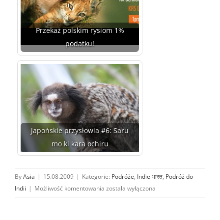
Przekaż polskim rysiom 1%
podatku!
Japońskie przysłowia #6: Saru
mo ki kara ochiru
By
Asia
|
15.08.2009
|
Kategorie:
Podróże
,
Indie भारत
,
Podróż do
Dziwny
Indii
|
Możliwość komentowania
została wyłączona
jest
ten