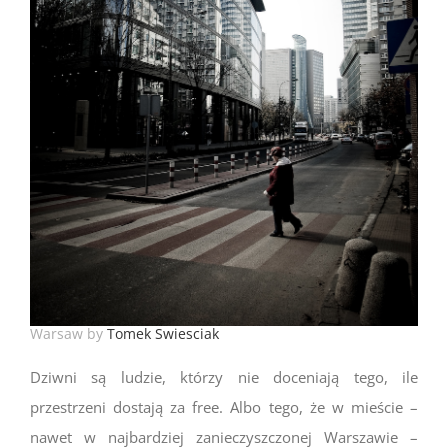
Warsaw by
Tomek Swiesciak
Dziwni są ludzie, którzy nie doceniają tego, ile
przestrzeni dostają za free. Albo tego, że w mieście –
nawet w najbardziej zanieczyszczonej Warszawie –