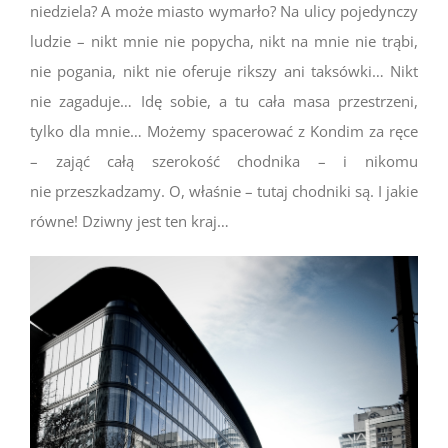
niedziela? A może miasto wymarło? Na ulicy pojedynczy
ludzie – nikt mnie nie popycha, nikt na mnie nie trąbi,
nie pogania, nikt nie oferuje rikszy ani taksówki… Nikt
nie zagaduje… Idę sobie, a tu cała masa przestrzeni,
tylko dla mnie… Możemy spacerować z Kondim za ręce
– zająć całą szerokość chodnika – i nikomu
nie przeszkadzamy. O, właśnie – tutaj chodniki są. I jakie
równe! Dziwny jest ten kraj…