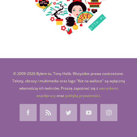
© 2009-
2026 Byłem tu. Tony Halik. Wszystkie prawa zastrzeżone.
Teksty, obrazy i multimedia oraz logo "Kot na walizce" są wyłączną
własnością ich twórców. Proszę zapoznać się z
warunkami
współpracy
oraz
polityką prywatności
.
Facebook
Rss
Twitter
YouTube
Instagram