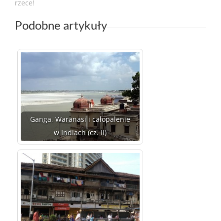
rzece!
Podobne artykuły
Ganga, Waranasi i całopalenie
w Indiach (cz. II)