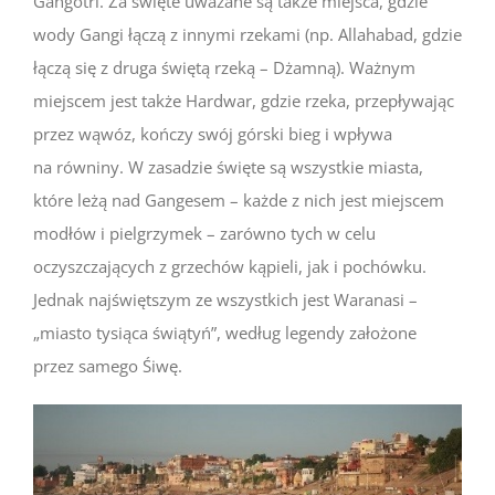
Gangotri. Za święte uważane są także miejsca, gdzie
wody Gangi łączą z innymi rzekami (np. Allahabad, gdzie
łączą się z druga świętą rzeką – Dżamną). Ważnym
miejscem jest także Hardwar, gdzie rzeka, przepływając
przez wąwóz, kończy swój górski bieg i wpływa
na równiny. W zasadzie święte są wszystkie miasta,
które leżą nad Gangesem – każde z nich jest miejscem
modłów i pielgrzymek – zarówno tych w celu
oczyszczających z grzechów kąpieli, jak i pochówku.
Jednak najświętszym ze wszystkich jest Waranasi –
„miasto tysiąca świątyń”, według legendy założone
przez samego Śiwę.