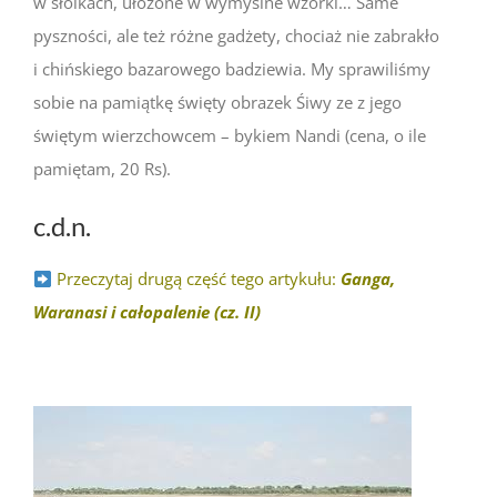
w słoikach, ułożone w wymyślne wzorki… Same
pyszności, ale też różne gadżety, chociaż nie zabrakło
i chińskiego bazarowego badziewia. My sprawiliśmy
sobie na pamiątkę święty obrazek Śiwy ze z jego
świętym wierzchowcem – bykiem Nandi (cena, o ile
pamiętam, 20 Rs).
c.d.n.
Przeczytaj drugą część tego artykułu:
Ganga,
Waranasi i całopalenie (cz. II)