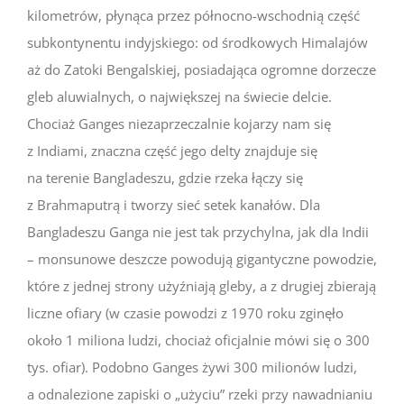
kilometrów, płynąca przez północno-wschodnią część
subkontynentu indyjskiego: od środkowych Himalajów
aż do Zatoki Bengalskiej, posiadająca ogromne dorzecze
gleb aluwialnych, o największej na świecie delcie.
Chociaż Ganges niezaprzeczalnie kojarzy nam się
z Indiami, znaczna część jego delty znajduje się
na terenie Bangladeszu, gdzie rzeka łączy się
z Brahmaputrą i tworzy sieć setek kanałów. Dla
Bangladeszu Ganga nie jest tak przychylna, jak dla Indii
– monsunowe deszcze powodują gigantyczne powodzie,
które z jednej strony użyźniają gleby, a z drugiej zbierają
liczne ofiary (w czasie powodzi z 1970 roku zginęło
około 1 miliona ludzi, chociaż oficjalnie mówi się o 300
tys. ofiar). Podobno Ganges żywi 300 milionów ludzi,
a odnalezione zapiski o „użyciu” rzeki przy nawadnianiu