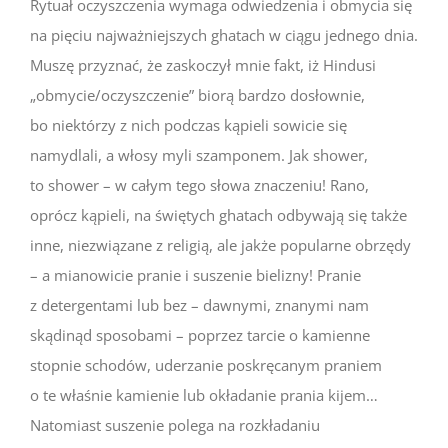
Rytuał oczyszczenia wymaga odwiedzenia i obmycia się
na pięciu najważniejszych ghatach w ciągu jednego dnia.
Muszę przyznać, że zaskoczył mnie fakt, iż Hindusi
„obmycie/oczyszczenie” biorą bardzo dosłownie,
bo niektórzy z nich podczas kąpieli sowicie się
namydlali, a włosy myli szamponem. Jak shower,
to shower – w całym tego słowa znaczeniu! Rano,
oprócz kąpieli, na świętych ghatach odbywają się także
inne, niezwiązane z religią, ale jakże popularne obrzędy
– a mianowicie pranie i suszenie bielizny! Pranie
z detergentami lub bez – dawnymi, znanymi nam
skądinąd sposobami – poprzez tarcie o kamienne
stopnie schodów, uderzanie poskręcanym praniem
o te właśnie kamienie lub okładanie prania kijem…
Natomiast suszenie polega na rozkładaniu