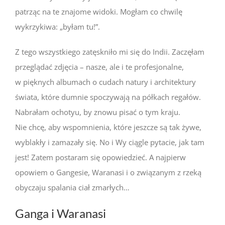
patrząc na te znajome widoki. Mogłam co chwilę
wykrzykiwa: „byłam tu!”.
Z tego wszystkiego zatęskniło mi się do Indii. Zaczęłam
przeglądać zdjęcia – nasze, ale i te profesjonalne,
w pięknych albumach o cudach natury i architektury
świata, które dumnie spoczywają na półkach regałów.
Nabrałam ochotyu, by znowu pisać o tym kraju.
Nie chcę, aby wspomnienia, które jeszcze są tak żywe,
wyblakły i zamazały się. No i Wy ciągle pytacie, jak tam
jest! Zatem postaram się opowiedzieć. A najpierw
opowiem o Gangesie, Waranasi i o związanym z rzeką
obyczaju spalania ciał zmarłych…
Ganga i Waranasi