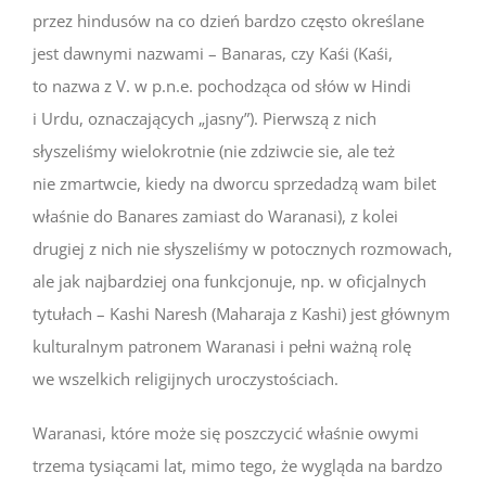
przez hindusów na co dzień bardzo często określane
jest dawnymi nazwami – Banaras, czy Kaśi (Kaśi,
to nazwa z V. w p.n.e. pochodząca od słów w Hindi
i Urdu, oznaczających „jasny”). Pierwszą z nich
słyszeliśmy wielokrotnie (nie zdziwcie sie, ale też
nie zmartwcie, kiedy na dworcu sprzedadzą wam bilet
właśnie do Banares zamiast do Waranasi), z kolei
drugiej z nich nie słyszeliśmy w potocznych rozmowach,
ale jak najbardziej ona funkcjonuje, np. w oficjalnych
tytułach – Kashi Naresh (Maharaja z Kashi) jest głównym
kulturalnym patronem Waranasi i pełni ważną rolę
we wszelkich religijnych uroczystościach.
Waranasi, które może się poszczycić właśnie owymi
trzema tysiącami lat, mimo tego, że wygląda na bardzo