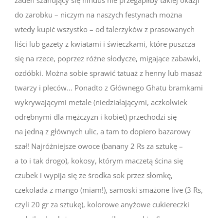
do zarobku – niczym na naszych festynach można
wtedy kupić wszystko – od talerzyków z prasowanych
liści lub gazety z kwiatami i świeczkami, które puszcza
się na rzece, poprzez różne słodycze, migające zabawki,
ozdóbki. Można sobie sprawić tatuaż z henny lub masaż
twarzy i pleców… Ponadto z Głównego Ghatu bramkami
wykrywającymi metale (niedziałającymi, aczkolwiek
odrębnymi dla mężczyzn i kobiet) przechodzi się
na jedną z głównych ulic, a tam to dopiero bazarowy
szał! Najróżniejsze owoce (banany 2 Rs za sztukę –
a to i tak drogo), kokosy, którym maczetą ścina się
czubek i wypija się ze środka sok przez słomkę,
czekolada z mango (miam!), samoski smażone live (3 Rs,
czyli 20 gr za sztukę), kolorowe anyżowe cukiereczki