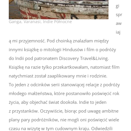
gi
spr
Ganga, Varanasi, Indie Północne
aw
iaj
ą mi przyjemność. Pod choinką znalazłam między
innymi książkę o mitologii Hindusów i film o podróży
do Indii pod patronatem Discovery Travel&Living.
Książkę na razie tylko przekartkowałam, natomiast film
natychmiast został zaaplikowany mnie i rodzinie.
To jeden z odcinków serii stanowiącej relacje z podróży
młodego małżeństwa, które postanowiło poświęcić rok
życia, aby objechać świat dookoła. Indie to jeden
z przystanków. Oczywiście, biorąc pod uwagę ambitne
plany pary podróżników, nie mogli oni poświęcić wiele
czasu na wizytę w tym cudownym kraju. Odwiedzili