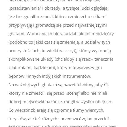
„przedstawienia” i obrzędy, a tysiące ludzi oglądają
je z brzegu albo z łodzi, które o zmierzchu setkami
przypływają i gromadzą się przed najważniejszymi
ghatami. W obrzędach biorą udział lokalni młodzieńcy
(podobno co jakiś czas się zmieniają, a udział w tych
uroczystościach, to wielki zaszczyt), którzy wykonują
skomplikowane układy (chciałoby się rzec – taneczne)
z latarniami, kadzidłami, którym towarzyszy gra
bębnów i innych indyjskich instrumentów.
Na ważniejszych ghatach są nawet telebimy, aby Ci,
którzy nie zmieścili się przed „sceną” albo nie mieli
dobrej miejscówki na łódce, mogli wszystko obejrzeć.
Co wieczór zbierają się ogromne tłumy wiernych,
turystów, ale też różnych sprzedawców, bo przecież
żaden szanujący się hindus nie przegapiłby takiej okazji