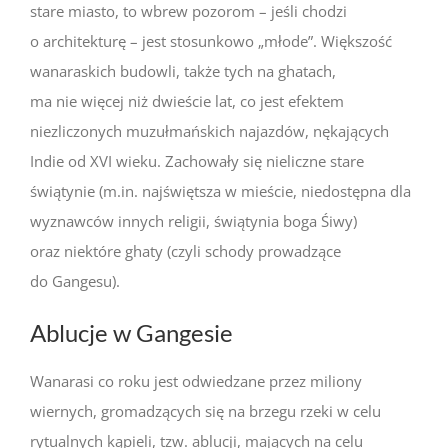
stare miasto, to wbrew pozorom – jeśli chodzi
o architekturę – jest stosunkowo „młode”. Większość
wanaraskich budowli, także tych na ghatach,
ma nie więcej niż dwieście lat, co jest efektem
niezliczonych muzułmańskich najazdów, nękających
Indie od XVI wieku. Zachowały się nieliczne stare
świątynie (m.in. najświętsza w mieście, niedostępna dla
wyznawców innych religii, świątynia boga Śiwy)
oraz niektóre ghaty (czyli schody prowadzące
do Gangesu).
Ablucje w Gangesie
Wanarasi co roku jest odwiedzane przez miliony
wiernych, gromadzących się na brzegu rzeki w celu
rytualnych kąpieli, tzw. ablucji, mających na celu