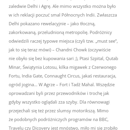
zaledwie Delhi i Agrę. Ale mimo wszystko można było
w ich reklacji poczuć smal Północnych Indii. Zwłaszcza
Delhi pokazano rewelacyjnie – jako tłoczną,
zakorkowaną, przeludnioną metropolię. Podróżnicy
odwiedzili raczej typowe miejsca (czyli tzw. „must see”,
jak to się teraz mówi) – Chandni Chowk (oczywiście
nie obyło się bez kupowania sari ;), Ptasi Szpital, Qutab
Minar, Świątynia Lotosu, kilka migawek z Czerwonego
Fortu, India Gate, Connaught Circus, jakaś restauracja,
ogród jogina… W Agrze – Fort i Tadź Mahal. Wszędzie
oprowadzani byli przez przewodników i trochę jak
gdyby wszystko oglądali zza szyby. Dla równowagi
przejechali się też przez slumsy motorikszą. Mimo
że podobnych podróżniczych programów na BBC,
Travelu czy Dicovery jest mnóstwo, miło mi się zrobiło