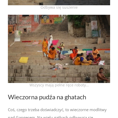
Odbywa się suszenie
Wszyscy mają pełne ręce roboty…
Wieczorna pudźa na ghatach
Coś, czego trzeba doświadczyć, to wieczorne modlitwy
nad Gangesem. Na wielu gathach odbywają się