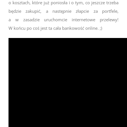
o kosztach, które już poniosła i o tym, co jeszcze trzeba
będzie zakupić, a następnie złapcie za portfele,
a w zasadzie uruchomcie internetowe przelewy!
W końcu po coś jest ta cała bankowość online. ;)