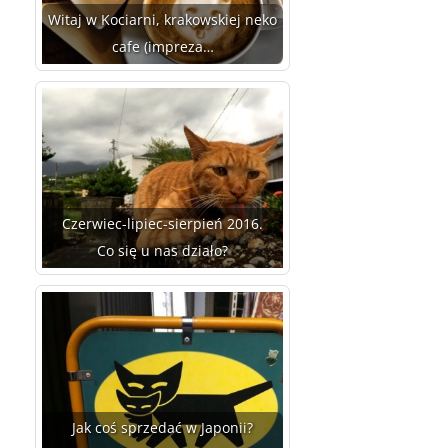
Witaj w Kociarni, krakowskiej neko
cafe (impreza…
Czerwiec-lipiec-sierpień 2016.
Co się u nas działo?
Jak coś sprzedać w Japonii?