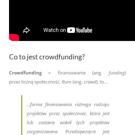
Co to jest crowdfunding?
Crowdfunding
= finansowanie (ang.
funding
)
przez liczną społeczność, tłum (ang.
crowd
), to…
…forma finansowania różnego rodzaju
projektów przez społeczność, która jest
lub zostanie wokół tych projektów
zorganizowana. Przedsięwzięcie jest