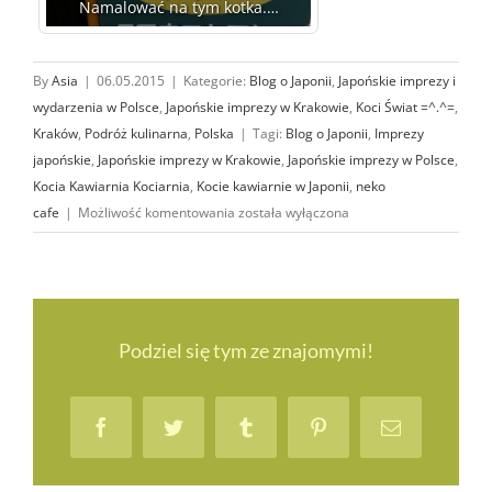
Namalować na tym kotka.…
By
Asia
|
06.05.2015
|
Kategorie:
Blog o Japonii
,
Japońskie imprezy i
wydarzenia w Polsce
,
Japońskie imprezy w Krakowie
,
Koci Świat =^.^=
,
Kraków
,
Podróż kulinarna
,
Polska
|
Tagi:
Blog o Japonii
,
Imprezy
japońskie
,
Japońskie imprezy w Krakowie
,
Japońskie imprezy w Polsce
,
Kocia Kawiarnia Kociarnia
,
Kocie kawiarnie w Japonii
,
neko
Kocia
cafe
|
Możliwość komentowania
została wyłączona
Kawiarnia
Kociarnia
–
pomóż
stworzyć
Podziel się tym ze znajomymi!
pierwszą
Neko
Cafe
Facebook
Twitter
Tumblr
Pinterest
Email
w Polsce