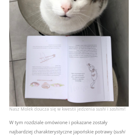
Nasz Molek doucza się w kwestii jedzenia
sushi
i
sashimi
!
W tym rozdziale omówione i pokazane zostały
najbardziej charakterystyczne japońskie potrawy (
sushi