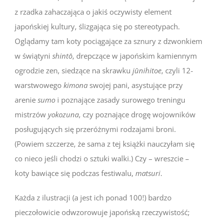
z rzadka zahaczająca o jakiś oczywisty element
japońskiej kultury, ślizgająca się po stereotypach.
Oglądamy tam koty pociągające za sznury z dzwonkiem
w świątyni
shintō
, drepczące w japońskim kamiennym
ogrodzie zen, siedzące na skrawku
jūnihitoe
, czyli 12-
warstwowego
kimona
swojej pani, asystujące przy
arenie
sumo
i poznające zasady surowego treningu
mistrzów
yokozuna
, czy poznające drogę wojowników
posługujących się przeróżnymi rodzajami broni.
(Powiem szczerze, że sama z tej książki nauczyłam się
co nieco jeśli chodzi o sztuki walki.) Czy – wreszcie –
koty bawiące się podczas festiwalu,
matsuri
.
Każda z ilustracji (a jest ich ponad 100!) bardzo
pieczołowicie odwzorowuje japońską rzeczywistość;