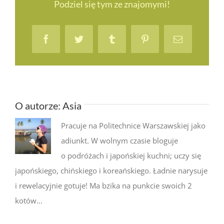
z dziećmi
Podziel się tym ze znajomymi!
śladami
Kotaru!
Facebook
Twitter
Tumblr
Pinterest
Email
O autorze:
Asia
Pracuje na Politechnice Warszawskiej jako
adiunkt. W wolnym czasie bloguje
o podróżach i japońskiej kuchni; uczy się
japońskiego, chińskiego i koreańskiego. Ładnie narysuje
i rewelacyjnie gotuje! Ma bzika na punkcie swoich 2
kotów…