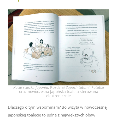
Kocie ścieżki. Japonia
, Rozdział
Zapach tatami
:
kotatsu
oraz nowoczesna japońska toaleta sterowana
elektronicznie
Dlaczego o tym wspominam? Bo wizyta w nowoczesnej
japońskiej toalecie to jedna z największych obaw