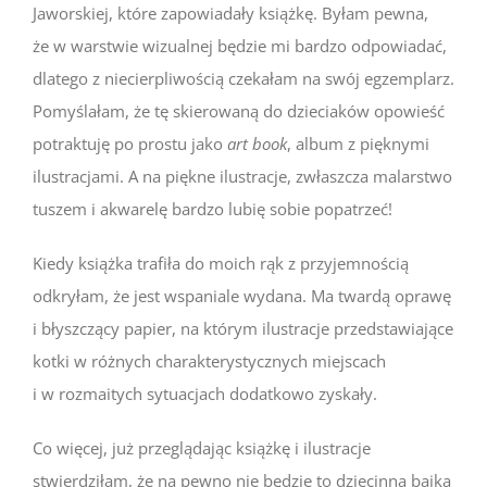
Jaworskiej, które zapowiadały książkę. Byłam pewna,
że w warstwie wizualnej będzie mi bardzo odpowiadać,
dlatego z niecierpliwością czekałam na swój egzemplarz.
Pomyślałam, że tę skierowaną do dzieciaków opowieść
potraktuję po prostu jako
art book
, album z pięknymi
ilustracjami. A na piękne ilustracje, zwłaszcza malarstwo
tuszem i akwarelę bardzo lubię sobie popatrzeć!
Kiedy książka trafiła do moich rąk z przyjemnością
odkryłam, że jest wspaniale wydana. Ma twardą oprawę
i błyszczący papier, na którym ilustracje przedstawiające
kotki w różnych charakterystycznych miejscach
i w rozmaitych sytuacjach dodatkowo zyskały.
Co więcej, już przeglądając książkę i ilustracje
stwierdziłam, że na pewno nie będzie to dziecinna bajka