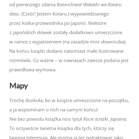
od pierwszego zdania
Konnichiwa! Watashi wa Kotaru
desu.
(Cześć! Jestem Kotaru.) wypowiedzianego
przez kotka-przewodnika po Japonii. Niektóre
z japońskich słówek zostały dodatkowo umieszczone
w ramce z wyjaśnieniem (na zasadzie mini słowniczka).
Na końcu książki dodano natomiast małe ilustrowane
rozmówki. Co ważne – w nawiasach zawsze podana jest
prawidłowa wymowa.
Mapy
Trochę dookoła, bo w książce umieszczone na początku,
a ja wspominam o nich na samym końcu!
Nie bez powodu książka nosi tytuł
Kocie ścieżki. Japonia
.
To oczywiście świetna książka dla tych, którzy się
Japonią interesują. Ale można ją też potraktować jako