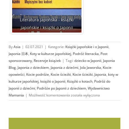
Literatura japońska - książki
japońskie i książki o Japonii
By
Asia
|
02.07.2021
|
Kategorie:
Książki japońskie i o Japonii
,
Japonia 日本
,
Koty w kulturze japońskiej
,
Podróż literacka
,
Post
sponsorowany
,
Recenzje książek
|
Tagi:
dziecko w Japonii
,
Japonia
Blog
,
Japonia z dzieckiem
,
Japonia z dziećmi
,
Jola Jaworska
,
Kocie
opowieści
,
Kocie podróże
,
Kocie ścieżki
,
Kocie ścieżki. Japonia
,
koty w
kulturze japońskiej
,
książki o Japonii
,
Książki o kotach
,
Podróż do
Japonii z dziećmi
,
Podróże po Japonii z dzieckiem
,
Wydawnictwo
Kocie
Mamania
|
Możliwość komentowania
została wyłączona
ścieżki.
Japonia
–
podróż