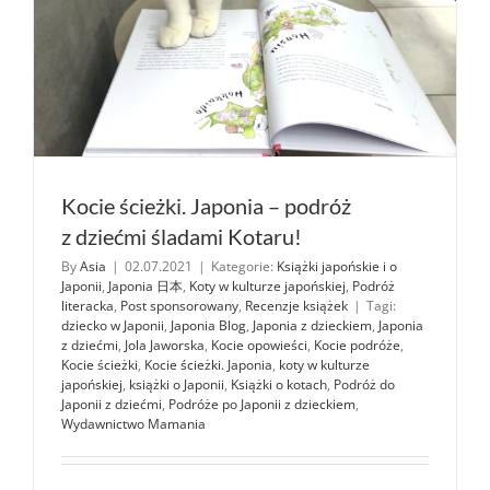
Kocie ścieżki. Japonia – podróż
z dziećmi śladami Kotaru!
By
Asia
|
02.07.2021
|
Kategorie:
Książki japońskie i o
Japonii
,
Japonia 日本
,
Koty w kulturze japońskiej
,
Podróż
literacka
,
Post sponsorowany
,
Recenzje książek
|
Tagi:
dziecko w Japonii
,
Japonia Blog
,
Japonia z dzieckiem
,
Japonia
z dziećmi
,
Jola Jaworska
,
Kocie opowieści
,
Kocie podróże
,
Kocie ścieżki
,
Kocie ścieżki. Japonia
,
koty w kulturze
japońskiej
,
książki o Japonii
,
Książki o kotach
,
Podróż do
Japonii z dziećmi
,
Podróże po Japonii z dzieckiem
,
Wydawnictwo Mamania