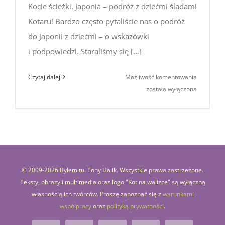
Kocie ścieżki. Japonia – podróż z dziećmi śladami
Kotaru! Bardzo często pytaliście nas o podróż
do Japonii z dziećmi – o wskazówki
i podpowiedzi. Staraliśmy się [...]
Kocie
Czytaj dalej
Możliwość komentowania
ścieżki.
została wyłączona
Japonia
–
podróż
z dziećmi
śladami
Kotaru!
© 2009-
2026 Byłem tu. Tony Halik. Wszystkie prawa zastrzeżone.
Teksty, obrazy i multimedia oraz logo "Kot na walizce" są wyłączną
własnością ich twórców. Proszę zapoznać się z
warunkami
współpracy
oraz
polityką prywatności
.