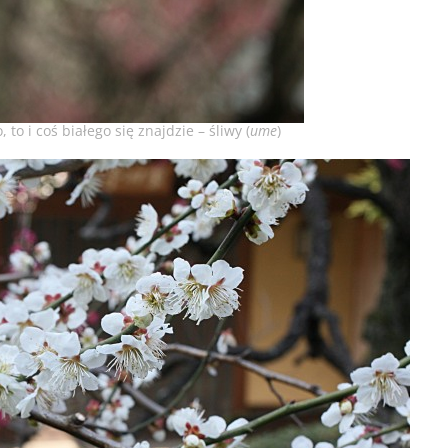
 to i coś białego się znajdzie – śliwy (
ume
)