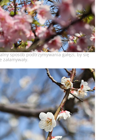
alny sposób podtrzymywania gałęzi, by się
e załamywały.