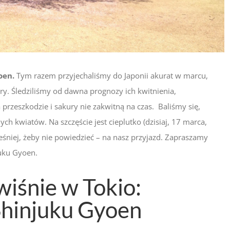
oen.
Tym razem przyjechaliśmy do Japonii akurat w marcu,
y. Śledziliśmy od dawna prognozy ich kwitnienia,
 przeszkodzie i sakury nie zakwitną na czas. Baliśmy się,
ych kwiatów. Na szczęście jest cieplutko (dzisiaj, 17 marca,
ześniej, żeby nie powiedzieć – na nasz przyjazd. Zapraszamy
juku Gyoen.
iśnie w Tokio:
Shinjuku Gyoen