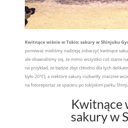
Kwitnące wiśnie w Tokio: sakury w Shinjuku Gy
ponieważ mieliśmy nadzieję zobaczyć kwitnące sakur
ale obawialiśmy się, że mimo wszystko coś stanie na
na przykład, że będzie zbyt chłodno dla tych delikatn
było 20°C), a niektóre sakury rozkwitły znacznie wc
na fotoreportaż ze spaceru po tokijskim parku Shin
Kwitnące w
sakury w 