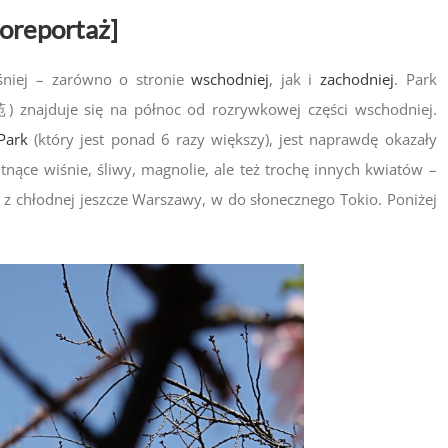
toreportaż]
eśniej – zarówno o stronie
wschodniej
, jak i
zachodniej
. Park
苑
) znajduje się na północ od rozrywkowej części wschodniej.
Park
(który jest ponad 6 razy większy), jest naprawdę okazały
tnące wiśnie, śliwy, magnolie, ale też trochę innych kwiatów –
ię z chłodnej jeszcze Warszawy, w do słonecznego Tokio. Poniżej