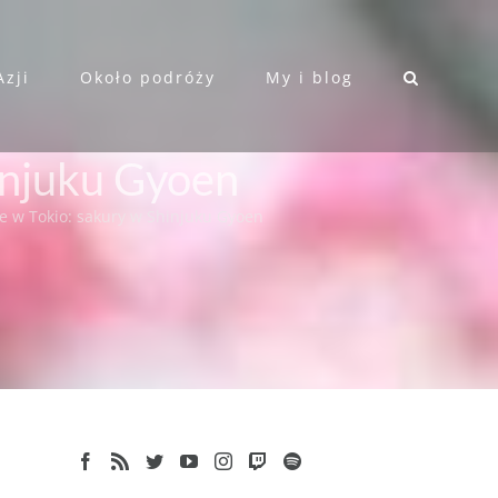
Azji
Około podróży
My i blog
injuku Gyoen
e w Tokio: sakury w Shinjuku Gyoen