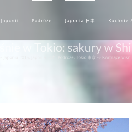
 Japonii
Podróże
Japonia 日本
Kuchnie 
śnie w Tokio: sakury w Sh
⇨
Japonia 2015
,
Japonia 日本
,
Podróże
,
Tokio 東京
⇨
Kwitnące wiśni