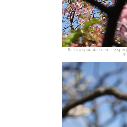
Bardzo spodobał nam się specj
ni