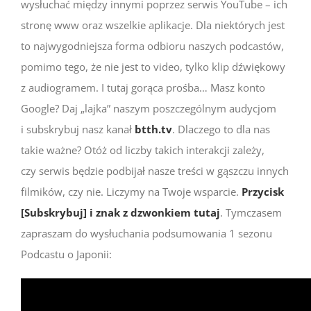
wysłuchać między innymi poprzez serwis YouTube – ich
stronę www oraz wszelkie aplikacje. Dla niektórych jest
to najwygodniejsza forma odbioru naszych podcastów,
pomimo tego, że nie jest to video, tylko klip dźwiękowy
z audiogramem. I tutaj gorąca prośba… Masz konto
Google? Daj „lajka” naszym poszczególnym audycjom
i subskrybuj nasz kanał
btth.tv
. Dlaczego to dla nas
takie ważne? Otóż od liczby takich interakcji zależy,
czy serwis będzie podbijał nasze treści w gąszczu innych
filmików, czy nie. Liczymy na Twoje wsparcie.
Przycisk
[Subskrybuj] i znak z dzwonkiem tutaj
. Tymczasem
zapraszam do wysłuchania podsumowania 1 sezonu
Podcastu o Japonii: