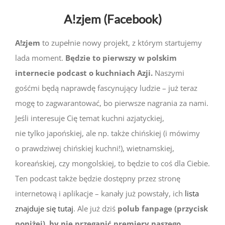
A!zjem (Facebook)
A!zjem
to zupełnie nowy projekt, z którym startujemy
lada moment.
Będzie to pierwszy w polskim
internecie podcast o kuchniach Azji.
Naszymi
gośćmi będą naprawdę fascynujący ludzie – już teraz
mogę to zagwarantować, bo pierwsze nagrania za nami.
Jeśli interesuje Cię temat kuchni azjatyckiej,
nie tylko japońskiej, ale np. także chińskiej (i mówimy
o prawdziwej chińskiej kuchni!), wietnamskiej,
koreańskiej, czy mongolskiej, to będzie to coś dla Ciebie.
Ten podcast także będzie dostępny przez stronę
internetową i aplikacje – kanały już powstały, ich
lista
znajduje się tutaj
. Ale już dziś
polub fanpage (przycisk
poniżej), by nie przegapić premiery naszego