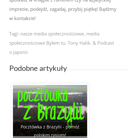
imprezie, podejdź, zagadaj, przybij piątkę! Bądźmy
w kontakcie!
Tagi: nasze media społecznościowe, media
społecznościowe Byłem tu. Tony Halik. & Podcast
o Japonii
Podobne artykuły
Pocztówka z Brazylii - pomóż
polskim rysiom!