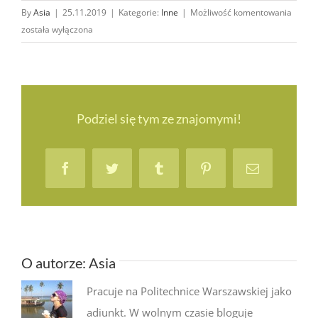
Nasze
By
Asia
|
25.11.2019
|
Kategorie:
Inne
|
Możliwość komentowania
media
została wyłączona
społec
Stay
tuned!
Podziel się tym ze znajomymi!
Facebook
Twitter
Tumblr
Pinterest
Email
O autorze:
Asia
Pracuje na Politechnice Warszawskiej jako
adiunkt. W wolnym czasie bloguje