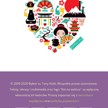
© 2009-
2026 Byłem tu. Tony Halik. Wszystkie prawa zastrzeżone.
Teksty, obrazy i multimedia oraz logo "Kot na walizce" są wyłączną
własnością ich twórców. Proszę zapoznać się z
warunkami
współpracy
oraz
polityką prywatności
.