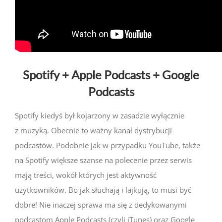
Spotify + Apple Podcasts + Google
Podcasts
Spotify kiedyś był kojarzony w zasadzie wyłącznie
z muzyką. Obecnie to ważny kanał dystrybucji
podcastów. Podobnie jak w przypadku YouTube, także
na Spotify większe szanse na polecenie przez serwis
mają treści, wokół których jest aktywność
użytkowników. Bo jak słuchają i lajkują, to musi być
dobre! Nie inaczej sprawa ma się z dedykowanymi
podcastom Apple Podcasts (czyli iTunes) oraz Google