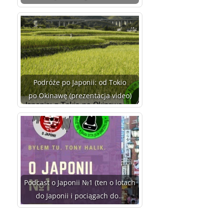
Podróże po Japonii: od Tokio
po Okinawę (prezentacja video)
Podcast o Japonii №1 (ten o lotach
do Japonii i pociągach do…