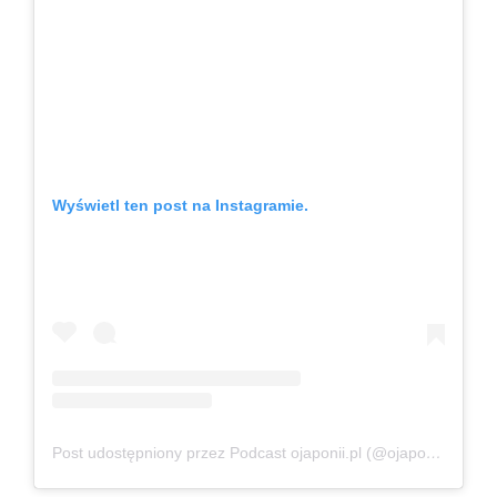
Wyświetl ten post na Instagramie.
Post udostępniony przez Podcast ojaponii.pl (@ojaponii)
Sie 8,