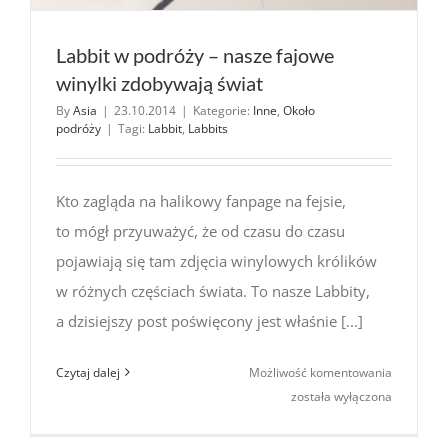
Labbit w podróży – nasze fajowe
winylki zdobywają świat
By
Asia
|
23.10.2014
|
Kategorie:
Inne
,
Około
podróży
|
Tagi:
Labbit
,
Labbits
Kto zagląda na halikowy fanpage na fejsie,
to mógł przyuważyć, że od czasu do czasu
pojawiają się tam zdjęcia winylowych królików
w różnych częściach świata. To nasze Labbity,
a dzisiejszy post poświęcony jest właśnie [...]
Labbit
Czytaj dalej
Możliwość komentowania
w podróży
została wyłączona
–
nasze