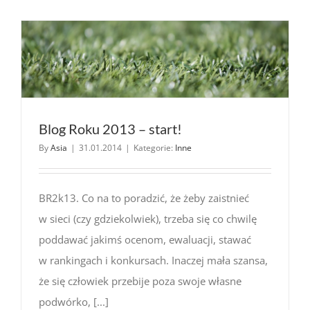
fajowe
winylki
zdobywaj
świat
Blog Roku 2013 – start!
By
Asia
|
31.01.2014
|
Kategorie:
Inne
BR2k13. Co na to poradzić, że żeby zaistnieć
w sieci (czy gdziekolwiek), trzeba się co chwilę
poddawać jakimś ocenom, ewaluacji, stawać
w rankingach i konkursach. Inaczej mała szansa,
że się człowiek przebije poza swoje własne
podwórko, [...]