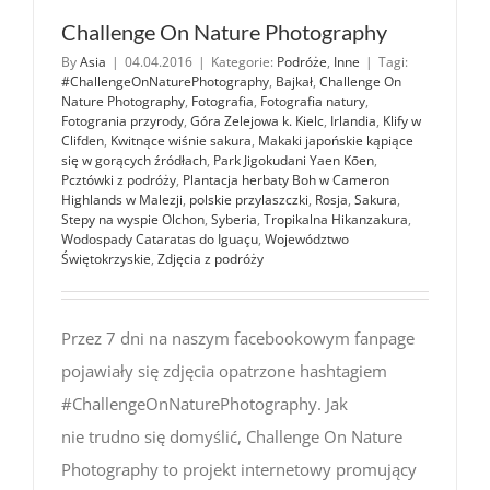
Challenge On Nature Photography
By
Asia
|
04.04.2016
|
Kategorie:
Podróże
,
Inne
|
Tagi:
#ChallengeOnNaturePhotography
,
Bajkał
,
Challenge On
Nature Photography
,
Fotografia
,
Fotografia natury
,
Fotogrania przyrody
,
Góra Zelejowa k. Kielc
,
Irlandia
,
Klify w
Clifden
,
Kwitnące wiśnie sakura
,
Makaki japońskie kąpiące
się w gorących źródłach
,
Park Jigokudani Yaen Kōen
,
Pcztówki z podróży
,
Plantacja herbaty Boh w Cameron
Highlands w Malezji
,
polskie przylaszczki
,
Rosja
,
Sakura
,
Stepy na wyspie Olchon
,
Syberia
,
Tropikalna Hikanzakura
,
Wodospady Cataratas do Iguaçu
,
Województwo
Świętokrzyskie
,
Zdjęcia z podróży
Przez 7 dni na naszym facebookowym fanpage
pojawiały się zdjęcia opatrzone hashtagiem
#ChallengeOnNaturePhotography. Jak
nie trudno się domyślić, Challenge On Nature
Photography to projekt internetowy promujący