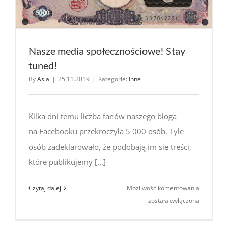
Nasze media społecznościowe! Stay
tuned!
By
Asia
|
25.11.2019
|
Kategorie:
Inne
Kilka dni temu liczba fanów naszego bloga
na Facebooku przekroczyła 5 000 osób. Tyle
osób zadeklarowało, że podobają im się treści,
które publikujemy [...]
Nasze
Czytaj dalej
Możliwość komentowania
media
została wyłączona
społeczno
Stay