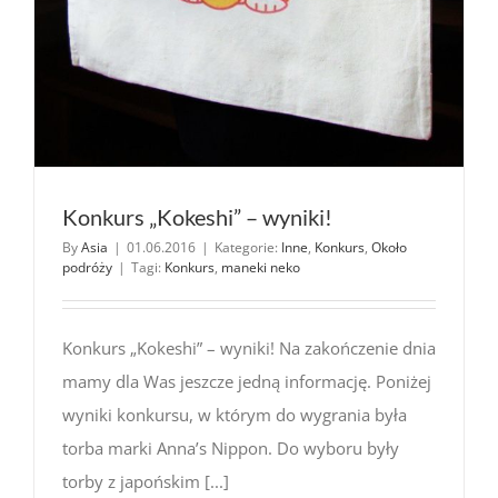
Konkurs „Kokeshi” – wyniki!
By
Asia
|
01.06.2016
|
Kategorie:
Inne
,
Konkurs
,
Około
podróży
|
Tagi:
Konkurs
,
maneki neko
Konkurs „Kokeshi” – wyniki! Na zakończenie dnia
mamy dla Was jeszcze jedną informację. Poniżej
wyniki konkursu, w którym do wygrania była
torba marki Anna’s Nippon. Do wyboru były
torby z japońskim [...]