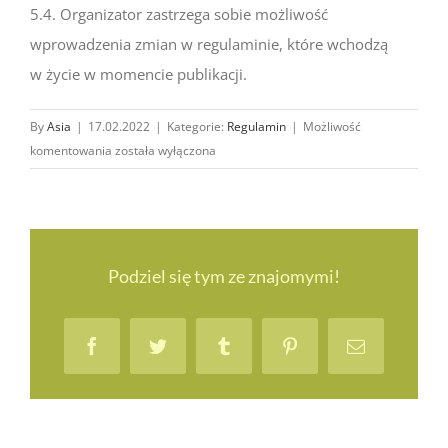
5.4. Organizator zastrzega sobie możliwość
wprowadzenia zmian w regulaminie, które wchodzą
w życie w momencie publikacji.
By
Asia
|
17.02.2022
|
Kategorie:
Regulamin
|
Możliwość
Regulamin
komentowania
została wyłączona
konkursu
„Riku
i królestwo
bieli”
Podziel się tym ze znajomymi!
Facebook
Twitter
Tumblr
Pinterest
Email