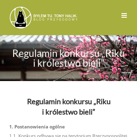
Przejdź
do
zawartości
Regulamin konkursu „Riku
i królestwo bieli”
Regulamin konkursu „Riku
i królestwo bieli”
1. Postanowienia ogólne
1.1. Konkurs odbywa się na terytorium Rzeczypospolitej