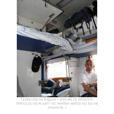
I półeczka na bagaże – plecaki ze stelażem
mieszczą się w sam raz, wielkie walizy też by się
zmieściły :)