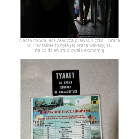
Nasza młoda, acz władcza prawadniczka – praca
w Transsibie to była jej praca wakacyjna,
na co dzień studiowała ekonomię