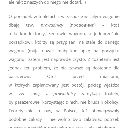
ale nikt z naszych do niego nie dotarł. :)
O porządek w toaletach i w zasadzie w całym wagonie
dbają tzw.
prawadnicy
(проводник) – ktoś
a la konduktorzy, szefowie wagonu, a jednocześnie
porządkowi, którzy są przypisani na stałe do danego
wagonu (mają nawet małą kanciapkę na początku
wagonu), zatem jest naprawdę czysto. Z toaletami jest
jednak ten problem, że nie zawsze są dostępne dla
pasażerów. Otóż przed miastami,
w których zaplanowany jest postój, pociąg wjeżdża
w tzw.
zonę
, a
prawadnicy
zamykają toalety,
by pasażerowie, korzystając z nich, nie brudzili okolicy.
Teoretycznie u nas, w Polsce, też obowiązywały
podobne zakazy – nie wolno było załatwiać potrzeb
w czasie postojów pociągów na stacji, ale wiadomo –