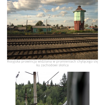
Rosyjska prowincja widziana w promieniach chylącego się
ku zachodowi słońca