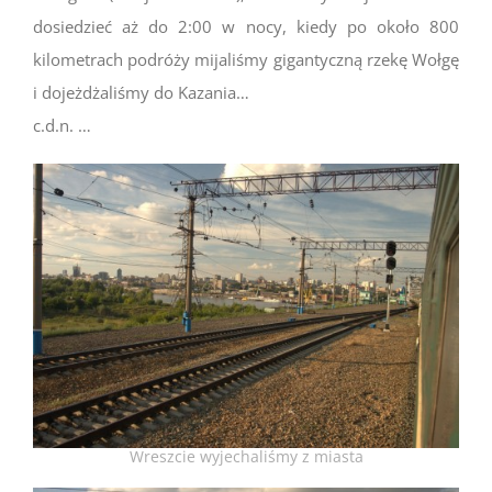
dosiedzieć aż do 2:00 w nocy, kiedy po około 800
kilometrach podróży mijaliśmy gigantyczną rzekę Wołgę
i dojeżdżaliśmy do Kazania…
c.d.n. …
Wreszcie wyjechaliśmy z miasta