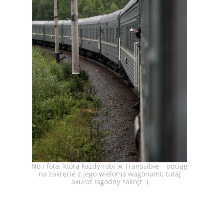
No i fota, którą każdy robi w Transsibie – pociąg
na zakręcie z jego wieloma wagonami; tutaj
akurat łagodny zakręt :)