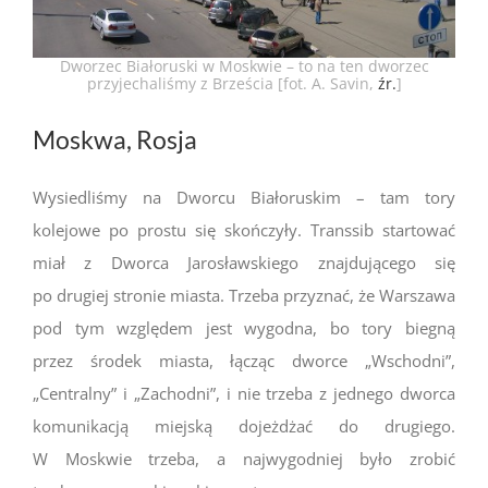
Dworzec Białoruski w Moskwie – to na ten dworzec
przyjechaliśmy z Brześcia [fot. A. Savin,
źr.
]
Moskwa, Rosja
Wysiedliśmy na Dworcu Białoruskim – tam tory
kolejowe po prostu się skończyły. Transsib startować
miał z Dworca Jarosławskiego znajdującego się
po drugiej stronie miasta. Trzeba przyznać, że Warszawa
pod tym względem jest wygodna, bo tory biegną
przez środek miasta, łącząc dworce „Wschodni”,
„Centralny” i „Zachodni”, i nie trzeba z jednego dworca
komunikacją miejską dojeżdżać do drugiego.
W Moskwie trzeba, a najwygodniej było zrobić