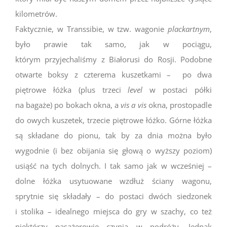
kilometrów.
Faktycznie, w Transsibie, w tzw. wagonie
plackartnym
,
było prawie tak samo, jak w pociągu,
którym przyjechaliśmy z Białorusi do Rosji. Podobne
otwarte boksy z czterema kuszetkami – po dwa
piętrowe łóżka (plus trzeci
level
w postaci półki
na bagaże) po bokach okna, a
vis a vis
okna, prostopadle
do owych kuszetek, trzecie piętrowe łóżko. Górne łóżka
są składane do pionu, tak by za dnia można było
wygodnie (i bez obijania się głową o wyższy poziom)
usiąść na tych dolnych. I tak samo jak w wcześniej –
dolne łóżka usytuowane wzdłuż ściany wagonu,
sprytnie się składały – do postaci dwóch siedzonek
i stolika – idealnego miejsca do gry w szachy, co też
niektórzy pasażerowie czynią w podróży. Jednak