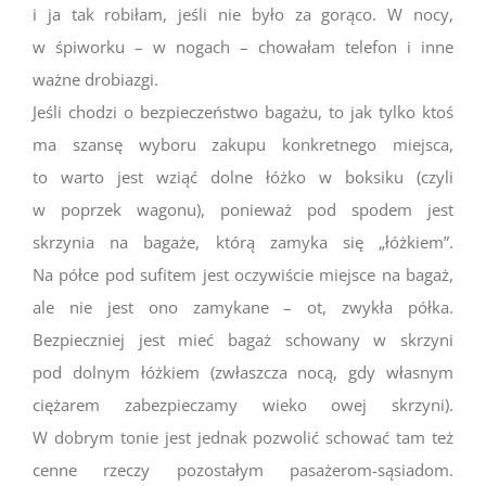
i ja tak robiłam, jeśli nie było za gorąco. W nocy,
w śpiworku – w nogach – chowałam telefon i inne
ważne drobiazgi.
Jeśli chodzi o bezpieczeństwo bagażu, to jak tylko ktoś
ma szansę wyboru zakupu konkretnego miejsca,
to warto jest wziąć dolne łóżko w boksiku (czyli
w poprzek wagonu), ponieważ pod spodem jest
skrzynia na bagaże, którą zamyka się „łóżkiem”.
Na półce pod sufitem jest oczywiście miejsce na bagaż,
ale nie jest ono zamykane – ot, zwykła półka.
Bezpieczniej jest mieć bagaż schowany w skrzyni
pod dolnym łóżkiem (zwłaszcza nocą, gdy własnym
ciężarem zabezpieczamy wieko owej skrzyni).
W dobrym tonie jest jednak pozwolić schować tam też
cenne rzeczy pozostałym pasażerom-sąsiadom.