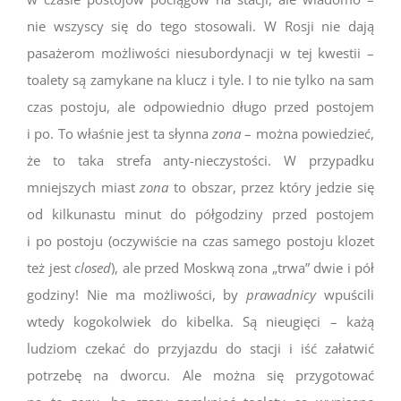
nie wszyscy się do tego stosowali. W Rosji nie dają
pasażerom możliwości niesubordynacji w tej kwestii –
toalety są zamykane na klucz i tyle. I to nie tylko na sam
czas postoju, ale odpowiednio długo przed postojem
i po. To właśnie jest ta słynna
zona
– można powiedzieć,
że to taka strefa anty-nieczystości. W przypadku
mniejszych miast
zona
to obszar, przez który jedzie się
od kilkunastu minut do półgodziny przed postojem
i po postoju (oczywiście na czas samego postoju klozet
też jest
closed
), ale przed Moskwą zona „trwa” dwie i pół
godziny! Nie ma możliwości, by
prawadnicy
wpuścili
wtedy kogokolwiek do kibelka. Są nieugięci – każą
ludziom czekać do przyjazdu do stacji i iść załatwić
potrzebę na dworcu. Ale można się przygotować