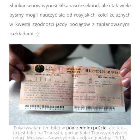
Shinkansenów wynosi kilkanaście sekund, ale i tak wiele
byśmy mogli nauczyć się od rosyjskich kolei żelaznych
w kwestii zgodności jazdy pociągów z zaplanowanymi
rozkładami. :)
Pokazywałam ten bilet w
poprzednim poście
, ale tak –
to jest bilet na Transsib, pociąg Kolei Transsyberyjskiej
relacji Moskwa – Nowosybirsk – odjazd godzina 13:19…