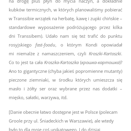
na drogę plus płyn do mycia naczyń, a dokładnie
kubków termicznych, w których planowaliśmy pobierać
w Transsibie wrzątek na herbatę, kawę i zupki chińskie –
standardowe wyposażenie podróżującego przez kilka
dni Transsibem). Udało nam się też trafić do punktu
rosyjskiego
fast-foodu
, o którym Kondi opowiadał
mi niemalże z namaszczeniem, czyli
Kroszki-Kartoszki
.
Co to jest ta cała
Kroszka-Kartoszka
(
крошка-картошка
)?
Ano to gigantyczne (chyba jakieś popromienne mutanty)
pieczone ziemniaki, w środku których umieszcza się
masło i żółty ser oraz wybrane przez nas dodatki –
mięsko, sałatki, warzywa, itd.
[Danie obecnie łatwo dostępne jest w Polsce (polecam
Groole przy ul. Śniadeckich w Warszawie), ale wtedy
było to dla mnie coś unikatowego. I do dzisiaj