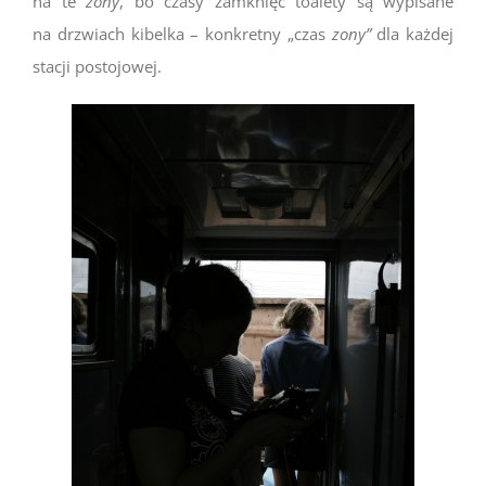
na te
zony
, bo czasy zamknięć toalety są wypisane
na drzwiach kibelka – konkretny „czas
zony”
dla każdej
stacji postojowej.