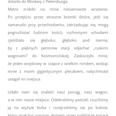
dotarła do Moskwy z Petersburga.
Metro zrobiło na mnie niesamowite wrażenie.
Po przejściu przez straszne bramki (które, jeśli się
zamarudzi przy przechodzeniu, zatrzaskując się, mogą
pogruchotać ludziom kości), ruchomymi schodami
zjeżdżało się głęboko, głęboko pod ziemię,
by z pięknych peronów stacji odjechać „ruskimi
wagonami” do Kosmomolskiej. Zaskoczyło mnie,
że jeden wojskowy w czapce z wielkim rondem, widząc
mnie z moim gigantycznym plecakiem, natychmiast
ustąpił mi miejsca.
Udało nam się znaleźć nasz pociąg, nasz wagon,
a w nim nasze miejsca. Odebraliśmy pościel, rzuciliśmy
ją na wyższe łóżka i rozejrzeliśmy się po boksie,
który miał być naszym domem przez najbliższe tysiące