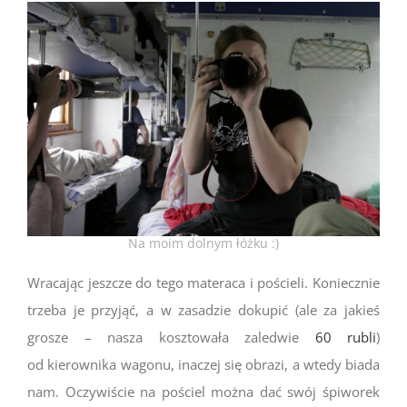
Na moim dolnym łóżku :)
Wracając jeszcze do tego materaca i pościeli. Koniecznie
trzeba je przyjąć, a w zasadzie dokupić (ale za jakieś
grosze – nasza kosztowała zaledwie
60 rubli
)
od kierownika wagonu, inaczej się obrazi, a wtedy biada
nam. Oczywiście na pościel można dać swój śpiworek