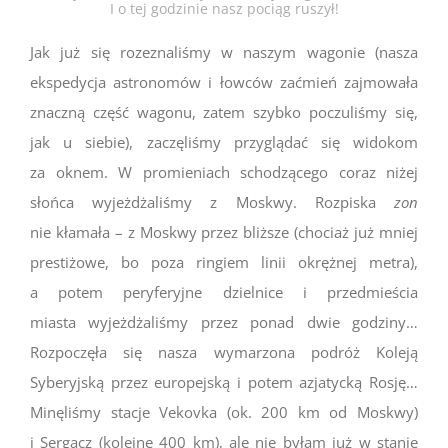
I o tej godzinie nasz pociąg ruszył!
Jak już się rozeznaliśmy w naszym wagonie (nasza
ekspedycja astronomów i łowców zaćmień zajmowała
znaczną część wagonu, zatem szybko poczuliśmy się,
jak u siebie), zaczęliśmy przyglądać się widokom
za oknem. W promieniach schodzącego coraz niżej
słońca wyjeżdżaliśmy z Moskwy. Rozpiska
zon
nie kłamała – z Moskwy przez bliższe (chociaż już mniej
prestiżowe, bo poza ringiem linii okrężnej metra),
a potem peryferyjne dzielnice i przedmieścia
miasta wyjeżdżaliśmy przez ponad dwie godziny…
Rozpoczęła się nasza wymarzona podróż Koleją
Syberyjską przez europejską i potem azjatycką Rosję…
Minęliśmy stacje Vekovka (ok. 200 km od Moskwy)
i Sergacz (kolejne 400 km), ale nie byłam już w stanie