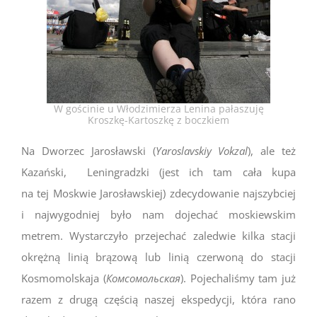
W gościnie u Włodzimierza Lenina pałaszuję
Kroszkę-Kartoszkę z boczkiem
Na Dworzec Jarosławski (
Yaroslavskiy Vokzal
), ale też
Kazański, Leningradzki (jest ich tam cała kupa
na tej Moskwie Jarosławskiej) zdecydowanie najszybciej
i najwygodniej było nam dojechać moskiewskim
metrem. Wystarczyło przejechać zaledwie kilka stacji
okrężną linią brązową lub linią czerwoną do stacji
Kosmomolskaja (
Комсомольская
). Pojechaliśmy tam już
razem z drugą częścią naszej ekspedycji, która rano