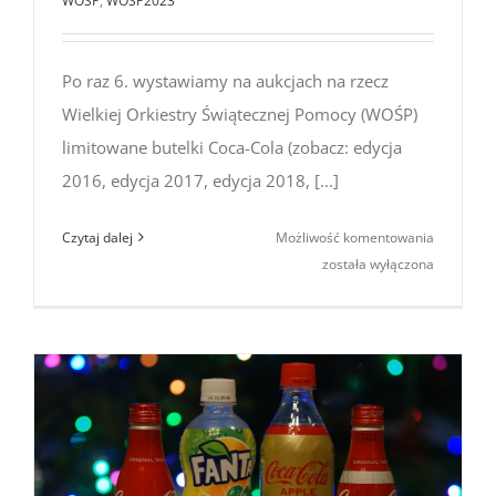
WOŚP
,
WOŚP2023
Po raz 6. wystawiamy na aukcjach na rzecz
Wielkiej Orkiestry Świątecznej Pomocy (WOŚP)
limitowane butelki Coca-Cola (zobacz: edycja
2016, edycja 2017, edycja 2018, [...]
Aukcje
Czytaj dalej
Możliwość komentowania
na rzecz
została wyłączona
WOŚP
2023
(Limitowa
edycja
Coca-
Cola
z Japonii)