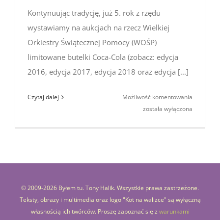
Kontynuując tradycję, już 5. rok z rzędu
wystawiamy na aukcjach na rzecz Wielkiej
Orkiestry Świątecznej Pomocy (WOŚP)
limitowane butelki Coca-Cola (zobacz: edycja
2016, edycja 2017, edycja 2018 oraz edycja [...]
Aukcje
Czytaj dalej
Możliwość komentowania
na rzecz
została wyłączona
WOŚP
2020
(Limitowa
edycja
Coca-
Cola
© 2009-
2026 Byłem tu. Tony Halik. Wszystkie prawa zastrzeżone.
z Japonii)
Teksty, obrazy i multimedia oraz logo "Kot na walizce" są wyłączną
własnością ich twórców. Proszę zapoznać się z
warunkami