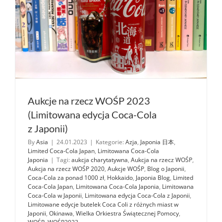
Aukcje na rzecz WOŚP 2023
(Limitowana edycja Coca-Cola
z Japonii)
By
Asia
|
24.01.2023
|
Kategorie:
Azja
,
Japonia 日本
,
Limited Coca-Cola Japan
,
Limitowana Coca-Cola
Japonia
|
Tagi:
aukcja charytatywna
,
Aukcja na rzecz WOŚP
,
Aukcja na rzecz WOŚP 2020
,
Aukcje WOŚP
,
Blog o Japonii
,
Coca-Cola za ponad 1000 zł
,
Hokkaido
,
Japonia Blog
,
Limited
Coca-Cola Japan
,
Limitowana Coca-Cola Japonia
,
Limitowana
Coca-Cola w Japonii
,
Limitowana edycja Coca-Cola z Japonii
,
Limitowane edycje butelek Coca Coli z różnych miast w
Japonii
,
Okinawa
,
Wielka Orkiestra Świątecznej Pomocy
,