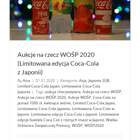
Aukcje na rzecz WOŚP 2020
(Limitowana edycja Coca-Cola
z Japonii)
By
Asia
|
01.01.2020
|
Kategorie:
Azja
,
Japonia 日本
,
Limited Coca-Cola Japan
,
Limitowana Coca-Cola
Japonia
|
Tagi:
aukcja charytatywna
,
Aukcja na rzecz WOŚP
,
Aukcja na rzecz WOŚP 2020
,
Aukcje WOŚP
,
Coca-Cola za
ponad 1000 zł
,
kwitnące wiśnie
,
Limited Coca-Cola Japan
,
Limitowana Coca-Cola Japonia
,
Limitowana Coca-Cola w
Japonii
,
Limitowana edycja Coca-Cola z Japonii
,
Limitowane
edycje butelek Coca Coli z różnych miast w Japonii
,
Wielka
Orkiestra Świątecznej Pomocy
,
WOŚP
,
WOŚP2020