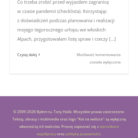
Co trzeba zrobić przed wyjazdem zagranicę
w czasie pandemii (checklista). Korzystając
z doświadczeń podczas planowania i realizacji
mojego tegorocznego urlopu we włoskich
Alpach, przygotowałam listę spraw i rzeczy [...]
Co trzeba
Czytaj dalej
Możliwość komentowania
zrobić
została wyłączona
przed wy
zagranicę
w czasie
pandemii
(checklist
© 2009-
2026 Byłem tu. Tony Halik. Wszystkie prawa zastrzeżone.
Teksty, obrazy i multimedia oraz logo "Kot na walizce" są wyłączną
własnością ich twórców. Proszę zapoznać się z
warunkami
współpracy
oraz
polityką prywatności
.