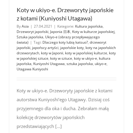
Koty w ukiyo-e. Drzeworyty japońskie
z kotami (Kuniyoshi Utagawa)
By
Asia
|
27.04.2021
|
Kategorie:
Kultura japońska
,
Drzeworyt japoński
,
Japonia 日本
,
Koty w kulturze japońskiej
,
Sztuka japońska
,
Ukiyo-e (obrazy przepływającego
świata)
|
Tagi:
Dlaczego koty lubią katsuo?
,
drzeworyt
japoński
,
japońscy artyści
,
japońskie koty
,
koty na japońskich
drzeworytach
,
koty w Japonii
,
koty w japońskiej kulturze
,
koty
w japońskiej sztuce
,
koty w sztuce
,
koty w ukiyo-e
,
kultura
japońska
,
Kuniyoshi Utagawa
,
sztuka japońska
,
ukiyo-e
,
Utagawa Kuniyoshi
Koty w ukiyo-e. Drzeworyty japońskie z kotami
autorstwa Kuniyoshi’ego Utagawy. Dzisiaj coś
przyjemnego dla oka i ducha. Zebrałam małą
kolekcję drzeworytów japońskich
przedstawiających [...]