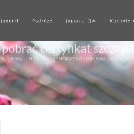
 Japonii
Podróże
Japonia 日本
Kuchnie 
 pobrać certyfikat szczepi
na
⇨
Wpisy
⇨
Nie udało się zaimportować tagu wpisu %s
Jak pobra