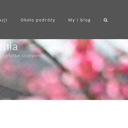
Azji
Około podróży
My i blog
enia
ć certyfikat szczepienia