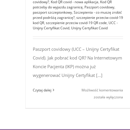
covidowy?
,
Kod QR covid - nowa aplikacja
,
Kod QR
potrzeby do wyjazdu zagranicę
,
Paszport covidowy
,
paszport szczepionkowy
,
Szczepienia - co muszę zrobić
przed podróżą zagranicę?
,
szczepienie przeciw covid-19
kod QR
,
szczepienie przeciw covid-19 QR code
,
UCC -
Unijny Certyfikat Covid
,
Unijny Certyfikat Covid
Paszport covidowy (UCC – Unijny Certyfikat
Covid). Jak pobrać kod QR? Na Internetowym
Koncie Pacjenta (IKP) można już
wygenerować Unijny Certyfikat [...]
Pasz
Czytaj dalej
Możliwość komentowania
cov
została wyłączona
(Uni
Cert
Covi
Jak