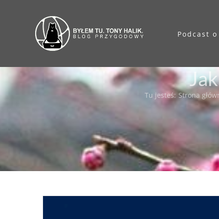
Przejdź
do
Podcast o
zawartości
Jak
Tu jesteś
:
Strona głów