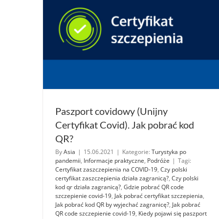
Paszport covidowy (Unijny
Certyfikat Covid). Jak pobrać kod
QR?
By
Asia
|
15.06.2021
|
Kategorie:
Turystyka po
pandemii
,
Informacje praktyczne
,
Podróże
|
Tagi:
Certyfikat zaszczepienia na COVID-19
,
Czy polski
certyfikat zaszczepienia działa zagranicą?
,
Czy polski
kod qr działa zagranicą?
,
Gdzie pobrać QR code
szczepienie covid-19
,
Jak pobrać certyfikat szczepienia
,
Jak pobrać kod QR by wyjechać zagranicę?
,
Jak pobrać
QR code szczepienie covid-19
,
Kiedy pojawi się paszport