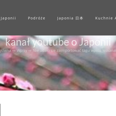
 Japonii
Podróże
Japonia 日本
Kuchnie 
kanał youtube o Japonii
główna
⇨
Wpisy
⇨
Nie udało się zaimportować tagu wpisu %s
kanał