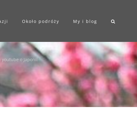
Azji
Około podróży
My i blog
 youtube o Japonii