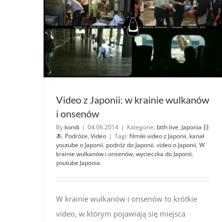
Video z Japonii: w krainie wulkanów
i onsenów
By
kondi
|
04.06.2014
|
Kategorie:
btth live
,
Japonia 日
本
,
Podróże
,
Video
|
Tagi:
filmiki video z Japonii
,
kanał
youtube o Japonii
,
podróż do Japonii
,
video o Japonii
,
W
krainie wulkanów i onsenów
,
wycieczka do Japonii
,
youtube Japonia
W krainie wulkanów i onsenów to krótkie
video, w którym pojawiają się miejsca