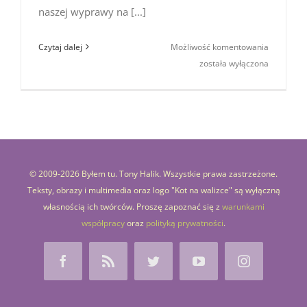
naszej wyprawy na [...]
Magiczne
Czytaj dalej
Możliwość komentowania
Backwate
została wyłączona
(Kerala,
Indie
Południow
© 2009-
2026 Byłem tu. Tony Halik. Wszystkie prawa zastrzeżone.
Teksty, obrazy i multimedia oraz logo "Kot na walizce" są wyłączną
własnością ich twórców. Proszę zapoznać się z
warunkami
współpracy
oraz
polityką prywatności
.
Facebook
Rss
Twitter
YouTube
Instagram