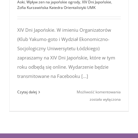
Aoki
,
Wpływ zen na japońskie ogrody
,
XIV Dni Japońskie
,
Zofia Kurzawińska Katedra Orientalistyki UMK
XIV Dni Japońskie. W imieniu Organizatorów
(Klub Yakumo-goto i Wydział Ekonomiczno-
Socjologiczny Uniwersytetu Łódzkiego)
zapraszamy na XIV Dni Japońskie, które w tym
roku odbędą się online. Wydarzenie będzie
transmitowane na Facebooku [...]
XIV
Czytaj dalej
Możliwość komentowania
Dni
została wyłączona
Japońskie
Online
–
zaproszen
i program