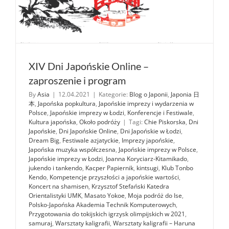
XIV Dni Japońskie Online –
zaproszenie i program
By
Asia
|
12.04.2021
|
Kategorie:
Blog o Japonii
,
Japonia 日
本
,
Japońska popkultura
,
Japońskie imprezy i wydarzenia w
Polsce
,
Japońskie imprezy w Łodzi
,
Konferencje i Festiwale
,
Kultura japońska
,
Około podróży
|
Tagi:
Chie Piskorska
,
Dni
Japońskie
,
Dni Japońskie Online
,
Dni Japońskie w Łodzi
,
Dream Big
,
Festiwale azjatyckie
,
Imprezy japońskie
,
Japońska muzyka współczesna
,
Japońskie imprezy w Polsce
,
Japońskie imprezy w Łodzi
,
Joanna Koryciarz-Kitamikado
,
jukendo i tankendo
,
Kacper Papiernik
,
kintsugi
,
Klub Tonbo
Kendo
,
Kompetencje przyszłości a japońskie wartości
,
Koncert na shamisen
,
Krzysztof Stefański Katedra
Orientalistyki UMK
,
Masato Yokoe
,
Moja podróż do Ise
,
Polsko-Japońska Akademia Technik Komputerowych
,
Przygotowania do tokijskich igrzysk olimpijskich w 2021
,
samuraj
,
Warsztaty kaligrafii
,
Warsztaty kaligrafii – Haruna