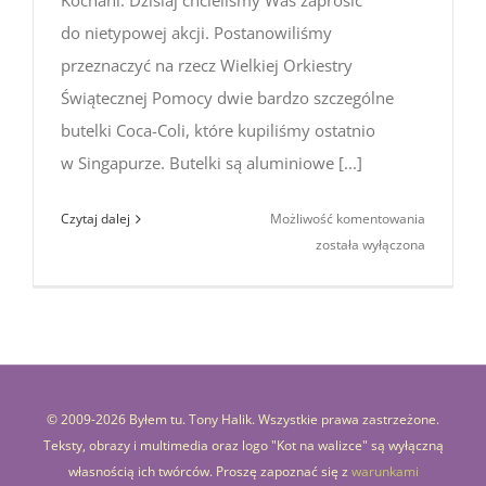
Kochani. Dzisiaj chcieliśmy Was zaprosić
do nietypowej akcji. Postanowiliśmy
przeznaczyć na rzecz Wielkiej Orkiestry
Świątecznej Pomocy dwie bardzo szczególne
butelki Coca-Coli, które kupiliśmy ostatnio
w Singapurze. Butelki są aluminiowe [...]
Aukcje
Czytaj dalej
Możliwość komentowania
na rzecz
została wyłączona
WOŚP
2016
(Limitowa
edycja
Coca-
Cola
© 2009-
2026 Byłem tu. Tony Halik. Wszystkie prawa zastrzeżone.
z Singapu
Teksty, obrazy i multimedia oraz logo "Kot na walizce" są wyłączną
własnością ich twórców. Proszę zapoznać się z
warunkami