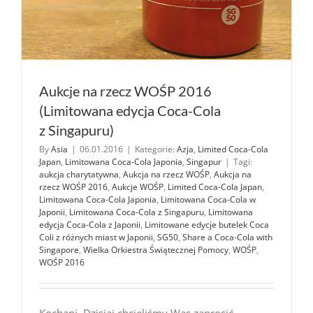
Aukcje na rzecz WOŚP 2016
(Limitowana edycja Coca-Cola
z Singapuru)
By
Asia
|
06.01.2016
|
Kategorie:
Azja
,
Limited Coca-Cola
Japan
,
Limitowana Coca-Cola Japonia
,
Singapur
|
Tagi:
aukcja charytatywna
,
Aukcja na rzecz WOŚP
,
Aukcja na
rzecz WOŚP 2016
,
Aukcje WOŚP
,
Limited Coca-Cola Japan
,
Limitowana Coca-Cola Japonia
,
Limitowana Coca-Cola w
Japonii
,
Limitowana Coca-Cola z Singapuru
,
Limitowana
edycja Coca-Cola z Japonii
,
Limitowane edycje butelek Coca
Coli z różnych miast w Japonii
,
SG50
,
Share a Coca-Cola with
Singapore
,
Wielka Orkiestra Świątecznej Pomocy
,
WOŚP
,
WOŚP 2016