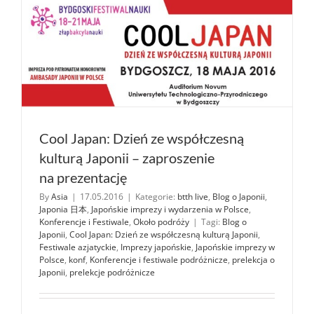
video)
Cool Japan: Dzień ze współczesną
kulturą Japonii – zaproszenie
na prezentację
By
Asia
|
17.05.2016
|
Kategorie:
btth live
,
Blog o Japonii
,
Japonia 日本
,
Japońskie imprezy i wydarzenia w Polsce
,
Konferencje i Festiwale
,
Około podróży
|
Tagi:
Blog o
Japonii
,
Cool Japan: Dzień ze współczesną kulturą Japonii
,
Festiwale azjatyckie
,
Imprezy japońskie
,
Japońskie imprezy w
Polsce
,
konf
,
Konferencje i festiwale podróżnicze
,
prelekcja o
Japonii
,
prelekcje podróżnicze