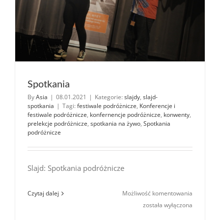
Spotkania
By
Asia
|
08.01.2021
|
Kategorie:
slajdy
,
slajd-
spotkania
|
Tagi:
festiwale podróżnicze
,
Konferencje i
festiwale podróżnicze
,
konfernencje podróżnicze
,
konwenty
,
prelekcje podróżnicze
,
spotkania na żywo
,
Spotkania
podróżnicze
Slajd: Spotkania podróżnicze
Spotkania
Czytaj dalej
Możliwość komentowania
została wyłączona