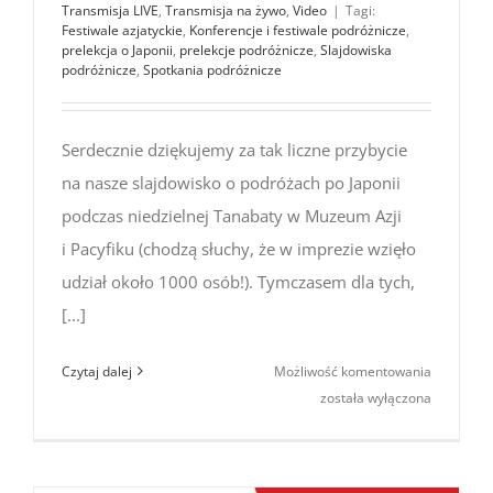
Transmisja LIVE
,
Transmisja na żywo
,
Video
|
Tagi:
Festiwale azjatyckie
,
Konferencje i festiwale podróżnicze
,
prelekcja o Japonii
,
prelekcje podróżnicze
,
Slajdowiska
podróżnicze
,
Spotkania podróżnicze
Serdecznie dziękujemy za tak liczne przybycie
na nasze slajdowisko o podróżach po Japonii
podczas niedzielnej Tanabaty w Muzeum Azji
i Pacyfiku (chodzą słuchy, że w imprezie wzięło
udział około 1000 osób!). Tymczasem dla tych,
[...]
Podróże
Czytaj dalej
Możliwość komentowania
po Japonii:
została wyłączona
od Tokio
po Okina
(prezenta