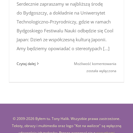
Serdecznie zapraszamy w najbliższą środę
do Bydgoszczy, a dokładnie na Uniwersytet
Technologiczno-Przyrodniczy, gdzie w ramach
Bydgoskiego Festiwalu Nauki odbędzie się Cool
Japan: Dzień ze współczesną kulturą Japonii.
Amy będziemy opowiadać o stereotypach [...]
Cool
Czytaj dalej
Możliwość komentowania
Japan:
została wyłączona
Dzień
ze współc
kulturą
Japonii
–
zaproszen
© 2009-
2026 Byłem tu. Tony Halik. Wszystkie prawa zastrzeżone.
na prezen
Teksty, obrazy i multimedia oraz logo "Kot na walizce" są wyłączną
własnością ich twórców. Proszę zapoznać się z
warunkami