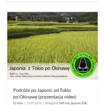
Podróże po Japonii: od Tokio
po Okinawę (prezentacja video)
By
Asia
|
12.07.2016
|
Kategorie:
btth live
,
Japonia 日本
,