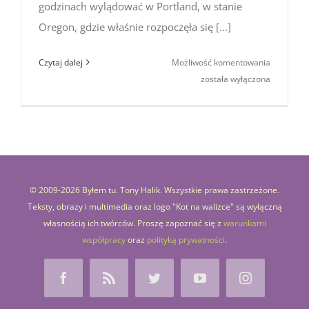
godzinach wylądować w Portland, w stanie
Oregon, gdzie właśnie rozpoczęła się [...]
Portland:
Czytaj dalej
Możliwość komentowania
Internatio
została wyłączona
Rose
Test
Garden
(Washing
Park)
© 2009-
2026 Byłem tu. Tony Halik. Wszystkie prawa zastrzeżone.
Teksty, obrazy i multimedia oraz logo "Kot na walizce" są wyłączną
własnością ich twórców. Proszę zapoznać się z
warunkami
współpracy
oraz
polityką prywatności
.
Facebook
Rss
Twitter
YouTube
Instagram