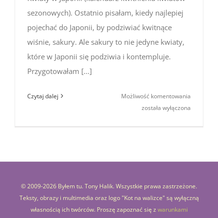
sezonowych). Ostatnio pisałam, kiedy najlepiej
pojechać do Japonii, by podziwiać kwitnące
wiśnie, sakury. Ale sakury to nie jedyne kwiaty,
które w Japonii się podziwia i kontempluje.
Przygotowałam [...]
Kwiaty
Czytaj dalej
Możliwość komentowania
w Japonii
została wyłączona
(kalendar
kwitnienia
kwiatów
sezonowy
© 2009-
2026 Byłem tu. Tony Halik. Wszystkie prawa zastrzeżone.
Teksty, obrazy i multimedia oraz logo "Kot na walizce" są wyłączną
własnością ich twórców. Proszę zapoznać się z
warunkami