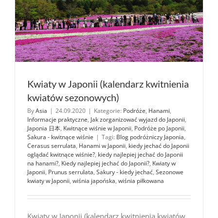
Kwiaty w Japonii (kalendarz kwitnienia
kwiatów sezonowych)
By
Asia
|
24.09.2020
|
Kategorie:
Podróże
,
Hanami
,
Informacje praktyczne
,
Jak zorganizować wyjazd do Japonii
,
Japonia 日本
,
Kwitnące wiśnie w Japonii
,
Podróże po Japonii
,
Sakura - kwitnące wiśnie
|
Tagi:
Blog podróżniczy Japonia
,
Cerasus serrulata
,
Hanami w Japonii
,
kiedy jechać do Japonii
oglądać kwitnące wiśnie?
,
kiedy najlepiej jechać do Japonii
na hanami?
,
Kiedy najlepiej jechać do Japonii?
,
Kwiaty w
Japonii
,
Prunus serrulata
,
Sakury - kiedy jechać
,
Sezonowe
kwiaty w Japonii
,
wiśnia japońska
,
wiśnia piłkowana
Kwiaty w Japonii (kalendarz kwitnienia kwiatów