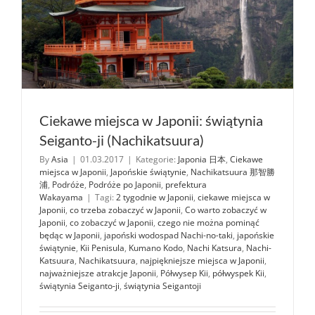
Ciekawe miejsca w Japonii: świątynia
Seiganto-ji (Nachikatsuura)
By
Asia
|
01.03.2017
|
Kategorie:
Japonia 日本
,
Ciekawe
miejsca w Japonii
,
Japońskie świątynie
,
Nachikatsuura 那智勝
浦
,
Podróże
,
Podróże po Japonii
,
prefektura
Wakayama
|
Tagi:
2 tygodnie w Japonii
,
ciekawe miejsca w
Japonii
,
co trzeba zobaczyć w Japonii
,
Co warto zobaczyć w
Japonii
,
co zobaczyć w Japonii
,
czego nie można pominąć
będąc w Japonii
,
japoński wodospad Nachi-no-taki
,
japońskie
świątynie
,
Kii Penisula
,
Kumano Kodo
,
Nachi Katsura
,
Nachi-
Katsuura
,
Nachikatsuura
,
najpiękniejsze miejsca w Japonii
,
najważniejsze atrakcje Japonii
,
Półwysep Kii
,
półwyspek Kii
,
świątynia Seiganto-ji
,
świątynia Seigantoji