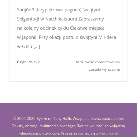
Sanjūdō (trzypiętrowa pagoda) świątyni
Seiganto-ji w Natchikatsuura Zapraszamy
na kolejny odcinek cyklu Ciekawe miejsca
w Japonii. Przy okazji postu o świątyni Mii-dera
w Ōtsu [...]
Ciekawe
Czytaj dalej
Możliwość komentowania
miejsca
została wyłączona
w Japonii:
świątynia
Seiganto-
ji
(Nachikat
© 2009-
2026 Byłem tu. Tony Halik. Wszystkie prawa zastrzeżone.
Teksty, obrazy i multimedia oraz logo "Kot na walizce" są wyłączną
własnością ich twórców. Proszę zapoznać się z
warunkami