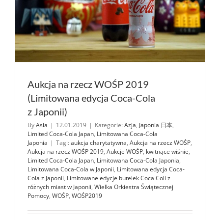
Aukcja na rzecz WOŚP 2019
(Limitowana edycja Coca-Cola
z Japonii)
By
Asia
|
12.01.2019
|
Kategorie:
Azja
,
Japonia 日本
,
Limited Coca-Cola Japan
,
Limitowana Coca-Cola
Japonia
|
Tagi:
aukcja charytatywna
,
Aukcja na rzecz WOŚP
,
Aukcja na rzecz WOŚP 2019
,
Aukcje WOŚP
,
kwitnące wiśnie
,
Limited Coca-Cola Japan
,
Limitowana Coca-Cola Japonia
,
Limitowana Coca-Cola w Japonii
,
Limitowana edycja Coca-
Cola z Japonii
,
Limitowane edycje butelek Coca Coli z
różnych miast w Japonii
,
Wielka Orkiestra Świątecznej
Pomocy
,
WOŚP
,
WOŚP2019