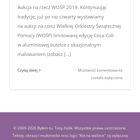
Aukcja na rzecz WOŚP 2019. Kontynuując
tradycję, już po raz czwarty wystawiamy
na aukcji na rzecz Wielkiej Orkiestry Świątecznej
Pomocy (WOŚP) limitowaną edycję Coca-Coli
w aluminiowej butelce z okazjonalnym
malowaniem (zobacz [...]
Aukcja
Czytaj dalej
Możliwość komentowania
na rzecz
została wyłączona
WOŚP
2019
(Limitowa
edycja
Coca-
Cola
© 2009-
2026 Byłem tu. Tony Halik. Wszystkie prawa zastrzeżone.
z Japonii)
Teksty, obrazy i multimedia oraz logo "Kot na walizce" są wyłączną