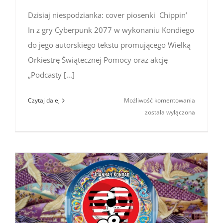
Dzisiaj niespodzianka: cover piosenki Chippin’
In z gry Cyberpunk 2077 w wykonaniu Kondiego
do jego autorskiego tekstu promującego Wielką
Orkiestrę Świątecznej Pomocy oraz akcję
„Podcasty [...]
Czy to już
Czytaj dalej
Możliwość komentowania
FINAŁ?!
została wyłączona
(Cyberpu
Karaoke
AKA
Chippin’
In WOŚP
Cover)