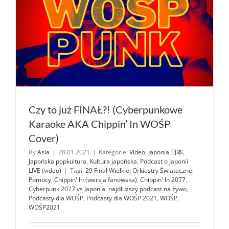
Chippin’
In)
Czy to już FINAŁ?! (Cyberpunkowe
Karaoke AKA Chippin’ In WOŚP
Cover)
By
Asia
|
28.01.2021
|
Kategorie:
Video
,
Japonia 日本
,
Japońska popkultura
,
Kultura japońska
,
Podcast o Japonii
LIVE (video)
|
Tagi:
29 Finał Wielkiej Orkiestry Świątecznej
Pomocy
,
Chippin' In (wersja fanowska)
,
Chippin' In 2077
,
Cyberpunk 2077 vs Japonia
,
najdłuższy podcast na żywo
,
Podcasty dla WOŚP
,
Podcasty dla WOŚP 2021
,
WOŚP
,
WOŚP2021