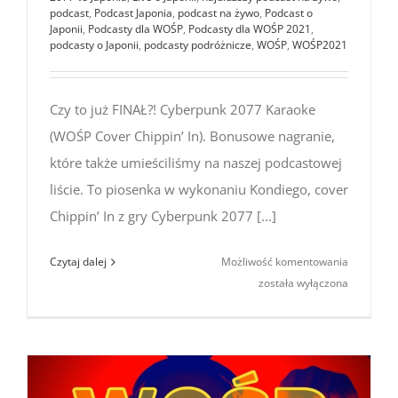
podcast
,
Podcast Japonia
,
podcast na żywo
,
Podcast o
Japonii
,
Podcasty dla WOŚP
,
Podcasty dla WOŚP 2021
,
podcasty o Japonii
,
podcasty podróżnicze
,
WOŚP
,
WOŚP2021
Czy to już FINAŁ?! Cyberpunk 2077 Karaoke
(WOŚP Cover Chippin’ In). Bonusowe nagranie,
które także umieściliśmy na naszej podcastowej
liście. To piosenka w wykonaniu Kondiego, cover
Chippin’ In z gry Cyberpunk 2077 [...]
Czy to już
Czytaj dalej
Możliwość komentowania
FINAŁ?!
została wyłączona
Cyberpun
2077
Karaoke
(WOŚP
Cover