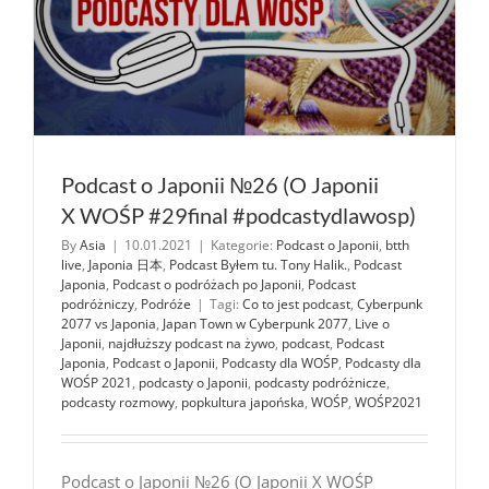
Podcast o Japonii №26 (O Japonii
X WOŚP #29final #podcastydlawosp)
By
Asia
|
10.01.2021
|
Kategorie:
Podcast o Japonii
,
btth
live
,
Japonia 日本
,
Podcast Byłem tu. Tony Halik.
,
Podcast
Japonia
,
Podcast o podróżach po Japonii
,
Podcast
podróżniczy
,
Podróże
|
Tagi:
Co to jest podcast
,
Cyberpunk
2077 vs Japonia
,
Japan Town w Cyberpunk 2077
,
Live o
Japonii
,
najdłuższy podcast na żywo
,
podcast
,
Podcast
Japonia
,
Podcast o Japonii
,
Podcasty dla WOŚP
,
Podcasty dla
WOŚP 2021
,
podcasty o Japonii
,
podcasty podróżnicze
,
podcasty rozmowy
,
popkultura japońska
,
WOŚP
,
WOŚP2021
Podcast o Japonii №26 (O Japonii X WOŚP