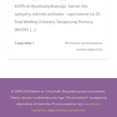
#29final #podcastydlawosp). Siema! Oto
specjalny odcinek podcastu - zaproszenie na 29.
finał Wielkiej Orkiestry Świątecznej Pomocy
(WOŚP). [...]
Podcast
Czytaj dalej
Możliwość komentowania
o Japonii
została wyłączona
№26
(O Japonii
X WOŚP
#29final
#podcast
© 2009-
2026 Byłem tu. Tony Halik. Wszystkie prawa zastrzeżone.
Teksty, obrazy i multimedia oraz logo "Kot na walizce" są wyłączną
własnością ich twórców. Proszę zapoznać się z
warunkami
współpracy
oraz
polityką prywatności
.