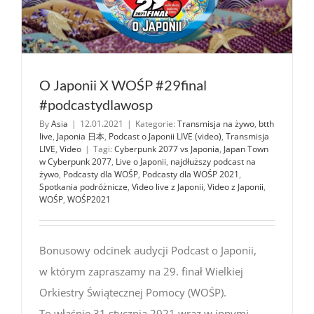
O Japonii X WOŚP #29final
#podcastydlawosp
By
Asia
|
12.01.2021
|
Kategorie:
Transmisja na żywo
,
btth
live
,
Japonia 日本
,
Podcast o Japonii LIVE (video)
,
Transmisja
LIVE
,
Video
|
Tagi:
Cyberpunk 2077 vs Japonia
,
Japan Town
w Cyberpunk 2077
,
Live o Japonii
,
najdłuższy podcast na
żywo
,
Podcasty dla WOŚP
,
Podcasty dla WOŚP 2021
,
Spotkania podróżnicze
,
Video live z Japonii
,
Video z Japonii
,
WOŚP
,
WOŚP2021
Bonusowy odcinek audycji Podcast o Japonii,
w którym zapraszamy na 29. finał Wielkiej
Orkiestry Świątecznej Pomocy (WOŚP).
To właśnie 31 stycznia 2021 wraz w innymi