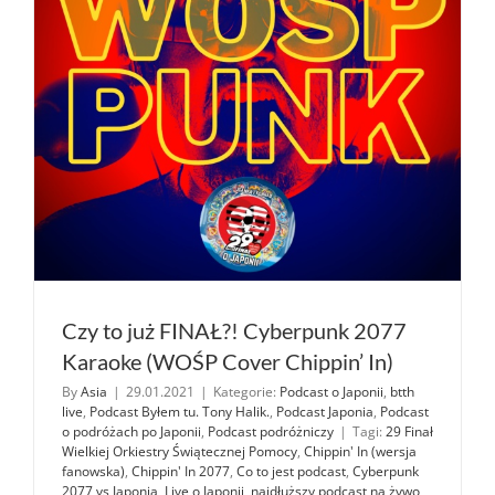
Czy to już FINAŁ?! Cyberpunk 2077
Karaoke (WOŚP Cover Chippin’ In)
By
Asia
|
29.01.2021
|
Kategorie:
Podcast o Japonii
,
btth
live
,
Podcast Byłem tu. Tony Halik.
,
Podcast Japonia
,
Podcast
o podróżach po Japonii
,
Podcast podróżniczy
|
Tagi:
29 Finał
Wielkiej Orkiestry Świątecznej Pomocy
,
Chippin' In (wersja
fanowska)
,
Chippin' In 2077
,
Co to jest podcast
,
Cyberpunk
2077 vs Japonia
,
Live o Japonii
,
najdłuższy podcast na żywo
,