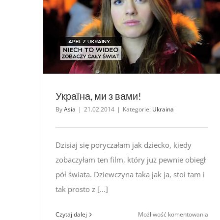
Україна, ми з вами!
By
Asia
|
21.02.2014
|
Kategorie:
Ukraina
Dzisiaj się poryczałam jak dziecko, kiedy
zobaczyłam ten film, który już pewnie obiegł
pół świata. Dziewczyna taka jak ja, stoi tam i
tak prosto z [...]
Укра
Czytaj dalej
Możliwość komentowania