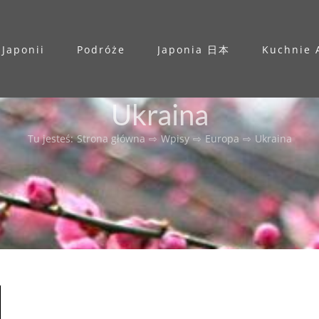
 Japonii
Podróże
Japonia 日本
Kuchnie 
Ukraina
Tu jesteś
:
Strona główna
⇨
Wpisy
⇨
Europa
⇨
Ukraina