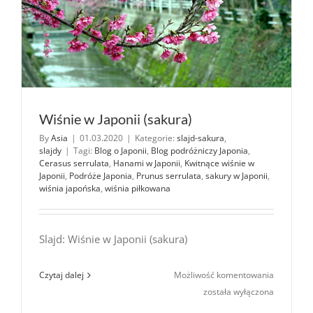
Wiśnie w Japonii (sakura)
By
Asia
|
01.03.2020
|
Kategorie:
slajd-sakura
,
slajdy
|
Tagi:
Blog o Japonii
,
Blog podróżniczy Japonia
,
Cerasus serrulata
,
Hanami w Japonii
,
Kwitnące wiśnie w
Japonii
,
Podróże Japonia
,
Prunus serrulata
,
sakury w Japonii
,
wiśnia japońska
,
wiśnia piłkowana
Slajd: Wiśnie w Japonii (sakura)
Wiśnie
Czytaj dalej
Możliwość komentowania
w Japonii
została wyłączona
(sakura)