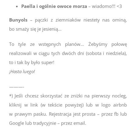
Paella i ogólnie owoce morza
– wiadomo!!! <3
Bunyols
– pączki z ziemniaków niestety nas ominą,
bo smaży się je jesienią…
To tyle ze wstępnych planów… Żebyśmy połowę
realizowali w ciągu tych dwóch dni (sobota i niedziela),
to i tak by było super!
¡Hasta luego!
———-
*) Jeśli chcesz skorzystać ze zniżki na pierwszy nocleg,
kliknij w link (w tekście powyżej) lub w logo airbnb
w prawym pasku. Rejestracja jest prosta – przez fb lub
Google lub tradycyjnie – przez email.