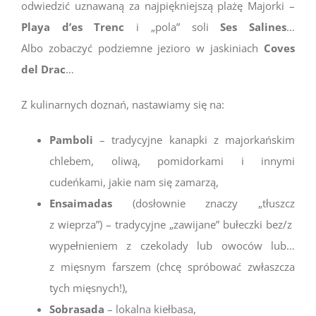
odwiedzić uznawaną za najpiękniejszą plażę Majorki –
Playa d’es Trenc
i „pola” soli
Ses Salines
…
Albo zobaczyć podziemne jezioro w jaskiniach
Coves
del Drac
…
Z kulinarnych doznań, nastawiamy się na:
Pamboli
– tradycyjne kanapki z majorkańskim
chlebem, oliwą, pomidorkami i innymi
cudeńkami, jakie nam się zamarzą,
Ensaimadas
(dosłownie znaczy „tłuszcz
z wieprza”) – tradycyjne „zawijane” bułeczki bez/z
wypełnieniem z czekolady lub owoców lub…
z mięsnym farszem (chcę spróbować zwłaszcza
tych mięsnych!),
Sobrasada
– lokalna kiełbasa,