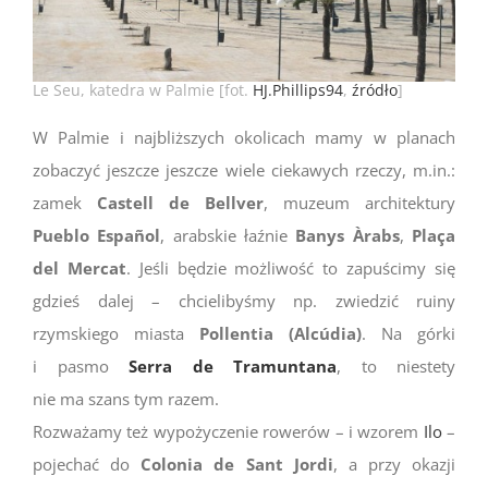
Le Seu, katedra w Palmie [fot.
HJ.Phillips94
,
źródło
]
W Palmie i najbliższych okolicach mamy w planach
zobaczyć jeszcze jeszcze wiele ciekawych rzeczy, m.in.:
zamek
Castell de Bellver
, muzeum architektury
Pueblo Español
, arabskie łaźnie
Banys Àrabs
,
Plaça
del Mercat
. Jeśli będzie możliwość to zapuścimy się
gdzieś dalej – chcielibyśmy np. zwiedzić ruiny
rzymskiego miasta
Pollentia (Alcúdia)
. Na górki
i pasmo
Serra de Tramuntana
, to niestety
nie ma szans tym razem.
Rozważamy też wypożyczenie rowerów – i wzorem
Ilo
–
pojechać do
Colonia de Sant Jordi
, a przy okazji