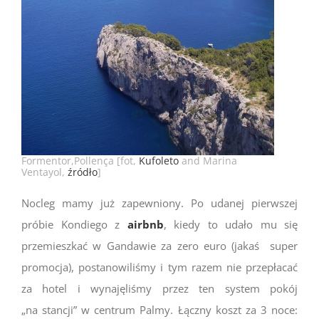
Formentor,Pollença [fot,
Kufoleto
and Marina
Ventayol,
źródło
]
Nocleg mamy już zapewniony. Po udanej pierwszej
próbie Kondiego z
airbnb
, kiedy to udało mu się
przemieszkać w Gandawie za zero euro (jakaś super
promocja), postanowiliśmy i tym razem nie przepłacać
za hotel i wynajęliśmy przez ten system pokój
„na stancji” w centrum Palmy. Łączny koszt za 3 noce: