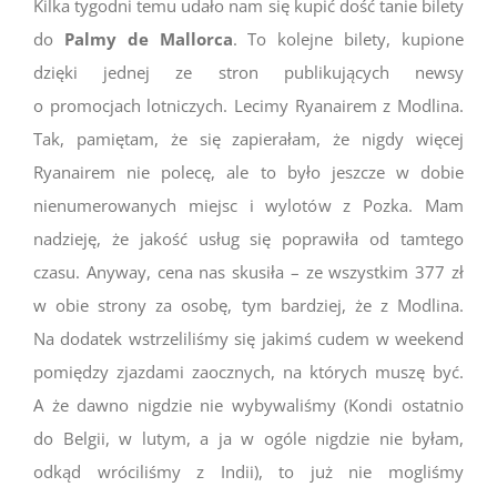
Kilka tygodni temu udało nam się kupić dość tanie bilety
do
Palmy de Mallorca
. To kolejne bilety, kupione
dzięki jednej ze stron publikujących newsy
o promocjach lotniczych. Lecimy Ryanairem z Modlina.
Tak, pamiętam, że się zapierałam, że nigdy więcej
Ryanairem nie polecę, ale to było jeszcze w dobie
nienumerowanych miejsc i wylotów z Pozka. Mam
nadzieję, że jakość usług się poprawiła od tamtego
czasu. Anyway, cena nas skusiła – ze wszystkim 377 zł
w obie strony za osobę, tym bardziej, że z Modlina.
Na dodatek wstrzeliliśmy się jakimś cudem w weekend
pomiędzy zjazdami zaocznych, na których muszę być.
A że dawno nigdzie nie wybywaliśmy (Kondi ostatnio
do Belgii, w lutym, a ja w ogóle nigdzie nie byłam,
odkąd wróciliśmy z Indii), to już nie mogliśmy