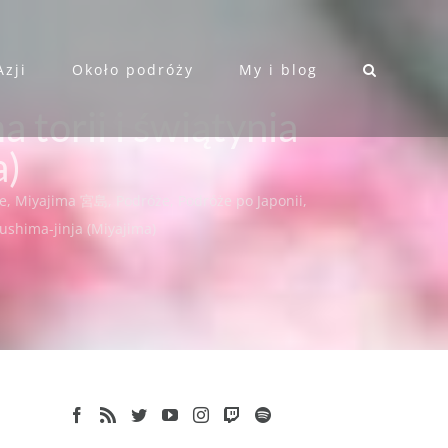
Azji
Około podróży
My i blog
 torii i świątynia
a)
ie
,
Miyajima 宮島
,
Podróże
,
Podróże po Japonii
,
kushima-jinja (Miyajima)