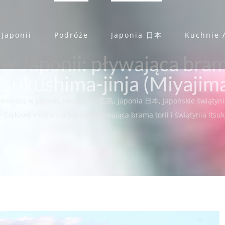
 Japonii
Podróże
Japonia 日本
Kuchnie 
 Japonii: pływająca brama
tsukushima-jinja (Miyajim
miejsca w Japonii
,
Hiroshima 広島
,
Japonia 日本
,
Japońskie świątyn
⇨
Ciekawe miejsca w Japonii: pływająca brama torii i świątynia Itsu