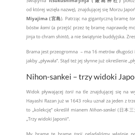
Świątynia
Itsukushima-jinja (
厳島神社
)
położ
od której wzięła nazwę), znajdującej się Morzu Japo
Miyajima (宮島
). Patrząc na gigantyczną bramę
tor
bóstw
kami
(a przejść przez tę bramę naprawdę mo
jinja to chram
shintō
, a nie świątynie buddyjska. Zr
Brama jest przeogromna – ma 16 metrów długości i 
jakby „pływała”. Stąd też jej słynne już określenie 
Nihon-sankei – trzy widoki Japo
Widok pływającej
torii
na tle znajdującej się na w
Hayashi Razan już w 1643 roku uznał za jeden z trze
to „kolekcję” określił mianem
Nihon-sankei
(
日本三
„Trzy widoki Japonii”.
My bramę tę bramę
torii
oglądaliśmy właśnie p