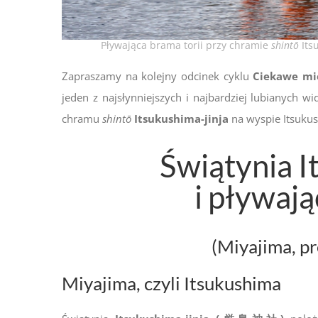
Pływająca brama torii przy chramie
shintō
Its
Zapraszamy na kolejny odcinek cyklu
Ciekawe mie
jeden z najsłynniejszych i najbardziej lubianych 
chramu
shintō
Itsukushima-jinja
na wyspie Itsukus
Świątynia I
i pływaj
(Miyajima, p
Miyajima, czyli Itsukushima