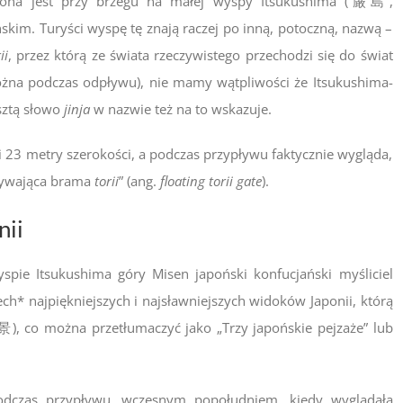
ona jest przy brzegu na małej wyspy Itsukushima (
厳島
,
ńskim. Turyści wyspę tę znają raczej po inną, potoczną, nazwą –
ii
, przez którą ze świata rzeczywistego przechodzi się do świat
żna podczas odpływu), nie mamy wątpliwości że Itsukushima-
esztą słowo
jinja
w nazwie też na to wskazuje.
23 metry szerokości, a podczas przypływu faktycznie wygląda,
„pływająca brama
torii
” (ang.
floating torii gate
).
nii
yspie Itsukushima góry Misen japoński konfucjański myśliciel
ch* najpiękniejszych i najsławniejszych widoków Japonii, którą
景
), co można przetłumaczyć jako „Trzy japońskie pejzaże” lub
odczas przypływu, wczesnym popołudniem, kiedy wyglądała