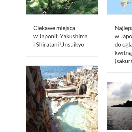
Ciekawe miejsca
Najlep
w Japonii: Yakushima
w Japo
i Shiratani Unsuikyo
do ogl
kwitną
(sakura