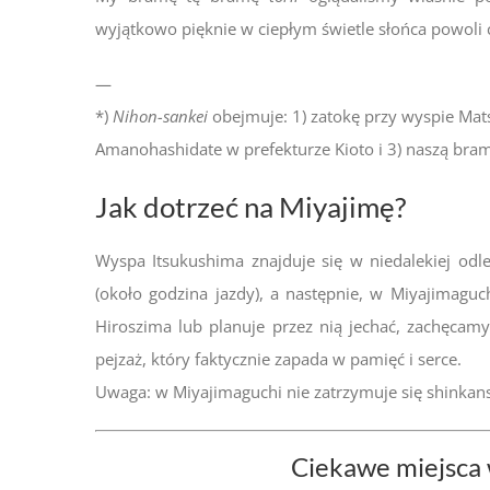
wyjątkowo pięknie w ciepłym świetle słońca powoli 
—
*)
Nihon-sankei
obejmuje: 1) zatokę przy wyspie Mats
Amanohashidate w prefekturze Kioto i 3) naszą br
Jak dotrzeć na Miyajimę?
Wyspa Itsukushima znajduje się w niedalekiej od
(około godzina jazdy), a następnie, w Miyajimaguch
Hiroszima lub planuje przez nią jechać, zachęcamy,
pejzaż, który faktycznie zapada w pamięć i serce.
Uwaga: w Miyajimaguchi nie zatrzymuje się shinkans
Ciekawe miejsca 