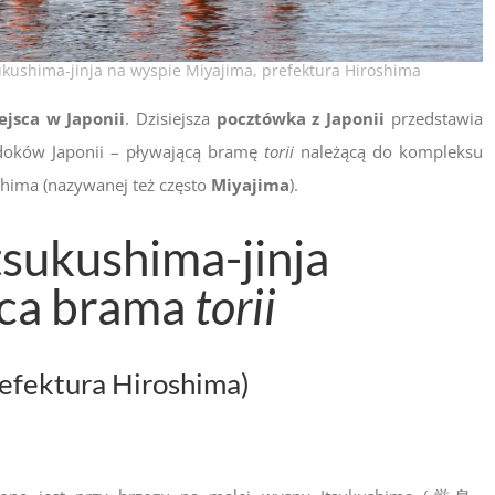
ukushima-jinja na wyspie Miyajima, prefektura Hiroshima
jsca w Japonii
. Dzisiejsza
pocztówka z Japonii
przedstawia
widoków Japonii – pływającą bramę
torii
należącą do kompleksu
hima (nazywanej też często
Miyajima
).
tsukushima-jinja
ąca brama
torii
refektura Hiroshima)