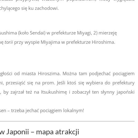
chylącego się ku zachodowi.
ushima (koło Sendai) w prefekturze Miyagi, 2) mierzeję
amę
torii
przy wyspie Miyajima w prefekturze Hiroshima.
ległości od miasta Hiroszima. Można tam podjechać pociągiem
i, przesiąść się na prom. Jeśli ktoś się wybiera do prefektury
 by zajrzał też na Itsukushimę i zobaczył ten słynny japoński
en – trzeba jechać pociągiem lokalnym!
w Japonii – mapa atrakcji