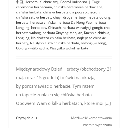
中国
,
Herbata
,
Kuchnie Azji
,
Podróż kulinarna
|
Tagi:
ceremonia herbaciana
,
chińska ceremonia herbaciana
,
chińska herbata
,
chińska herbata dla początkujących
,
chińska sztuka herbaty chayi
,
droga herbaty
,
hebata oolong
,
herbata
,
herbata chińska
,
herbata Da Hong Pao
,
herbata
Longjing
,
herbata w Chinach
,
herbata w tradycji gongfu cha
,
herbata wulong
,
herbata Xinyang Maojian
,
Kuchnia chińska
,
Longjing
,
Najdroższa chińska herbata
,
najlepsze chińskie
herbaty
,
Najsłynniejsza chińska herbata
,
oolong (wulong)
,
Oolong - wūlóng chá
,
Wszystko wokół herbaty
Międzynarodowy Dzień Herbaty (obchodzony 21
maja oraz 15 grudnia) to świetna okazja,
by porozmawiać o herbacie. Tym razem
na tapecie znalazła się chińska herbata.
Opowiem Wam o kilku herbatach, które moi [...]
Chińska
Czytaj dalej
Możliwość komentowania
herbata
została wyłączona