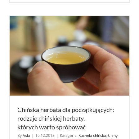
herbaty
z Teamail
Polska
Chińska herbata dla początkujących:
rodzaje chińskiej herbaty,
których warto spróbować
By
Asia
|
15.12.2018
|
Kategorie:
Kuchnia chińska
,
Chiny