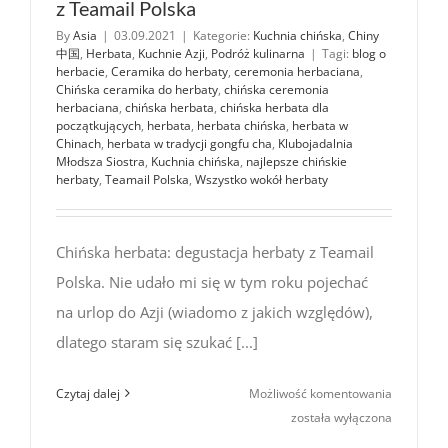
z Teamail Polska
By
Asia
|
03.09.2021
|
Kategorie:
Kuchnia chińska
,
Chiny
中国
,
Herbata
,
Kuchnie Azji
,
Podróż kulinarna
|
Tagi:
blog o
herbacie
,
Ceramika do herbaty
,
ceremonia herbaciana
,
Chińska ceramika do herbaty
,
chińska ceremonia
herbaciana
,
chińska herbata
,
chińska herbata dla
początkujących
,
herbata
,
herbata chińska
,
herbata w
Chinach
,
herbata w tradycji gongfu cha
,
Klubojadalnia
Młodsza Siostra
,
Kuchnia chińska
,
najlepsze chińskie
herbaty
,
Teamail Polska
,
Wszystko wokół herbaty
Chińska herbata: degustacja herbaty z Teamail
Polska. Nie udało mi się w tym roku pojechać
na urlop do Azji (wiadomo z jakich względów),
dlatego staram się szukać [...]
Chińska
Czytaj dalej
Możliwość komentowania
herbata:
została wyłączona
degustacj