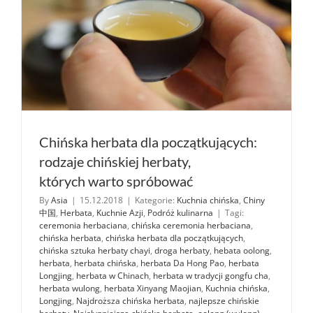
Chińska herbata dla początkujących:
rodzaje chińskiej herbaty,
których warto spróbować
By
Asia
|
15.12.2018
|
Kategorie:
Kuchnia chińska
,
Chiny
中国
,
Herbata
,
Kuchnie Azji
,
Podróż kulinarna
|
Tagi:
ceremonia herbaciana
,
chińska ceremonia herbaciana
,
chińska herbata
,
chińska herbata dla początkujących
,
chińska sztuka herbaty chayi
,
droga herbaty
,
hebata oolong
,
herbata
,
herbata chińska
,
herbata Da Hong Pao
,
herbata
Longjing
,
herbata w Chinach
,
herbata w tradycji gongfu cha
,
herbata wulong
,
herbata Xinyang Maojian
,
Kuchnia chińska
,
Longjing
,
Najdroższa chińska herbata
,
najlepsze chińskie