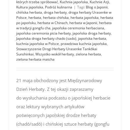
których trzeba spróbować
,
Kuchnia japońska
,
Kuchnie Azji
,
Kultura japońska
,
Podróż kulinarna
|
Tagi:
Blog o Japonii
,
chińska herbata
,
droga herbaty
,
droga herbaty Urasenke w
Polsce
,
herbata
,
herbata chińska
,
herbata japońska
,
herbata
po japońsku
,
herbata w Chinach
,
herbata w Japonii
,
herbata
w tradycji gongfu cha
,
japońska ceremonia herbaciana
,
japońska ceremonia picia herbaty
,
japońska droga herbaty
,
Japońska droga herbaty chado (sado)
,
japońska herbata
,
kuchnia japońska w Polsce
,
prawdziwa kuchnia japońska
,
Stowarzyszenie Drogi Herbaty Urasenke Tankōkai
Sunshinkai
,
Wszystko wokół herbaty
,
zielona herbata
,
zielona herbata matcha
21 maja obchodzony jest Międzynarodowy
Dzień Herbaty. Z tej okazji zapraszamy
do wysłuchania podcastu o japońskiej herbacie
oraz lektury wybranych artykułów
poświęconych japoļskiej drodze herbaty
(chadō/sadō) i chińskiej sztuce herbaty (gongfu