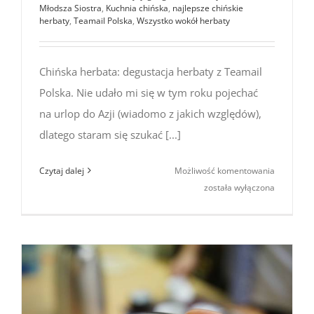
Młodsza Siostra
,
Kuchnia chińska
,
najlepsze chińskie
herbaty
,
Teamail Polska
,
Wszystko wokół herbaty
Chińska herbata: degustacja herbaty z Teamail
Polska. Nie udało mi się w tym roku pojechać
na urlop do Azji (wiadomo z jakich względów),
dlatego staram się szukać [...]
Chińska
Czytaj dalej
Możliwość komentowania
herbata:
została wyłączona
degustacj
herbaty
z Teamail
Polska