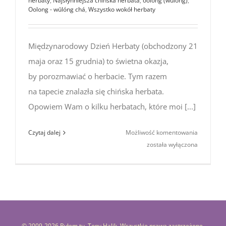
herbaty
,
Najsłynniejsza chińska herbata
,
oolong (wulong)
,
Oolong - wūlóng chá
,
Wszystko wokół herbaty
Międzynarodowy Dzień Herbaty (obchodzony 21
maja oraz 15 grudnia) to świetna okazja,
by porozmawiać o herbacie. Tym razem
na tapecie znalazła się chińska herbata.
Opowiem Wam o kilku herbatach, które moi [...]
Chińska
Czytaj dalej
Możliwość komentowania
herbata
została wyłączona
dla
początkuj
rodzaje
chińskiej
herbaty,
których w
© 2009-
2026 Byłem tu. Tony Halik. Wszystkie prawa zastrzeżone.