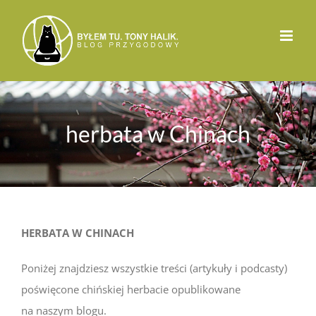
Przejdź
do
zawartości
herbata w Chinach
HERBATA W CHINACH
Poniżej znajdziesz wszystkie treści (artykuły i podcasty)
poświęcone chińskiej herbacie opublikowane
na naszym blogu.