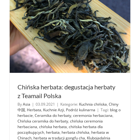
Chińska herbata: degustacja herbaty
z Teamail Polska
By
Asia
|
03.09.2021
|
Kategorie:
Kuchnia chińska
,
Chiny
中国
,
Herbata
,
Kuchnie Azji
,
Podróż kulinarna
|
Tagi:
blog o
herbacie
,
Ceramika do herbaty
,
ceremonia herbaciana
,
Chińska ceramika do herbaty
,
chińska ceremonia
herbaciana
,
chińska herbata
,
chińska herbata dla
początkujących
,
herbata
,
herbata chińska
,
herbata w
Chinach
,
herbata w tradycji gongfu cha
,
Klubojadalnia