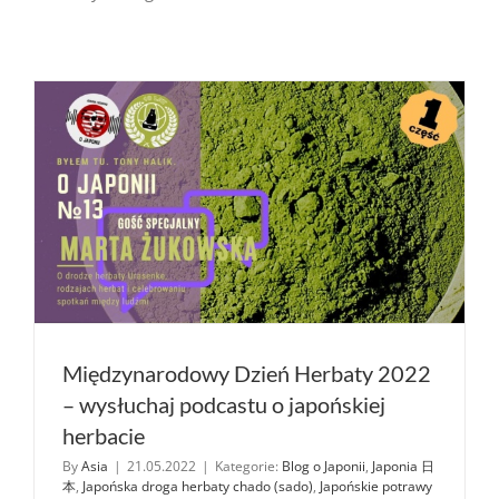
Międzynarodowy Dzień Herbaty 2022
– wysłuchaj podcastu o japońskiej
herbacie
By
Asia
|
21.05.2022
|
Kategorie:
Blog o Japonii
,
Japonia 日
本
,
Japońska droga herbaty chado (sado)
,
Japońskie potrawy