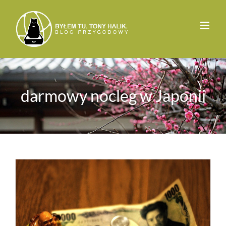
Przejdź
do
zawartości
darmowy nocleg w Japonii