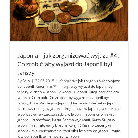
Japonia – jak zorganizować wyjazd #4:
Co zrobić, aby wyjazd do Japonii był
tańszy
By
Asia
|
22.05.2015
|
Kategorie:
Jak zorganizować wyjazd
do Japonii
,
Japonia 日本
|
Tagi:
aby wyjazd do Japonii był
tańszy
,
Airbnb w Japonii
,
alkohol w Japonii
,
Blog podróżniczy
Japonia
,
Co zrobić
,
Co zrobić aby wyjazd do Japonii był
tańszy
,
CouchSurfing w Japonii
,
Darmowy Internet w Japonii
,
darmowy nocleg w Japonii
,
drogie piwo w Japonii
,
jak poznać
Japończyka
,
jak zaoszczędzić w Japonii
,
japońska whiskey
,
Japoński streetfood
,
Karta Pasmo w Japonii
,
Karta Suica w
Japonii
,
nielimitowany bilet na kolej JR Pass
,
przeceny w
japońskim supermarkecie
,
tani bilet lotniczy do Japonii
,
tanie
loty do Japonii
,
tanie noclegi w Japonii