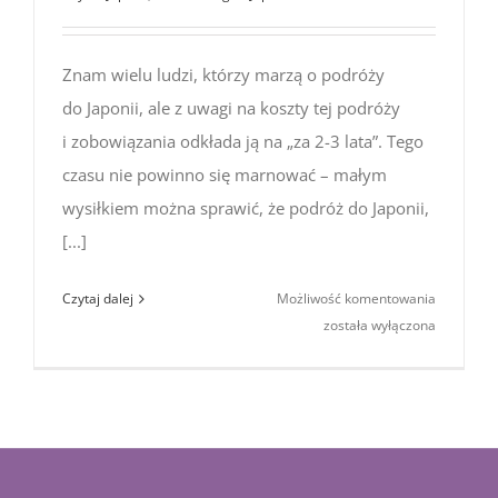
Znam wielu ludzi, którzy marzą o podróży
do Japonii, ale z uwagi na koszty tej podróży
i zobowiązania odkłada ją na „za 2-3 lata”. Tego
czasu nie powinno się marnować – małym
wysiłkiem można sprawić, że podróż do Japonii,
[...]
Japonia
Czytaj dalej
Możliwość komentowania
–
została wyłączona
jak
zorganiz
wyjazd
#4:
Co zrobić,
aby