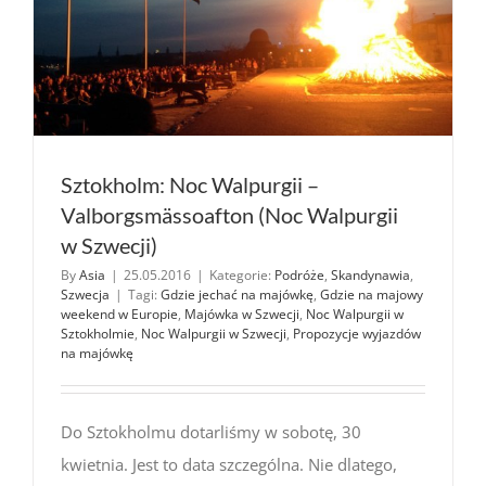
Sztokholm: Noc Walpurgii –
Valborgsmässoafton (Noc Walpurgii
w Szwecji)
By
Asia
|
25.05.2016
|
Kategorie:
Podróże
,
Skandynawia
,
Szwecja
|
Tagi:
Gdzie jechać na majówkę
,
Gdzie na majowy
weekend w Europie
,
Majówka w Szwecji
,
Noc Walpurgii w
Sztokholmie
,
Noc Walpurgii w Szwecji
,
Propozycje wyjazdów
na majówkę
Do Sztokholmu dotarliśmy w sobotę, 30
kwietnia. Jest to data szczególna. Nie dlatego,