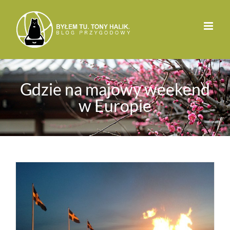
Przejdź
do
zawartości
Gdzie na majowy weekend
w Europie