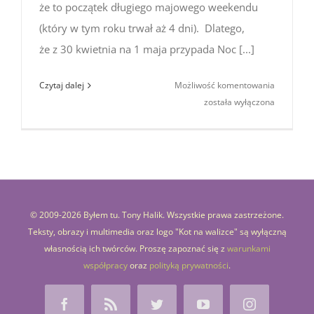
że to początek długiego majowego weekendu
(który w tym roku trwał aż 4 dni). Dlatego,
że z 30 kwietnia na 1 maja przypada Noc [...]
Sztokholm
Czytaj dalej
Możliwość komentowania
Noc
została wyłączona
Walpurgii
–
Valborgs
(Noc
Walpurgii
w Szwecji)
© 2009-
2026 Byłem tu. Tony Halik. Wszystkie prawa zastrzeżone.
Teksty, obrazy i multimedia oraz logo "Kot na walizce" są wyłączną
własnością ich twórców. Proszę zapoznać się z
warunkami
współpracy
oraz
polityką prywatności
.
Facebook
Rss
Twitter
YouTube
Instagram