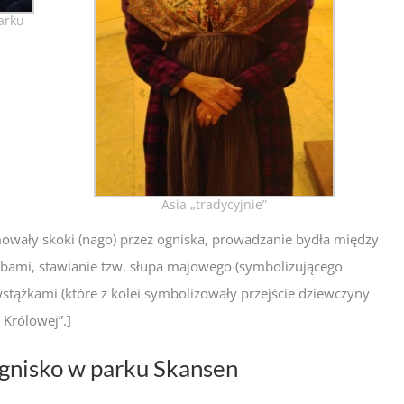
arku
Asia „tradycyjnie”
owały skoki (nago) przez ogniska, prowadzanie bydła między
bami, stawianie tzw. słupa majowego (symbolizującego
tążkami (które z kolei symbolizowały przejście dziewczyny
 Królowej”.]
gnisko w parku Skansen