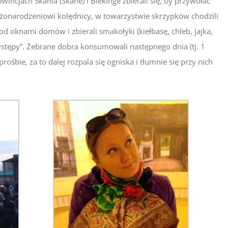
incjach Skania (Skåne) i Blekinge zbierali się, by przywołać
ożonarodzeniowi kolędnicy, w towarzystwie skrzypków chodzili
d oknami domów i zbierali smakołyki (kiełbasę, chleb, jajka,
ystępy”. Zebrane dobra konsumowali następnego dnia (tj. 1
ośbie, za to dalej rozpala się ogniska i tłumnie się przy nich