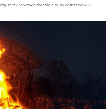
dzą, że tak naprawdę chodziło o to, by odstraszyć wilki,