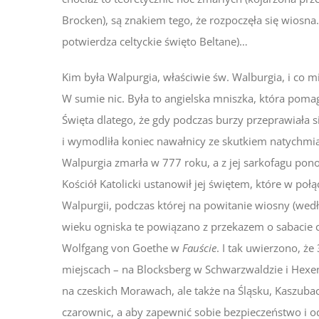
Brocken), są znakiem tego, że rozpoczęła się wiosna
potwierdza celtyckie święto Beltane)…
Kim była Walpurgia, właściwie św. Walburgia, i co 
W sumie nic. Była to angielska mniszka, która pom
Święta dlatego, że gdy podczas burzy przeprawiała s
i wymodliła koniec nawałnicy ze skutkiem natychmia
Walpurgia zmarła w 777 roku, a z jej sarkofagu pono
Kościół Katolicki ustanowił jej świętem, które w po
Walpurgii, podczas której na powitanie wiosny (wedłu
wieku ogniska te powiązano z przekazem o sabacie cz
Wolfgang von Goethe w
Fauście
. I tak uwierzono, ż
miejscach – na Blocksberg w Schwarzwaldzie i Hexenpl
na czeskich Morawach, ale także na Śląsku, Kaszub
czarownic, a aby zapewnić sobie bezpieczeństwo i od