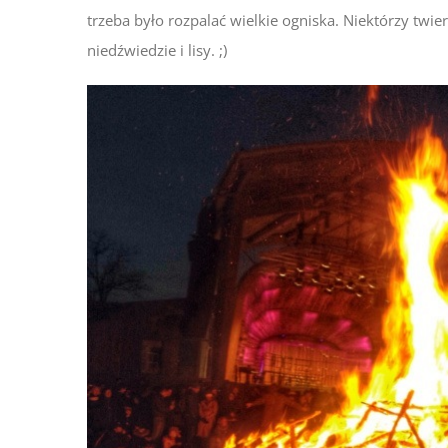
trzeba było rozpalać wielkie ogniska. Niektórzy twier
niedźwiedzie i lisy. ;)