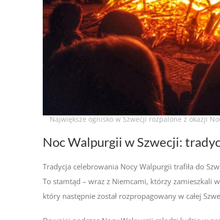
Największe ognisko w Szwecji rozpalone z okazji No
Noc Walpurgii w Szwecji: tradyc
Tradycja celebrowania Nocy Walpurgii trafiła do Szw
To stamtąd – wraz z Niemcami, którzy zamieszkali w
który następnie został rozpropagowany w całej Szwec