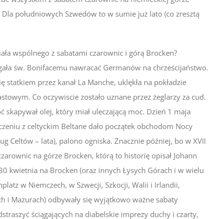
. Dla południowych Szwedów to w sumie już lato (co zresztą
miała wspólnego z sabatami czarownic i górą Brocken?
agała św. Bonifacemu nawracać Germanów na chrześcijaństwo.
ię statkiem przez kanał La Manche, uklękła na pokładzie
stowym. Co oczywiscie zostało uznane przez żeglarzy za cud.
ć skapywał olej, który miał uleczającą moc. Dzień 1 maja
łączeniu z celtyckim Beltane dało początek obchodom Nocy
g Celtów – lata), palono ogniska. Znacznie później, bo w XVII
arownic na górze Brocken, którą to historię opisał Johann
e 30 kwietnia na Brocken (oraz innych Łysych Górach i w wielu
atz w Niemczech, w Szwecji, Szkocji, Walii i Irlandii,
ach i Mazurach) odbywały się wyjątkowo ważne sabaty
straszyć ściągających na diabelskie imprezy duchy i czarty,