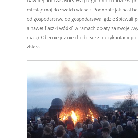
Dawniej podczas Nocy Walpurgii młodzi ludzie w prow
miesiąc maj do swoich wiosek. Podobnie jak nasi b
od gospodarstwa do gospodarstwa, gdzie śpiewali po
a nawet flaszki wódki) w ramach opłaty za swoje „w
maja). Obecnie już nie chodzi się z muzykantami po pr
zbiera.