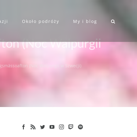
Azji
Około podróży
My i blog
ton (Noc Walpurgii
gsmässoafton (Noc Walpurgii w Szwecji)