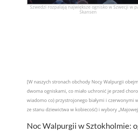
Szwedzi rozpalają największe ognisko w Szwecji w p
Skansen
[W naszych stronach obchody Nocy Walpurgii obejm
dwoma ogniskami, co miało uchronić je przed choro
wiadomo co) przystrojonego białymi i czerwonymi ws
ze stanu dziewictwa w kobiecość) i wybory „Majowej
Noc Walpurgii w Sztokholmie: o