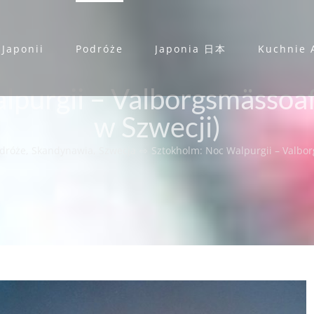
 Japonii
Podróże
Japonia 日本
Kuchnie 
lpurgii – Valborgsmässoaf
w Szwecji)
dróże
,
Skandynawia
,
Szwecja
⇨
Sztokholm: Noc Walpurgii – Valbor