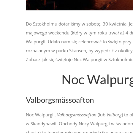
Do Sztokholmu dotarliśmy w sobotę, 30 kwietnia. Jest
majowego weekendu (który w tym roku trwał aż 4 dni
Walpurgii. Udało nam się celebrować to święto przy 
rozpalanym w parku Skansen, by wypędzić z okolicy
Zobacz jak się świętuje Noc Walpurgii w Sztokholmie
Noc Walpurg
Valborgsmässoafton
Noc Walpurgii,
Valborgsmässoafton
(lub
Valborg
) to 
w Skandynawii. Obchody Nocy Walpurgii w świadom
chociaż to teoretycznie noc zmarłych (kojarzona pr