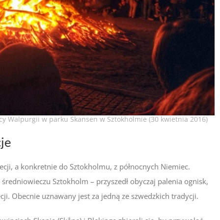
cy Walpurgii w parku Skansen w Sztokholmie (30 kwietnia 2016)
je
ecji, a konkretnie do Sztokholmu, z północnych Niemiec.
 średniowieczu Sztokholm – przyszedł obyczaj palenia ognisk,
ji. Obecnie uznawany jest za jedną ze szwedzkich tradycji.