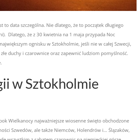
 to data szczególna. Nie dlatego, że to początek długiego
). Dlatego, że z 30 kwietnia na 1 maja przypada Noc
największym ognisku w Sztokholmie, jeśli nie w całej Szwecji,
 złe duchy i czarownice oraz zapewnić ludziom pomyślność.
.
ii w Sztokholmie
obok Wielkanocy najważniejsze wiosenne święto obchodzone
ości Szwedów, ale także Niemców, Holendrów i… Ślązaków,
zede wszystkim z sabatem czarownic na niemieckiej górze