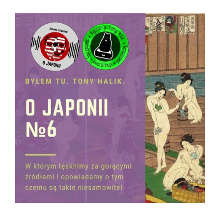
(japońskie
gorące
źródła)