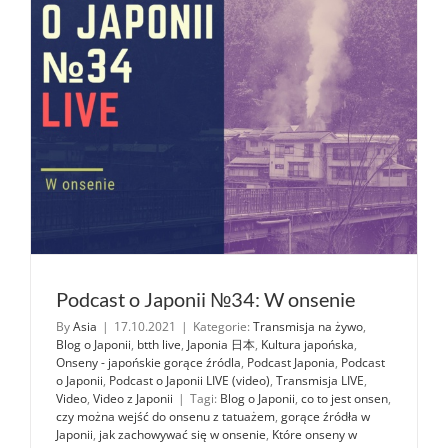
Podcast o Japonii №34: W onsenie
By
Asia
|
17.10.2021
|
Kategorie:
Transmisja na żywo
,
Blog o Japonii
,
btth live
,
Japonia 日本
,
Kultura japońska
,
Onseny - japońskie gorące źródla
,
Podcast Japonia
,
Podcast
o Japonii
,
Podcast o Japonii LIVE (video)
,
Transmisja LIVE
,
Video
,
Video z Japonii
|
Tagi:
Blog o Japonii
,
co to jest onsen
,
czy można wejść do onsenu z tatuażem
,
gorące źródła w
Japonii
,
jak zachowywać się w onsenie
,
Które onseny w