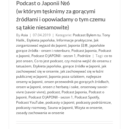
Podcast o Japonii №6
(w którym tęsknimy za gorącymi
źródłami i opowiadamy o tym czemu
są takie niesamowite)
By
Asia
|
07.04.2019
|
Kategorie:
Podcast Byłem tu. Tony
Halik.
,
Etykieta japońska
,
Informacje praktyczne
,
Jak
zorganizować wyjazd do Japonii
,
Japonia 日本
,
japońskie
gorące źródła - onsen i rotenburo
,
Podcast Japonia
,
Podcast
o Japonii
,
Podcast O JAPONII - sezon 1
,
Podróże
|
Tagi:
co to
jest onsen
,
Co to jest podcast
,
czy można wejść do onsenu z
tatuażem
,
Etykieta japońska
,
gorące źródła w Japonii
,
jak
zachowywać się w onsenie
,
jak zachowywać się w łaźni
publicznej w Japonii
,
Japonia poza szlakiem
,
najlepsze
onseny w Japonii
,
onsen przewodnik po gorących źródłach
,
onsen w Japonii
,
onsen z herbatą i sake
,
onsenowy savoir-
vivre (savoir vivre)
,
podcast
,
Podcast Japonia
,
Podcast o
Japonii
,
Podcast O JAPONII - sezon 1
,
Podcast Spotify
,
Podcast YouTube
,
podcasty o Japonii
,
podcasty podróżnicze
,
podcasty rozmowy
,
Sauna w Japonii
,
Wizyta w onsenie
,
zasady zachowania w onsenie