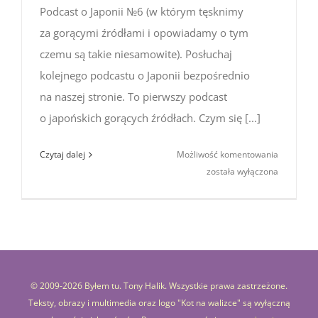
Podcast o Japonii №6 (w którym tęsknimy
za gorącymi źródłami i opowiadamy o tym
czemu są takie niesamowite). Posłuchaj
kolejnego podcastu o Japonii bezpośrednio
na naszej stronie. To pierwszy podcast
o japońskich gorących źródłach. Czym się [...]
Podcast
Czytaj dalej
Możliwość komentowania
o Japonii
została wyłączona
№6
(w którym
za gorący
źródłami
i opowia
o tym
© 2009-
2026 Byłem tu. Tony Halik. Wszystkie prawa zastrzeżone.
czemu
Teksty, obrazy i multimedia oraz logo "Kot na walizce" są wyłączną
są takie