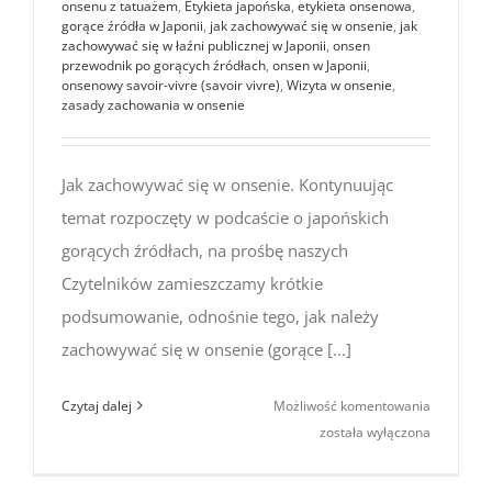
onsenu z tatuażem
,
Etykieta japońska
,
etykieta onsenowa
,
gorące źródła w Japonii
,
jak zachowywać się w onsenie
,
jak
zachowywać się w łaźni publicznej w Japonii
,
onsen
przewodnik po gorących źródłach
,
onsen w Japonii
,
onsenowy savoir-vivre (savoir vivre)
,
Wizyta w onsenie
,
zasady zachowania w onsenie
Jak zachowywać się w onsenie. Kontynuując
temat rozpoczęty w podcaście o japońskich
gorących źródłach, na prośbę naszych
Czytelników zamieszczamy krótkie
podsumowanie, odnośnie tego, jak należy
zachowywać się w onsenie (gorące [...]
Jak
Czytaj dalej
Możliwość komentowania
zachowyw
została wyłączona
się
w onsenie