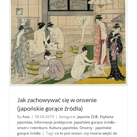
Jak zachowywać się w onsenie
(japońskie gorące źródła)
By
Asia
|
09.04.2019
|
Kategorie:
Japonia 日本
,
Etykieta
japońska
,
Informacje praktyczne
,
japońskie gorące źródła -
onsen i rotenburo
,
Kultura japońska
,
Onseny - japońskie
gorące źródla
|
Tagi:
co to jest onsen
,
czy można wejść do