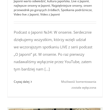
Japonii warto odwiedzić
,
kultura japońska
,
Live o Japonii
,
najlepsze onseny w Japonii
,
Najpiękniejsze onseny
,
onsen
przewodnik po gorących źródłach
,
Spotkania podróżnicze
,
Video live z Japonii
,
Video z Japonii
Podcast o Japonii №34: W onsenie. Serdecznie
dziękujemy wszystkim, którzy wzięli udział
we wczorajszym spotkaniu LIVE z serii podcast
„O Japonii” pt. W onsenie. Po raz pierwszy
nadawaliśmy wyłącznie przez YouTube, zatem
tym bardziej nam [...]
Podcast
Czytaj dalej
Możliwość komentowania
o Japonii
została wyłączona
№34:
W onseni