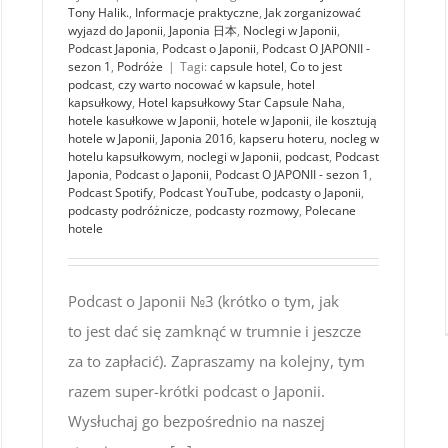
Tony Halik.
,
Informacje praktyczne
,
Jak zorganizować
wyjazd do Japonii
,
Japonia 日本
,
Noclegi w Japonii
,
Podcast Japonia
,
Podcast o Japonii
,
Podcast O JAPONII -
sezon 1
,
Podróże
|
Tagi:
capsule hotel
,
Co to jest
podcast
,
czy warto nocować w kapsule
,
hotel
kapsułkowy
,
Hotel kapsułkowy Star Capsule Naha
,
hotele kasułkowe w Japonii
,
hotele w Japonii
,
ile kosztują
hotele w Japonii
,
Japonia 2016
,
kapseru hoteru
,
nocleg w
hotelu kapsułkowym
,
noclegi w Japonii
,
podcast
,
Podcast
Japonia
,
Podcast o Japonii
,
Podcast O JAPONII - sezon 1
,
Podcast Spotify
,
Podcast YouTube
,
podcasty o Japonii
,
podcasty podróżnicze
,
podcasty rozmowy
,
Polecane
hotele
Podcast o Japonii №3 (krótko o tym, jak
to jest dać się zamknąć w trumnie i jeszcze
za to zapłacić). Zapraszamy na kolejny, tym
razem super-krótki podcast o Japonii.
Wysłuchaj go bezpośrednio na naszej