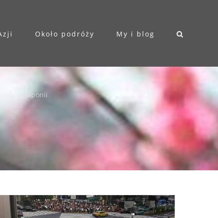
Azji
Około podróży
My i blog
otele w Japonii