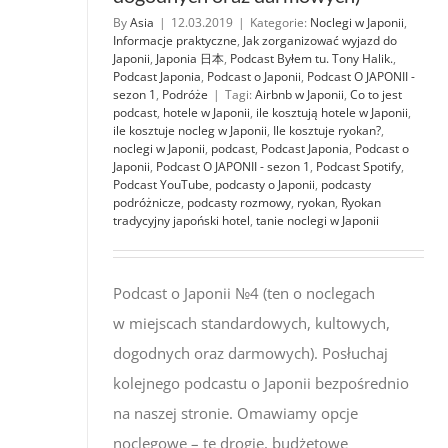
By
Asia
|
12.03.2019
|
Kategorie:
Noclegi w Japonii
,
Informacje praktyczne
,
Jak zorganizować wyjazd do
Japonii
,
Japonia 日本
,
Podcast Byłem tu. Tony Halik.
,
Podcast Japonia
,
Podcast o Japonii
,
Podcast O JAPONII -
sezon 1
,
Podróże
|
Tagi:
Airbnb w Japonii
,
Co to jest
podcast
,
hotele w Japonii
,
ile kosztują hotele w Japonii
,
ile kosztuje nocleg w Japonii
,
Ile kosztuje ryokan?
,
noclegi w Japonii
,
podcast
,
Podcast Japonia
,
Podcast o
Japonii
,
Podcast O JAPONII - sezon 1
,
Podcast Spotify
,
Podcast YouTube
,
podcasty o Japonii
,
podcasty
podróżnicze
,
podcasty rozmowy
,
ryokan
,
Ryokan
tradycyjny japoński hotel
,
tanie noclegi w Japonii
Podcast o Japonii №4 (ten o noclegach
w miejscach standardowych, kultowych,
dogodnych oraz darmowych). Posłuchaj
kolejnego podcastu o Japonii bezpośrednio
na naszej stronie. Omawiamy opcje
noclegowe – te drogie, budżetowe