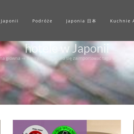
 Japonii
Podróże
Japonia 日本
Kuchnie 
hotele w Japonii
ona główna
⇨
Wpisy
⇨
Nie udało się zaimportować tagu wpisu %s
h