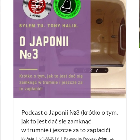
Podcast o Japonii №3 (krótko o tym,
jak to jest dać się zamknąć
w trumnie i jeszcze za to zapłacić)
By
Asia
|
04.03.2019
|
Kategorie:
Podcast Byłem tu.