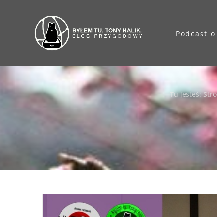
Przejdź
do
Podcast o
zawartości
Tu jesteś
:
Str