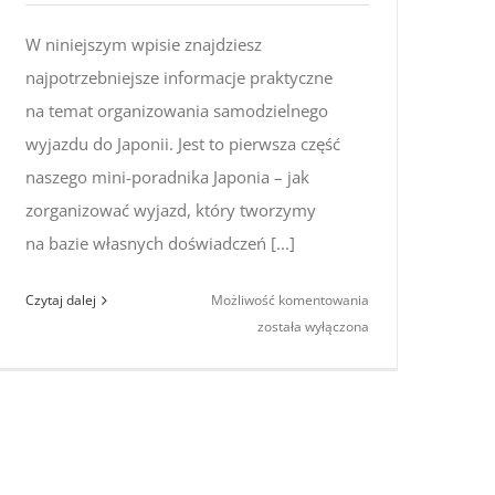
W niniejszym wpisie znajdziesz
najpotrzebniejsze informacje praktyczne
na temat organizowania samodzielnego
wyjazdu do Japonii. Jest to pierwsza część
naszego mini-poradnika Japonia – jak
zorganizować wyjazd, który tworzymy
na bazie własnych doświadczeń [...]
Japonia
Czytaj dalej
Możliwość komentowania
–
została wyłączona
jak
zorganizować
wyjazd
#1