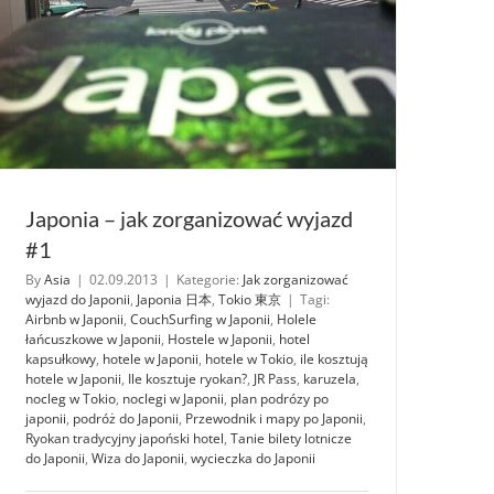
Japonia – jak zorganizować wyjazd
#1
By
Asia
|
02.09.2013
|
Kategorie:
Jak zorganizować
wyjazd do Japonii
,
Japonia 日本
,
Tokio 東京
|
Tagi:
Airbnb w Japonii
,
CouchSurfing w Japonii
,
Holele
łańcuszkowe w Japonii
,
Hostele w Japonii
,
hotel
kapsułkowy
,
hotele w Japonii
,
hotele w Tokio
,
ile kosztują
hotele w Japonii
,
Ile kosztuje ryokan?
,
JR Pass
,
karuzela
,
nocleg w Tokio
,
noclegi w Japonii
,
plan podrózy po
japonii
,
podróż do Japonii
,
Przewodnik i mapy po Japonii
,
Ryokan tradycyjny japoński hotel
,
Tanie bilety lotnicze
do Japonii
,
Wiza do Japonii
,
wycieczka do Japonii