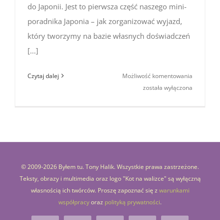
do Japonii. Jest to pierwsza część naszego mini-
poradnika Japonia – jak zorganizować wyjazd,
który tworzymy na bazie własnych doświadczeń
[...]
Japonia
Czytaj dalej
Możliwość komentowania
–
została wyłączona
jak
zorganiz
wyjazd
#1
© 2009-
2026 Byłem tu. Tony Halik. Wszystkie prawa zastrzeżone.
Teksty, obrazy i multimedia oraz logo "Kot na walizce" są wyłączną
własnością ich twórców. Proszę zapoznać się z
warunkami
współpracy
oraz
polityką prywatności
.