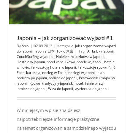
Japonia – jak zorganizować wyjazd #1
By
Asia
|
02.09.2013
|
Kategorie:
Jak zorganizować wyjazd
do Japonii
,
Japonia 日本
,
Tokio 東京
|
Tagi:
Airbnb w Japonii
,
CouchSurfing w Japonii
,
Holele łańcuszkowe w Japonii
,
Hostele w Japonii
,
hotel kapsułkowy
,
hotele w Japonii
,
hotele
w Tokio
,
ile kosztują hotele w Japonii
,
Ile kosztuje ryokan?
,
JR
Pass
,
karuzela
,
nocleg w Tokio
,
noclegi w Japonii
,
plan
podrózy po japonii
,
podróż do Japonii
,
Przewodnik i mapy po
Japonii
,
Ryokan tradycyjny japoński hotel
,
Tanie bilety
lotnicze do Japonii
,
Wiza do Japonii
,
wycieczka do Japonii
W niniejszym wpisie znajdziesz
najpotrzebniejsze informacje praktyczne
na temat organizowania samodzielnego wyjazdu