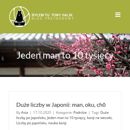
Przejdź
do
zawartości
Jeden man to 10 tysięcy
Duże liczby w Japonii: man, oku, chō
By
Asia
|
17.10.2020
|
Kategorie:
Podróże
|
Tagi:
Duże
liczby po japońsku
,
Jeden man to 10 tysięcy
,
kanji na wesoło
,
Liczby po japońsku
,
nauka kanji