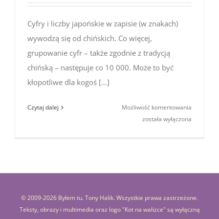
Cyfry i liczby japońskie w zapisie (w znakach)
wywodzą się od chińskich. Co więcej,
grupowanie cyfr – także zgodnie z tradycją
chińską – następuje co 10 000. Może to być
kłopotliwe dla kogoś [...]
Duże
Czytaj dalej
Możliwość komentowania
liczby
została wyłączona
w Japonii:
man,
oku,
chō
© 2009-
2026 Byłem tu. Tony Halik. Wszystkie prawa zastrzeżone.
Teksty, obrazy i multimedia oraz logo "Kot na walizce" są wyłączną