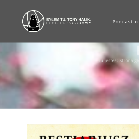
Przejdź
do
Podcast o
zawartości
Tu jesteś
:
Strona g