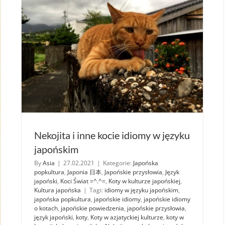
Nekojita i inne kocie idiomy w języku
japońskim
By
Asia
|
27.02.2021
|
Kategorie:
Japońska
popkultura
,
Japonia 日本
,
Japońskie przysłowia
,
Język
japoński
,
Koci Świat =^.^=
,
Koty w kulturze japońskiej
,
Kultura japońska
|
Tagi:
idiomy w języku japońskim
,
japońska popkultura
,
japońskie idiomy
,
japońskie idiomy
o kotach
,
japońskie powiedzenia
,
japońskie przysłowia
,
język japoński
,
koty
,
Koty w azjatyckiej kulturze
,
koty w