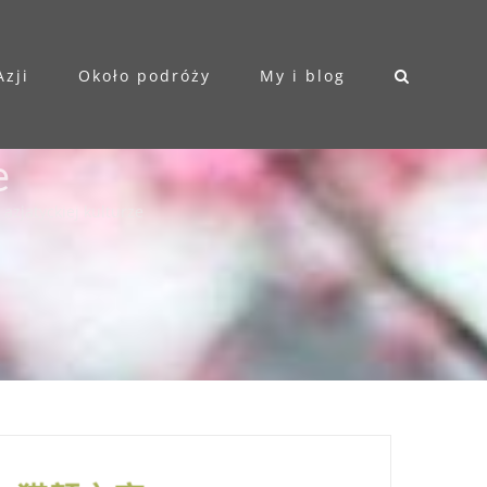
Azji
Około podróży
My i blog
e
 azjatyckiej kulturze