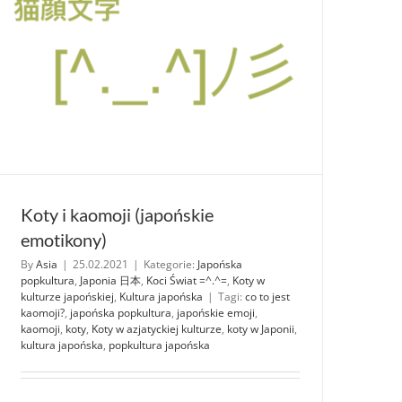
Koty i kaomoji (japońskie
emotikony)
By
Asia
|
25.02.2021
|
Kategorie:
Japońska
popkultura
,
Japonia 日本
,
Koci Świat =^.^=
,
Koty w
kulturze japońskiej
,
Kultura japońska
|
Tagi:
co to jest
kaomoji?
,
japońska popkultura
,
japońskie emoji
,
kaomoji
,
koty
,
Koty w azjatyckiej kulturze
,
koty w Japonii
,
kultura japońska
,
popkultura japońska