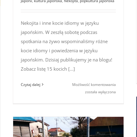
Japonii
,
kultura japońska
,
Nekojita
,
popkultura japońska
Nekojita i inne kocie idiomy w języku
japońskim. W zeszłą sobotę podczas
spotkania na żywo wspominaliśmy różne
kocie idiomy i powiedzenia w języku
japońskim. Dzisiaj publikujemy je na blogu!
Zobacz listę 15 kocich [...]
Nekojita
Czytaj dalej
Możliwość komentowania
i inne
została wyłączona
kocie
idiomy
w języku
japońskim