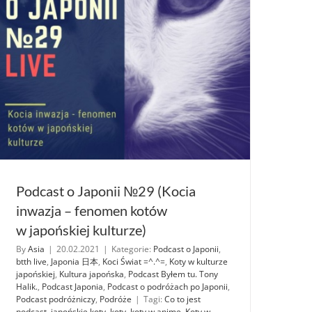
Podcast o Japonii №29 (Kocia
inwazja – fenomen kotów
w japońskiej kulturze)
By
Asia
|
20.02.2021
|
Kategorie:
Podcast o Japonii
,
btth live
,
Japonia 日本
,
Koci Świat =^.^=
,
Koty w kulturze
japońskiej
,
Kultura japońska
,
Podcast Byłem tu. Tony
Halik.
,
Podcast Japonia
,
Podcast o podróżach po Japonii
,
Podcast podróżniczy
,
Podróże
|
Tagi:
Co to jest
podcast
,
japońskie koty
,
koty
,
koty w anime
,
Koty w