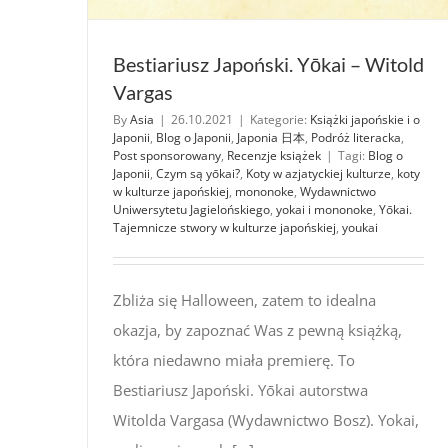
Bestiariusz Japoński. Yōkai – Witold
Vargas
By
Asia
|
26.10.2021
|
Kategorie:
Książki japońskie i o
Japonii
,
Blog o Japonii
,
Japonia 日本
,
Podróż literacka
,
Post sponsorowany
,
Recenzje książek
|
Tagi:
Blog o
Japonii
,
Czym są yōkai?
,
Koty w azjatyckiej kulturze
,
koty
w kulturze japońskiej
,
mononoke
,
Wydawnictwo
Uniwersytetu Jagielońskiego
,
yokai i mononoke
,
Yōkai.
Tajemnicze stwory w kulturze japońskiej
,
youkai
Zbliża się Halloween, zatem to idealna
okazja, by zapoznać Was z pewną książką,
która niedawno miała premierę. To
Bestiariusz Japoński. Yōkai autorstwa
Witolda Vargasa (Wydawnictwo Bosz). Yokai,