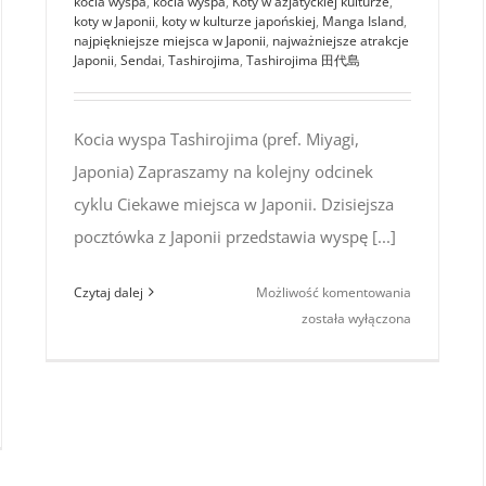
kocia wyspa
,
kocia wyspa
,
Koty w azjatyckiej kulturze
,
koty w Japonii
,
koty w kulturze japońskiej
,
Manga Island
,
najpiękniejsze miejsca w Japonii
,
najważniejsze atrakcje
Japonii
,
Sendai
,
Tashirojima
,
Tashirojima 田代島
Kocia wyspa Tashirojima (pref. Miyagi,
Japonia) Zapraszamy na kolejny odcinek
cyklu Ciekawe miejsca w Japonii. Dzisiejsza
pocztówka z Japonii przedstawia wyspę [...]
Ciekawe
Czytaj dalej
Możliwość komentowania
miejsca
została wyłączona
w Japonii:
kocia
wyspa
Tashirojima
g:
ła
w.