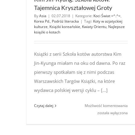
Tajemnica Kryształowej Groty
By
Asia
|
02.07.2018
|
Kategorie:
Koci Świat =^.^=
,
Korea Pd.
,
Podróż literacka
|
Tagi:
Koty w azjatyckiej
kulturze
,
Książki koreańskie
,
Kwiaty Orientu
,
Najlepsze
książki o kotach
Książki z serii Szkoła kotów autorstwa Kim
Jin-Kyunga miałam na oku od dawna. Po raz
pierwszy spotkałam się z nimi podczas
Warszawskich Targów Książki, na które
wydawca polskiej wersji cyklu – [...]
Kim
Czytaj dalej
Możliwość komentowania
Jin-
została wyłączona
Kyun
Szko
kotó