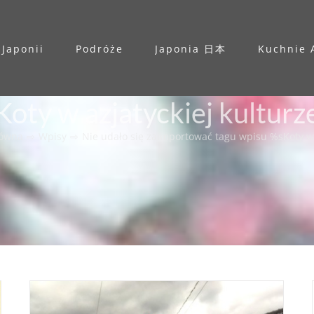
 Japonii
Podróże
Japonia 日本
Kuchnie 
Koty w azjatyckiej kulturz
łówna
⇨
Wpisy
⇨
Nie udało się zaimportować tagu wpisu %s
Koty w