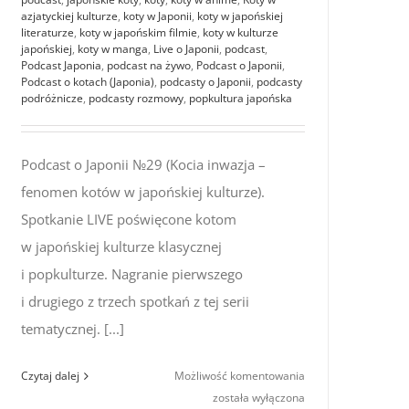
azjatyckiej kulturze
,
koty w Japonii
,
koty w japońskiej
literaturze
,
koty w japońskim filmie
,
koty w kulturze
japońskiej
,
koty w manga
,
Live o Japonii
,
podcast
,
Podcast Japonia
,
podcast na żywo
,
Podcast o Japonii
,
Podcast o kotach (Japonia)
,
podcasty o Japonii
,
podcasty
podróżnicze
,
podcasty rozmowy
,
popkultura japońska
Podcast o Japonii №29 (Kocia inwazja –
fenomen kotów w japońskiej kulturze).
Spotkanie LIVE poświęcone kotom
w japońskiej kulturze klasycznej
i popkulturze. Nagranie pierwszego
i drugiego z trzech spotkań z tej serii
tematycznej. [...]
Podcast
Czytaj dalej
Możliwość komentowania
o Japonii
została wyłączona