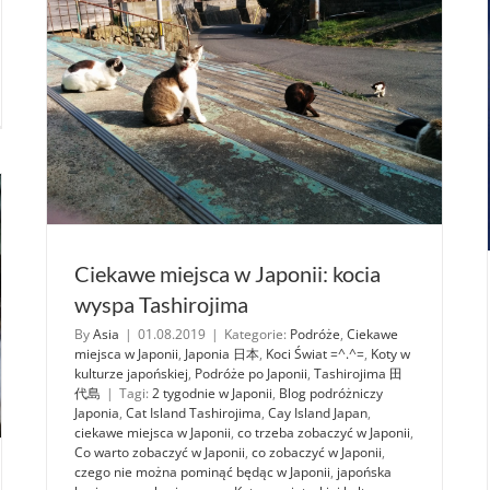
iariusz
ński.
i
ld
gas
Ciekawe miejsca w Japonii: kocia
wyspa Tashirojima
By
Asia
|
01.08.2019
|
Kategorie:
Podróże
,
Ciekawe
miejsca w Japonii
,
Japonia 日本
,
Koci Świat =^.^=
,
Koty w
kulturze japońskiej
,
Podróże po Japonii
,
Tashirojima 田
代島
|
Tagi:
2 tygodnie w Japonii
,
Blog podróżniczy
Japonia
,
Cat Island Tashirojima
,
Cay Island Japan
,
ciekawe miejsca w Japonii
,
co trzeba zobaczyć w Japonii
,
Co warto zobaczyć w Japonii
,
co zobaczyć w Japonii
,
czego nie można pominąć będąc w Japonii
,
japońska