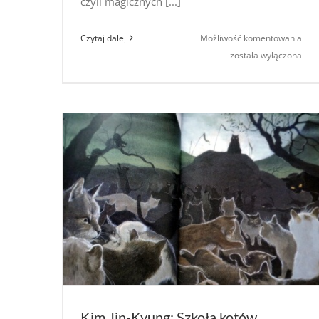
czyli magicznych [...]
Best
Czytaj dalej
Możliwość komentowania
Japo
została wyłączona
Yōka
–
Wito
Var
Kim Jin-Kyung: Szkoła kotów.