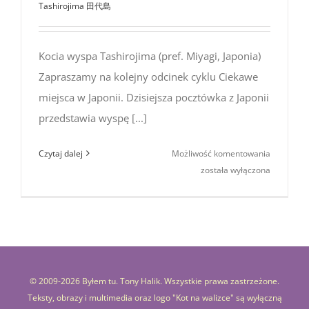
Tashirojima 田代島
Kocia wyspa Tashirojima (pref. Miyagi, Japonia)
Zapraszamy na kolejny odcinek cyklu Ciekawe
miejsca w Japonii. Dzisiejsza pocztówka z Japonii
przedstawia wyspę [...]
Ciekawe
Czytaj dalej
Możliwość komentowania
miejsca
została wyłączona
w Japonii:
kocia
wyspa
Tashiroji
© 2009-
2026 Byłem tu. Tony Halik. Wszystkie prawa zastrzeżone.
Teksty, obrazy i multimedia oraz logo "Kot na walizce" są wyłączną