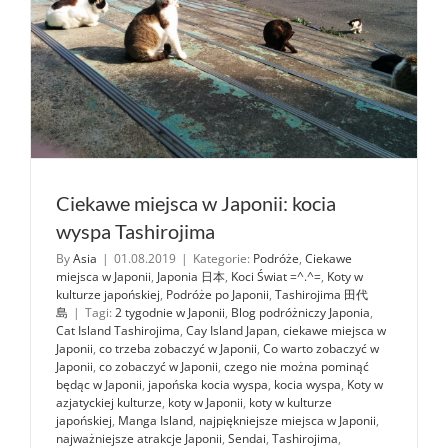
Ciekawe miejsca w Japonii: kocia
wyspa Tashirojima
By
Asia
|
01.08.2019
|
Kategorie:
Podróże
,
Ciekawe
miejsca w Japonii
,
Japonia 日本
,
Koci Świat =^.^=
,
Koty w
kulturze japońskiej
,
Podróże po Japonii
,
Tashirojima 田代
島
|
Tagi:
2 tygodnie w Japonii
,
Blog podróżniczy Japonia
,
Cat Island Tashirojima
,
Cay Island Japan
,
ciekawe miejsca w
Japonii
,
co trzeba zobaczyć w Japonii
,
Co warto zobaczyć w
Japonii
,
co zobaczyć w Japonii
,
czego nie można pominąć
będąc w Japonii
,
japońska kocia wyspa
,
kocia wyspa
,
Koty w
azjatyckiej kulturze
,
koty w Japonii
,
koty w kulturze
japońskiej
,
Manga Island
,
najpiękniejsze miejsca w Japonii
,
najważniejsze atrakcje Japonii
,
Sendai
,
Tashirojima
,