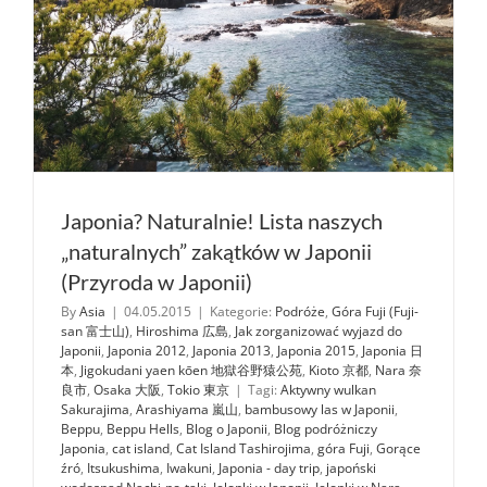
Japonia? Naturalnie! Lista naszych
„naturalnych” zakątków w Japonii
(Przyroda w Japonii)
By
Asia
|
04.05.2015
|
Kategorie:
Podróże
,
Góra Fuji (Fuji-
san 富士山)
,
Hiroshima 広島
,
Jak zorganizować wyjazd do
Japonii
,
Japonia 2012
,
Japonia 2013
,
Japonia 2015
,
Japonia 日
本
,
Jigokudani yaen kōen 地獄谷野猿公苑
,
Kioto 京都
,
Nara 奈
良市
,
Osaka 大阪
,
Tokio 東京
|
Tagi:
Aktywny wulkan
Sakurajima
,
Arashiyama 嵐山
,
bambusowy las w Japonii
,
Beppu
,
Beppu Hells
,
Blog o Japonii
,
Blog podróżniczy
Japonia
,
cat island
,
Cat Island Tashirojima
,
góra Fuji
,
Gorące
źró
,
Itsukushima
,
Iwakuni
,
Japonia - day trip
,
japoński