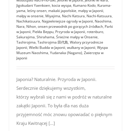
wodospad Nachi-no-taki
,
Jelonki w Japonii
,
Jelonki w Nara
,
Jigokudani Yaenkoen
,
kocia wyspa
,
Kumano Kodo
,
Kurama-
yama
,
leśny onsen
,
makaki japońskie
,
małpy w Japonii
,
małpy w onsenie
,
Miyajima
,
Nachi Katsura
,
Nachi-Katsuura
,
Nachikatsuura
,
Najpiekniejsze ogrody w Japonii
,
Naoshima
,
Nara
,
Nihon
,
onsen przewodnik po gorących źródłach
,
Parki
w Japonii
,
Piekła Beppu
,
Przyroda w Japonii
,
rotenburo
,
Sakurajima
,
Shirahama
,
Śnieżne małpy w Onsenie
,
Tashirojima
,
Tashirojima 田代島
,
Walory przyrodnicze
Japonii
,
Wielki Budda w Japonii
,
wulkany w Japonii
,
Wyspa
Muzeum Naoshima
,
Yudanaka (Nagano)
,
Zwierzęta w
Japonii
Japonia? Naturalnie. Przyroda w Japonii.
Serdecznie dziękujemy wszystkim,
którzy wybrali się z nami w podróż w naturalne
zakątki Japonii. To była dla nas duża
przyjemność móc znowu opowiadać o pięknym
Kraju Kwitnącej [...]