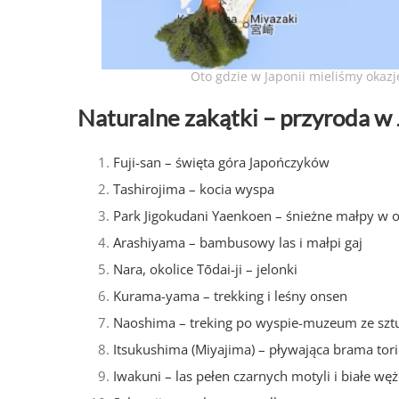
Oto gdzie w Japonii mieliśmy okazj
Naturalne zakątki – przyroda w J
Fuji-san – święta góra Japończyków
Tashirojima – kocia wyspa
Park Jigokudani Yaenkoen – śnieżne małpy w 
Arashiyama – bambusowy las i małpi gaj
Nara, okolice Tōdai-ji – jelonki
Kurama-yama – trekking i leśny onsen
Naoshima – treking po wyspie-muzeum ze szt
Itsukushima (Miyajima) – pływająca brama torii 
Iwakuni – las pełen czarnych motyli i białe wę