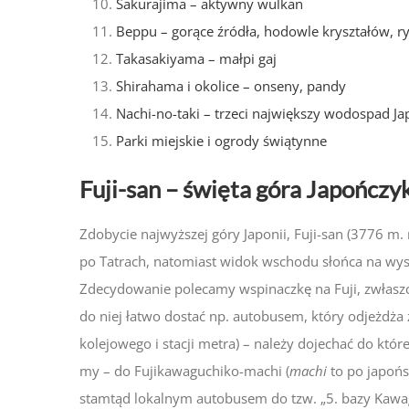
Sakurajima – aktywny wulkan
Beppu – gorące źródła, hodowle kryształów, r
Takasakiyama – małpi gaj
Shirahama i okolice – onseny, pandy
Nachi-no-taki – trzeci największy wodospad Ja
Parki miejskie i ogrody świątynne
Fuji-san – święta góra Japończ
Zdobycie najwyższej góry Japonii, Fuji-san (3776 m.
po Tatrach, natomiast widok wschodu słońca na wyso
Zdecydowanie polecamy wspinaczkę na Fuji, zwłaszc
do niej łatwo dostać np. autobusem, który odjeżdż
kolejowego i stacji metra) – należy dojechać do które
my – do Fujikawaguchiko-machi (
machi
to po japońs
stamtąd lokalnym autobusem do tzw. „5. bazy Kawagi