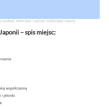
ę spotkać zwierzęta i zaznać nietkniętej natury
aponii – spis miejsc:
onsenie
uką współczesną
i jelonki
że