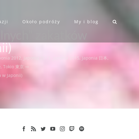
Azji
Około podróży
My i blog
alnych” zakątków
ii)
ponia 2012
,
Japonia 2013
,
Japonia 2015
,
Japonia 日本
,
e
,
Tokio 東京
⇨
 w Japonii)