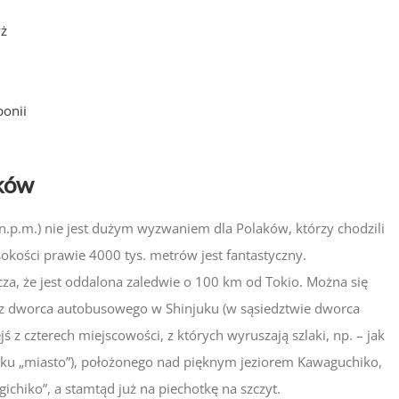
yż
ponii
yków
 n.p.m.) nie jest dużym wyzwaniem dla Polaków, którzy chodzili
kości prawie 4000 tys. metrów jest fantastyczny.
za, że jest oddalona zaledwie o 100 km od Tokio. Można się
a z dworca autobusowego w Shinjuku (w sąsiedztwie dworca
jś z czterech miejscowości, z których wyruszają szlaki, np. – jak
ku „miasto”), położonego nad pięknym jeziorem Kawaguchiko,
chiko”, a stamtąd już na piechotkę na szczyt.