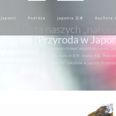
 Japonii
Podróże
Japonia 日本
Kuchnie 
lnie! Lista naszych „natur
Japonii (Przyroda w Japon
i-san 富士山)
,
Hiroshima 広島
,
Jak zorganizować wyjazd do Japonii
,
Ja
yaen kōen 地獄谷野猿公苑
,
Kioto 京都
,
Nara 奈良市
,
Osaka 大阪
,
Podróż
aturalnie! Lista naszych „naturalnych” zakątków w Japonii (Przyroda